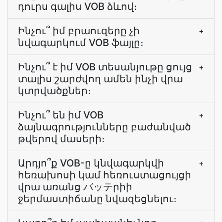
դուրս գալիս VOB ձևով։
Ինչու՞ իմ բրաուզերը չի
+
նվագարկում VOB ֆայլը։
Ինչու՞ է իմ VOB տեսանյութը ցույց
+
տալիս շարժվող ամեն ինչի վրա
կտրվածքներ։
Ինչու՞ են իմ VOB
+
ձայնագրությունները բաժանված
թվերով մասերի։
Արդյո՞ք VOB-ը կնվագարկվի
+
հեռախոսի կամ հեռուստացույցի
վրա առանց バッテրիի
ջերմաստիճանը նվազեցնելու։