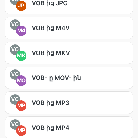
VOB ից JPG
JP
VO
VOB ից M4V
M4
VO
VOB ից MKV
MK
VO
VOB- ը MOV- ին
MO
VO
VOB ից MP3
MP
VO
VOB ից MP4
MP