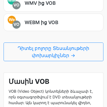
WM
WMV ից VOB
VO
We
WEBM ից VOB
VO
Դիտել բոլորը Տեսանյութերի
փոխարկիչներ →
Մասին VOB
VOB (Video Object) կոնտեյների ձևաչափ է,
որն օգտագործվում է DVD տեսանյութերի
համար: Այն կարող է պարունակել վիդեո,