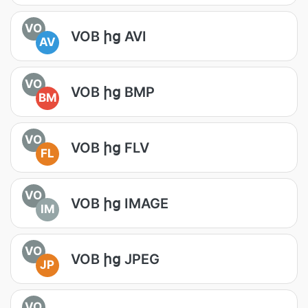
VO
VOB ից AVI
AV
VO
VOB ից BMP
BM
VO
VOB ից FLV
FL
VO
VOB ից IMAGE
IM
VO
VOB ից JPEG
JP
VO