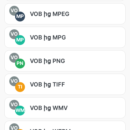
VO
VOB ից MPEG
MP
VO
VOB ից MPG
MP
VO
VOB ից PNG
PN
VO
VOB ից TIFF
TI
VO
VOB ից WMV
WM
VO