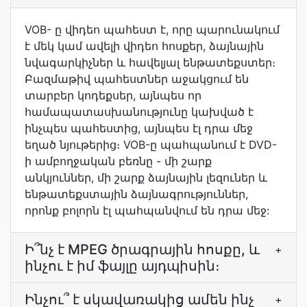
VOB- ը վիդեո պահեստ է, որը պարունակում
է մեկ կամ ավելի վիդեո հոսքեր, ձայնային
նվագարկիչներ և հավելյալ ենթատեքստեր։
Բազմաթիվ պահեստներ աջակցում են
տարբեր կոդեքսեր, այնպես որ
համապատասխանությունը կախված է
ինչպես պահեստից, այնպես էլ դրա մեջ
եղած նյութերից։ VOB-ը պահպանում է DVD-
ի ամբողջական բեռնը - մի շարք
անկյուններ, մի շարք ձայնային լեզուներ և
ենթատեքստային ձայնագրություններ,
որոնք բոլորն էլ պահպանվում են դրա մեջ:
Ի՞նչ է MPEG ծրագրային հոսքը, և
+
ինչու է իմ ֆայլը այդպիսին։
Ինչու՞ է սկավառակից ամեն ինչ
+