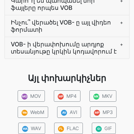
Կարո՞ղ եմ պահպանել նոր
+
ֆայլերը որպես VOB
Ինչու՞ վերածել VOB- ը այլ վիդեո
+
ֆորմատի
VOB- ի վերափոխումը արդյոք
+
տեսանյութը կրկին կոդավորում է
Այլ փոխարկիչներ
MOV
MP4
MKV
MO
MP
MK
WebM
AVI
MP3
We
AV
MP
WAV
FLAC
GIF
WA
FL
GI