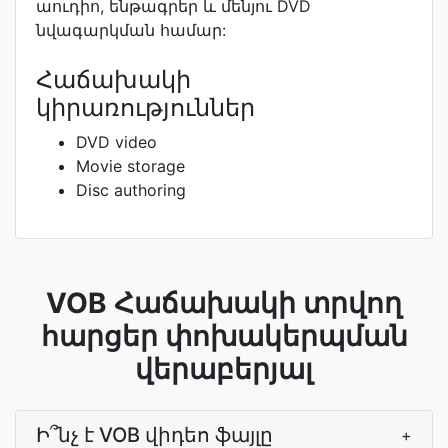
աուդիո, ենթագրեր և մենյու DVD
նվագարկման համար:
Հաճախակի
կիրառություններ
DVD video
Movie storage
Disc authoring
VOB Հաճախակի տրվող
հարցեր փոխակերպման
վերաբերյալ
Ի՞նչ է VOB վիդեո ֆայլը
+