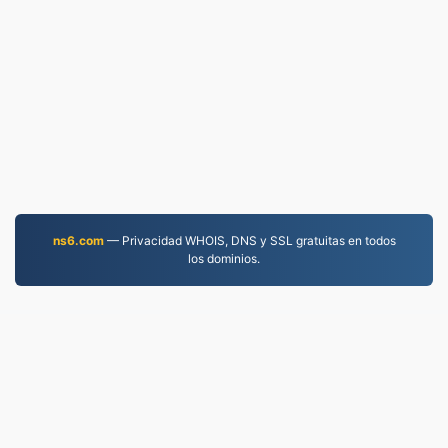
ns6.com
— Privacidad WHOIS, DNS y SSL gratuitas en todos
los dominios.
MOV.to
237,258 Archivos convertidos desde 2019
política de privacidad
|
Condiciones de servicio
|
Sobre nosotros
|
Contáctenos
|
API
|
Muestras
|