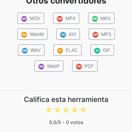
Otros convertidores
MOV
MP4
MKV
MO
MP
MK
WebM
AVI
MP3
We
AV
MP
WAV
FLAC
GIF
WA
FL
GI
WebP
PDF
We
PD
Califica esta herramienta
☆
☆
☆
☆
☆
5.0
/5 -
0
votos