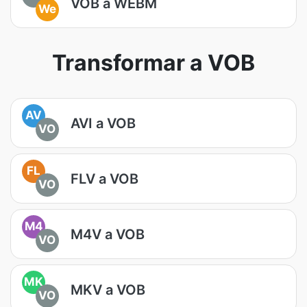
VOB a WEBM
We
Transformar a VOB
AV
AVI a VOB
VO
FL
FLV a VOB
VO
M4
M4V a VOB
VO
MK
MKV a VOB
VO