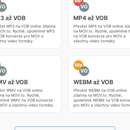
MP
VO
VO
3 až VOB
MP4 až VOB
ést MP3 na VOB online zdarma
Převést MP4 na VOB online zd
OV.to. Rychlé, spolehlivé MP3
na MOV.to. Rychlé, spolehlivé
OB konverze pro MOV a
na VOB konverze pro MOV a
hny video formáty.
všechny video formáty.
M
We
VO
VO
V až VOB
WEBM až VOB
ést WMV na VOB online
Převést WEBM na VOB online
ma na MOV.to. Rychlé,
zdarma na MOV.to. Rychlé,
ehlivé WMV na VOB konverze
spolehlivé WEBM na VOB konv
MOV a všechny video formáty.
pro MOV a všechny video form