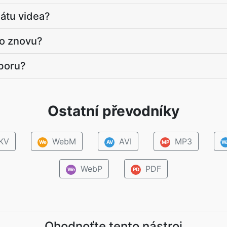
átu videa?
eo znovu?
boru?
Ostatní převodníky
KV
WebM
AVI
MP3
We
AV
MP
W
WebP
PDF
We
PD
Ohodnoťte tento nástroj