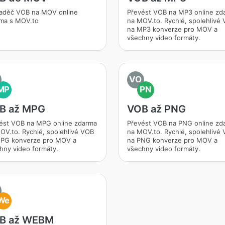
aděč VOB na MOV online
Převést VOB na MP3 online zd
ma s MOV.to
na MOV.to. Rychlé, spolehlivé
na MP3 konverze pro MOV a
všechny video formáty.
VO
MP
PN
B až MPG
VOB až PNG
ést VOB na MPG online zdarma
Převést VOB na PNG online zd
OV.to. Rychlé, spolehlivé VOB
na MOV.to. Rychlé, spolehlivé
PG konverze pro MOV a
na PNG konverze pro MOV a
hny video formáty.
všechny video formáty.
We
B až WEBM