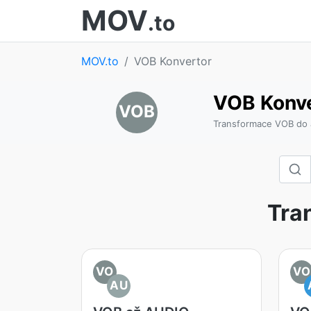
MOV
.to
MOV.to
VOB Konvertor
VOB Konve
VOB
Transformace VOB do 
Tra
VO
VO
AU