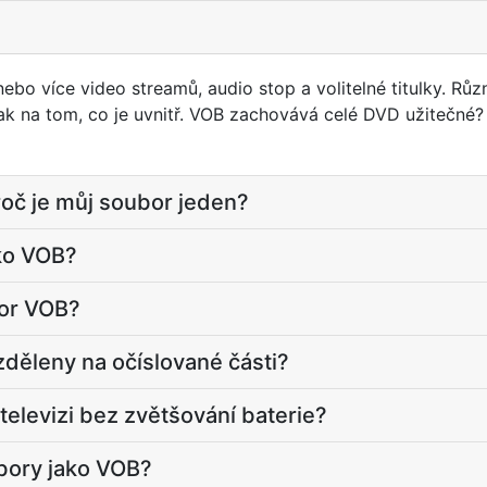
 nebo více video streamů, audio stop a volitelné titulky. Rů
tak na tom, co je uvnitř. VOB zachovává celé DVD užitečné? v
oč je můj soubor jeden?
ako VOB?
bor VOB?
děleny na očíslované části?
televizi bez zvětšování baterie?
bory jako VOB?