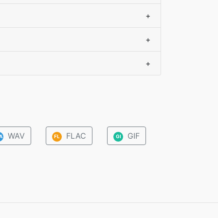
+
+
+
WAV
FLAC
GIF
A
FL
GI