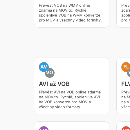
Převést VOB na WMV online
Přev
zdarma na MOV.to. Rychlé,
zdar
spolehlivé VOB na WMV konverze
spol
pro MOV a všechny video formáty.
pro 
AV
FL
VO
AVI až VOB
FL
Převést AVI na VOB online zdarma
Přev
na MOV.to. Rychlé, spolehlivé AVI
na M
na VOB konverze pro MOV a
na V
všechny video formáty.
všec