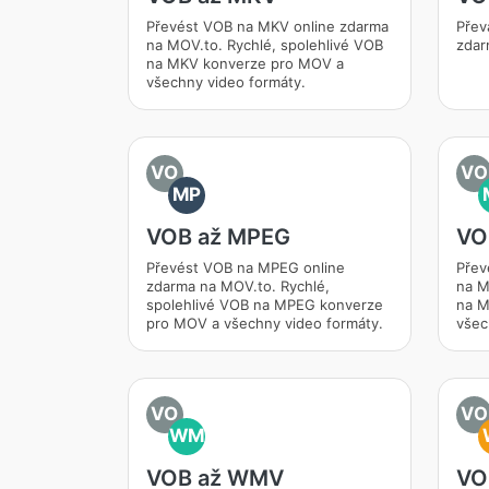
Převést VOB na MKV online zdarma
Přev
na MOV.to. Rychlé, spolehlivé VOB
zdar
na MKV konverze pro MOV a
všechny video formáty.
VO
VO
MP
VOB až MPEG
VO
Převést VOB na MPEG online
Přev
zdarma na MOV.to. Rychlé,
na M
spolehlivé VOB na MPEG konverze
na M
pro MOV a všechny video formáty.
všec
VO
VO
WM
VOB až WMV
VO