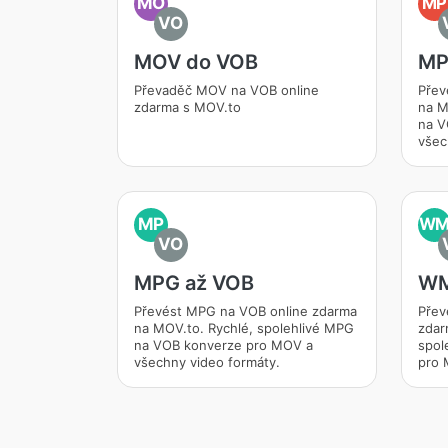
MO
MP
VO
MOV do VOB
MP
Převaděč MOV na VOB online
Přev
zdarma s MOV.to
na M
na V
všec
MP
W
VO
MPG až VOB
WM
Převést MPG na VOB online zdarma
Přev
na MOV.to. Rychlé, spolehlivé MPG
zdar
na VOB konverze pro MOV a
spol
všechny video formáty.
pro 