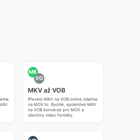
MK
VO
MKV až VOB
arma
Převést MKV na VOB online zdarma
 M4V
na MOV.to. Rychlé, spolehlivé MKV
na VOB konverze pro MOV a
všechny video formáty.