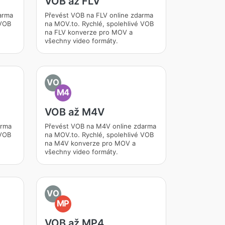
VOB až FLV
arma
Převést VOB na FLV online zdarma
 VOB
na MOV.to. Rychlé, spolehlivé VOB
na FLV konverze pro MOV a
všechny video formáty.
VO
M4
VOB až M4V
arma
Převést VOB na M4V online zdarma
 VOB
na MOV.to. Rychlé, spolehlivé VOB
na M4V konverze pro MOV a
všechny video formáty.
VO
MP
VOB až MP4