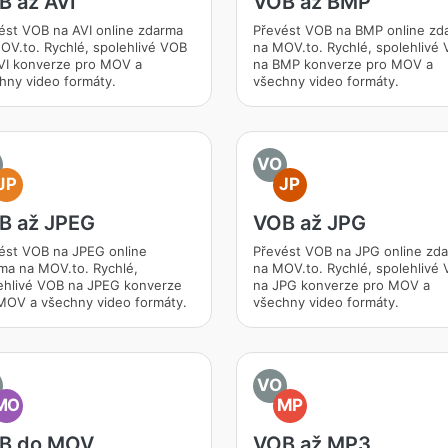
B až AVI
VOB až BMP
ést VOB na AVI online zdarma
Převést VOB na BMP online zd
OV.to. Rychlé, spolehlivé VOB
na MOV.to. Rychlé, spolehlivé
VI konverze pro MOV a
na BMP konverze pro MOV a
hny video formáty.
všechny video formáty.
VO
JP
JP
B až JPEG
VOB až JPG
ést VOB na JPEG online
Převést VOB na JPG online zd
ma na MOV.to. Rychlé,
na MOV.to. Rychlé, spolehlivé
ehlivé VOB na JPEG konverze
na JPG konverze pro MOV a
MOV a všechny video formáty.
všechny video formáty.
VO
MO
MP
B do MOV
VOB až MP3