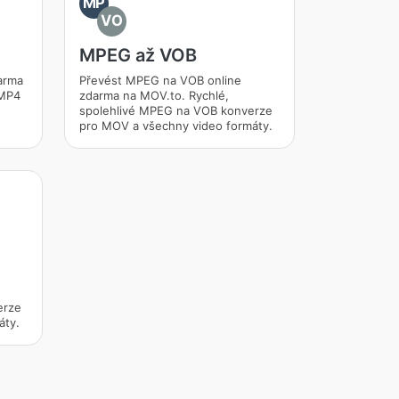
MP
VO
MPEG až VOB
arma
Převést MPEG na VOB online
 MP4
zdarma na MOV.to. Rychlé,
spolehlivé MPEG na VOB konverze
pro MOV a všechny video formáty.
erze
áty.