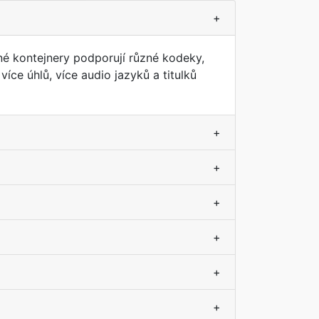
+
zné kontejnery podporují různé kodeky,
íce úhlů, více audio jazyků a titulků
+
+
+
+
+
+