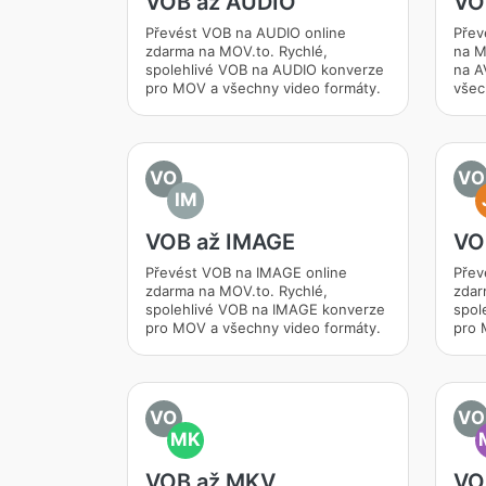
VOB až AUDIO
VO
Převést VOB na AUDIO online
Přev
zdarma na MOV.to. Rychlé,
na M
spolehlivé VOB na AUDIO konverze
na A
pro MOV a všechny video formáty.
všec
VO
VO
IM
VOB až IMAGE
VO
Převést VOB na IMAGE online
Přev
zdarma na MOV.to. Rychlé,
zdar
spolehlivé VOB na IMAGE konverze
spol
pro MOV a všechny video formáty.
pro 
VO
VO
MK
VOB až MKV
VO