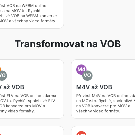
ést VOB na WEBM online
ma na MOV.to. Rychlé,
ehlivé VOB na WEBM konverze
MOV a všechny video formáty.
Transformovat na VOB
M4
VO
VO
V až VOB
M4V až VOB
ést FLV na VOB online zdarma
Převést M4V na VOB online zd
OV.to. Rychlé, spolehlivé FLV
na MOV.to. Rychlé, spolehlivé
OB konverze pro MOV a
na VOB konverze pro MOV a
hny video formáty.
všechny video formáty.