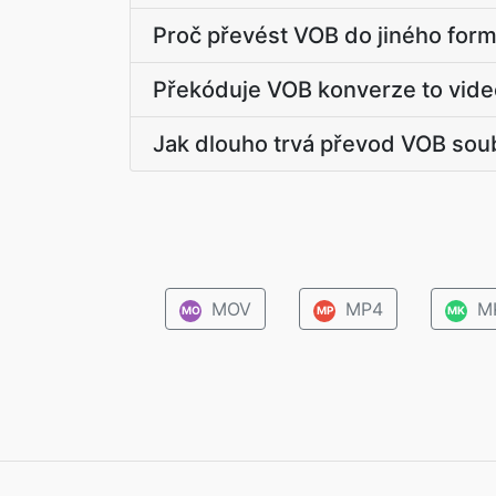
Proč převést VOB do jiného form
Překóduje VOB konverze to vid
Jak dlouho trvá převod VOB sou
MOV
MP4
M
MO
MP
MK