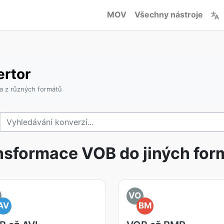
MOV
Všechny nástroje
rtor
a z různých formátů
nsformace VOB do jiných for
VO
AV
BM