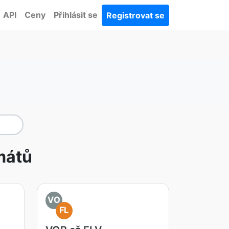
API
Ceny
Přihlásit se
Registrovat se
mátů
VO
FL