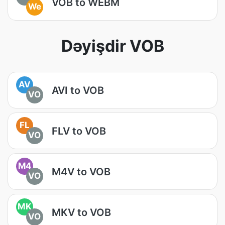
VOB to WEBM
We
Dəyişdir VOB
AV
AVI to VOB
VO
FL
FLV to VOB
VO
M4
M4V to VOB
VO
MK
MKV to VOB
VO