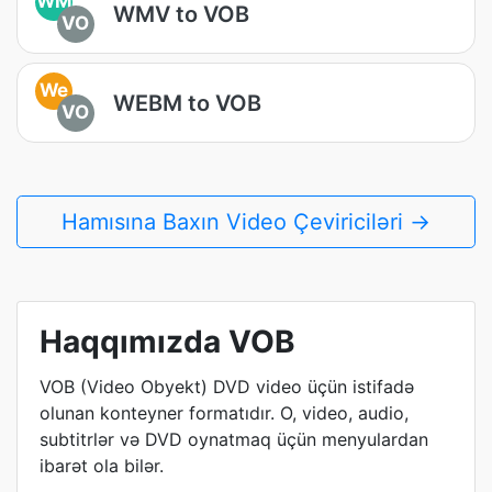
WM
WMV to VOB
VO
We
WEBM to VOB
VO
Hamısına Baxın Video Çeviriciləri →
Haqqımızda VOB
VOB (Video Obyekt) DVD video üçün istifadə
olunan konteyner formatıdır. O, video, audio,
subtitrlər və DVD oynatmaq üçün menyulardan
ibarət ola bilər.