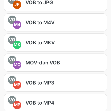
VOB to JPG
JP
VO
VOB to M4V
M4
VO
VOB to MKV
MK
VO
MOV-dən VOB
MO
VO
VOB to MP3
MP
VO
VOB to MP4
MP