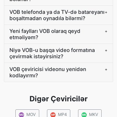
VOB telefonda ya da TV-də batareyanı
+
boşaltmadan oynadıla bilərmi?
Yeni faylları VOB olaraq qeyd
+
etməliyəm?
Niyə VOB-u başqa video formatına
+
çevirmək istəyirsiniz?
VOB çeviricisi videonu yenidən
+
kodlayırmı?
Digər Çeviricilər
MOV
MP4
MKV
MO
MP
MK