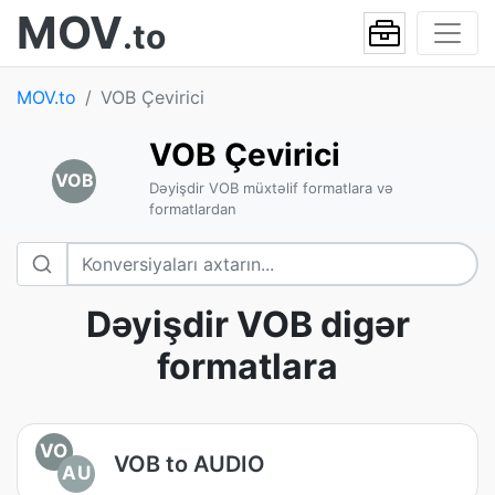
MOV
.to
MOV.to
VOB Çevirici
VOB Çevirici
VOB
Dəyişdir VOB müxtəlif formatlara və
formatlardan
Dəyişdir VOB digər
formatlara
VO
VOB to AUDIO
AU