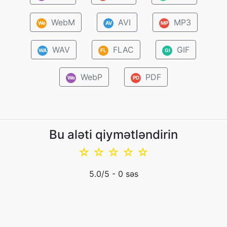
WebM
AVI
MP3
We
AV
MP
WAV
FLAC
GIF
WA
FL
GI
WebP
PDF
We
PD
Bu aləti qiymətləndirin
☆
☆
☆
☆
☆
5.0
/5 -
0
səs