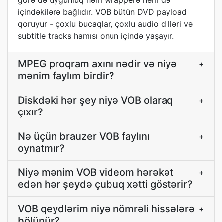
görə də uyğunluq həm wrapperə həm də
içindəkilərə bağlıdır. VOB bütün DVD payload
qoruyur - çoxlu bucaqlar, çoxlu audio dilləri və
subtitle tracks hamısı onun içində yaşayır.
MPEG proqram axını nədir və niyə
+
mənim faylım birdir?
Diskdəki hər şey niyə VOB olaraq
+
çıxır?
Nə üçün brauzer VOB faylını
+
oynatmır?
Niyə mənim VOB videom hərəkət
+
edən hər şeydə çubuq xətti göstərir?
VOB qeydlərim niyə nömrəli hissələrə
+
bölünür?