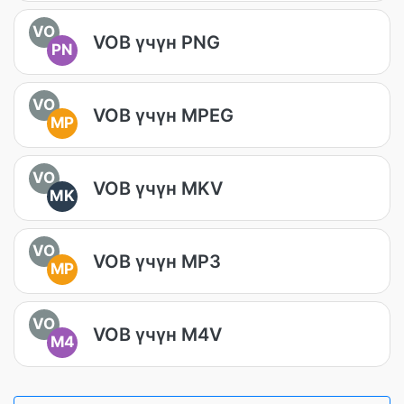
VO
VOB үчүн PNG
PN
VO
VOB үчүн MPEG
MP
VO
VOB үчүн MKV
MK
VO
VOB үчүн MP3
MP
VO
VOB үчүн M4V
M4