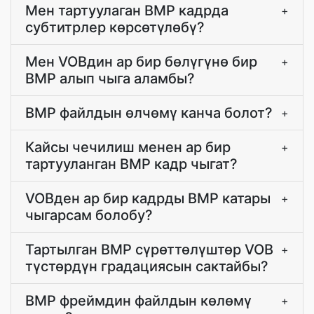
Мен тартуулаган BMP кадрда
+
субтитрлер көрсөтүлөбү?
Мен VOBдин ар бир бөлүгүнө бир
+
BMP алып чыга аламбы?
BMP файлдын өлчөмү канча болот?
+
Кайсы чечилиш менен ар бир
+
тартууланган BMP кадр чыгат?
VOBден ар бир кадрды BMP катары
+
чыгарсам болобу?
Тартылган BMP сүрөттөлүштөр VOB
+
түстөрдүн градациясын сактайбы?
BMP фреймдин файлдын көлөмү
+