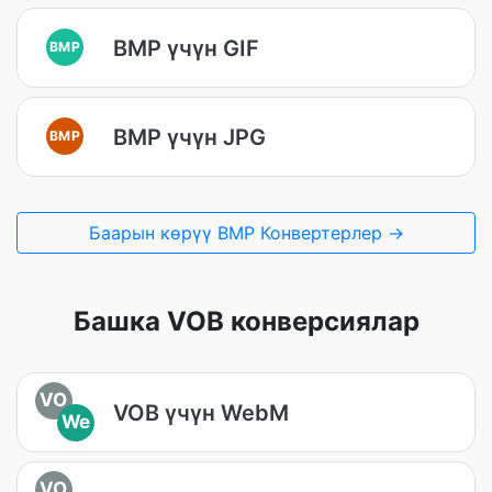
BMP үчүн GIF
BMP
BMP үчүн JPG
BMP
Баарын көрүү BMP Конвертерлер →
Башка VOB конверсиялар
VO
VOB үчүн WebM
We
VO