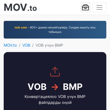
MOV
.to
ns6.com
- 800+ домен кеңейтүүлөрү. Сиздин мыкты аты
табыңыз.
MOV.to
VOB
VOB үчүн BMP
VOB
→
BMP
Конвертациялоо VOB үчүн BMP
файлдарды оңой