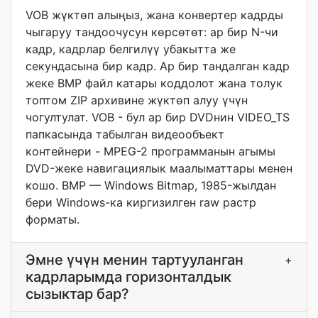
VOB жүктөп алыңыз, жана конвертер кадрды
чыгаруу тандоочусун көрсөтөт: ар бир N-чи
кадр, кадрлар белгилүү убакытта же
секундасына бир кадр. Ар бир тандалган кадр
жеке BMP файл катары коддолот жана толук
топтом ZIP архивине жүктөп алуу үчүн
чогултулат. VOB - бул ар бир DVDнин VIDEO_TS
папкасында табылган видеообъект
контейнери - MPEG-2 программанын агымы
DVD-жеке навигациялык маалыматтары менен
кошо. BMP — Windows Bitmap, 1985-жылдан
бери Windows-ка киргизилген raw растр
форматы.
Эмне үчүн менин тартууланган
+
кадрларымда горизонталдык
сызыктар бар?