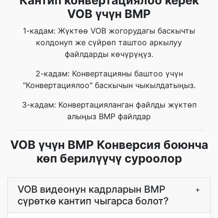
Кантип конвертациялоо керек
VOB үчүн BMP
1-кадам: Жүктөө VOB жогорудагы баскычты
колдонуп же сүйрөп таштоо аркылуу
файлдарды көчүрүңүз.
2-кадам: Конвертацияны баштоо үчүн
"Конвертациялоо" баскычын чыкылдатыңыз.
3-кадам: Конвертацияланган файлды жүктөп
алыңыз BMP файлдар
VOB үчүн BMP Конверсия боюнча
көп берилүүчү суроолор
VOB видеонун кадрларын BMP
+
сүрөткө кантип чыгарса болот?