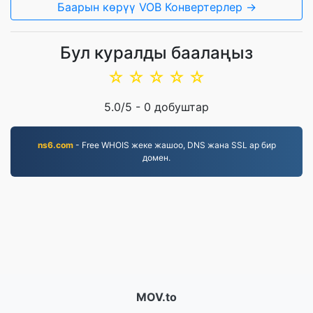
Баарын көрүү VOB Конвертерлер →
Бул куралды баалаңыз
☆
☆
☆
☆
☆
5.0
/5 -
0
добуштар
ns6.com
- Free WHOIS жеке жашоо, DNS жана SSL ар бир
домен.
MOV.to