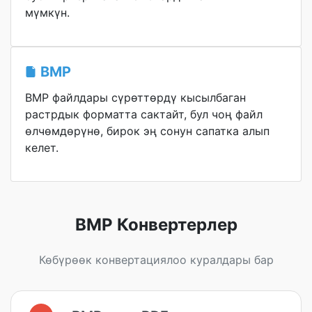
мүмкүн.
BMP
BMP файлдары сүрөттөрдү кысылбаган
растрдык форматта сактайт, бул чоң файл
өлчөмдөрүнө, бирок эң сонун сапатка алып
келет.
BMP Конвертерлер
Көбүрөөк конвертациялоо куралдары бар