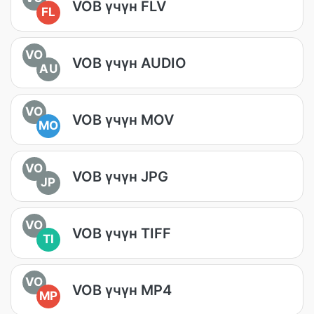
VOB үчүн FLV
FL
VO
VOB үчүн AUDIO
AU
VO
VOB үчүн MOV
MO
VO
VOB үчүн JPG
JP
VO
VOB үчүн TIFF
TI
VO
VOB үчүн MP4
MP