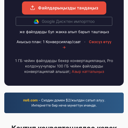
Файлдарыңызды тандаңыз
Google Дисктен импорттоо
же файлдарды бул жакка алып барып таштаңыз
Акысыз план: 1 Конверсиялар/саат
·
Сөзсүз өтүү
→
1 ГБ чейин файлдарды бекер конвертациялаңыз, Pro
колдонуучулары 100 ГБ чейин файлдарды
конвертациялай алышат;
Азыр катталыңыз
ns6.com
- Сиздин домен $2/жылдан сатып алуу.
Интернетте бир нече мүнөттүн ичинде.