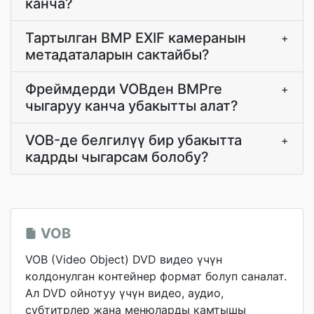
канча?
Тартылган BMP EXIF камеранын
+
метадаталарын сактайбы?
Фреймдерди VOBден BMPге
+
чыгаруу канча убакытты алат?
VOB-де белгилүү бир убакытта
+
кадрды чыгарсам болобу?
VOB
VOB (Video Object) DVD видео үчүн
колдонулган контейнер формат болуп саналат.
Ал DVD ойнотуу үчүн видео, аудио,
субтитрлер жана менюларды камтышы