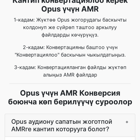
Кантип конвертациялоо керек
Opus үчүн AMR
1-кадам: Жүктөө Opus жогорудагы баскычты
колдонуп же сүйрөп таштоо аркылуу
файлдарды көчүрүңүз.
2-кадам: Конвертацияны баштоо үчүн
"Конвертациялоо" баскычын чыкылдатыңыз.
3-кадам: Конвертацияланган файлды жүктөп
алыңыз AMR файлдар
Opus үчүн AMR Конверсия
боюнча көп берилүүчү суроолор
Opus аудиону сапатын жоготпой
+
AMRге кантип которууга болот?