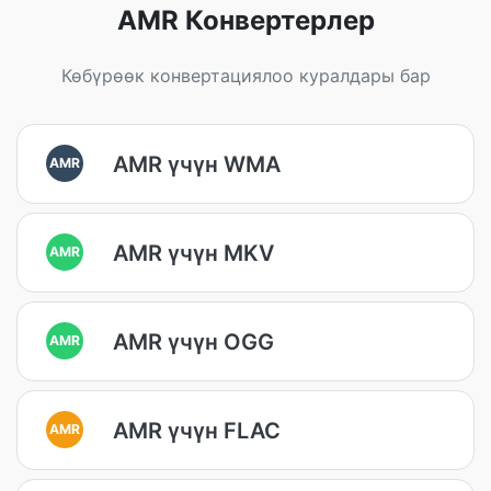
AMR Конвертерлер
Көбүрөөк конвертациялоо куралдары бар
AMR үчүн WMA
AMR
AMR үчүн MKV
AMR
AMR үчүн OGG
AMR
AMR үчүн FLAC
AMR