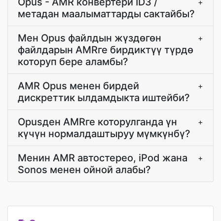
Opus - AMR конвертери ID3 /
+
метадан маалыматтарды сактайбы?
Мен Opus файлдын жүздөгөн
+
файлдарын AMRге бирдиктүү түрдө
которуп бере аламбы?
AMR Opus менен бирдей
+
дискреттик ылдамдыкта иштейби?
Opusден AMRге которулганда үн
+
күчүн нормалдаштыруу мүмкүнбү?
Менин AMR автостерео, iPod жана
+
Sonos менен ойной алабы?