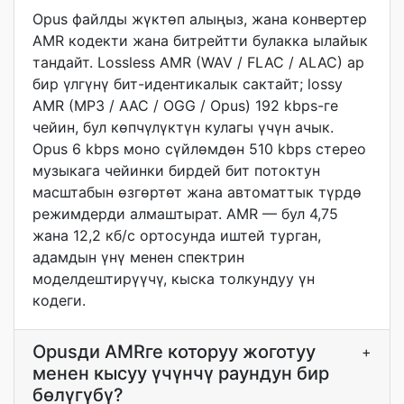
Opus файлды жүктөп алыңыз, жана конвертер
AMR кодекти жана битрейтти булакка ылайык
тандайт. Lossless AMR (WAV / FLAC / ALAC) ар
бир үлгүнү бит-идентикалык сактайт; lossy
AMR (MP3 / AAC / OGG / Opus) 192 kbps-ге
чейин, бул көпчүлүктүн кулагы үчүн ачык.
Opus 6 kbps моно сүйлөмдөн 510 kbps стерео
музыкага чейинки бирдей бит потоктун
масштабын өзгөртөт жана автоматтык түрдө
режимдерди алмаштырат. AMR — бул 4,75
жана 12,2 кб/с ортосунда иштей турган,
адамдын үнү менен спектрин
моделдештирүүчү, кыска толкундуу үн
кодеги.
Opusди AMRге которуу жоготуу
+
менен кысуу үчүнчү раундун бир
бөлүгүбү?