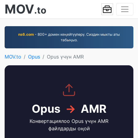
MOV
.to
ns6.com
- 800+ домен кеңейтүүлөрү. Сиздин мыкты аты
табыңыз.
MOV.to
Opus
Opus үчүн AMR
Opus
→
AMR
Конвертациялоо Opus үчүн AMR
файлдарды оңой