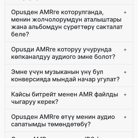
Opusден AMRге которулганда,
+
менин жолчолорумдун аталыштары
жана альбомдун сүрөттөрү сакталат
беле?
Opusди AMRге которуу учурунда
+
көпканалдуу аудиого эмне болот?
Эмне үчүн музыканын үнү бул
+
конверсияда мындай начар угулат?
Кайсы битрейт менен AMR файлды
+
чыгаруу керек?
Opusден AMRге өтүү менин аудио
+
сапатымды төмөндөтөбү?