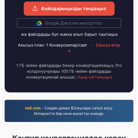
Файлдарыңызды тандаңыз
Google Дисктен импорттоо
же файлдарды бул жакка алып барып таштаңыз
Акысыз план: 1 Конверсиялар/саат
·
Сөзсүз өтүү
→
1 ГБ чейин файлдарды бекер конвертациялаңыз, Pro
колдонуучулары 100 ГБ чейин файлдарды
конвертациялай алышат;
Азыр катталыңыз
ns6.com
- Сиздин домен $2/жылдан сатып алуу.
Интернетте бир нече мүнөттүн ичинде.