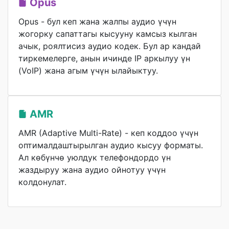
Opus
Opus - бул кеп жана жалпы аудио үчүн
жогорку сапаттагы кысууну камсыз кылган
ачык, роялтисиз аудио кодек. Бул ар кандай
тиркемелерге, анын ичинде IP аркылуу үн
(VoIP) жана агым үчүн ылайыктуу.
AMR
AMR (Adaptive Multi-Rate) - кеп коддоо үчүн
оптималдаштырылган аудио кысуу форматы.
Ал көбүнчө уюлдук телефондордо үн
жаздыруу жана аудио ойнотуу үчүн
колдонулат.