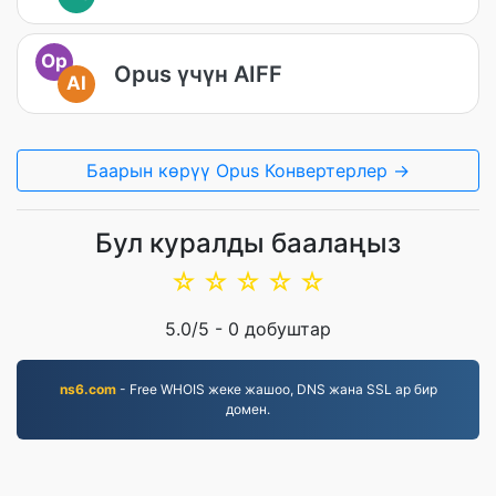
Op
Opus үчүн AIFF
AI
Баарын көрүү Opus Конвертерлер →
Бул куралды баалаңыз
☆
☆
☆
☆
☆
5.0
/5 -
0
добуштар
ns6.com
- Free WHOIS жеке жашоо, DNS жана SSL ар бир
домен.