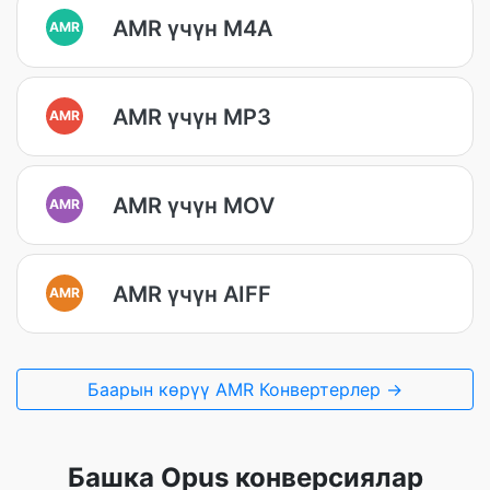
AMR үчүн M4A
AMR
AMR үчүн MP3
AMR
AMR үчүн MOV
AMR
AMR үчүн AIFF
AMR
Баарын көрүү AMR Конвертерлер →
Башка Opus конверсиялар