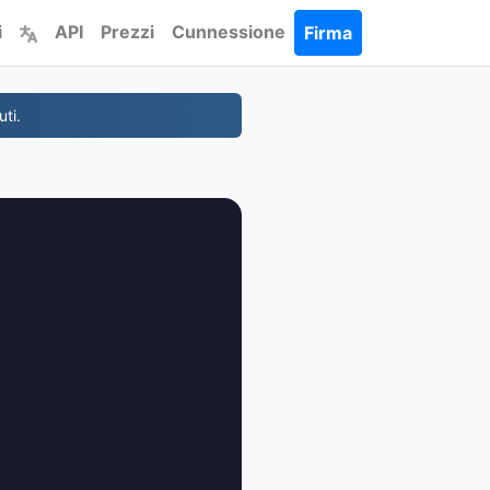
i
API
Prezzi
Cunnessione
Firma
ti.