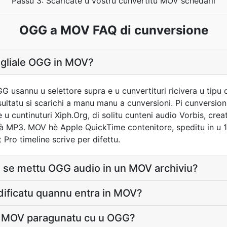
Passu 3: Scaricate u vostru cunvertitu MOV schedarii
OGG a MOV FAQ di cunversione
gliale OGG in MOV?
G usannu u selettore supra e u cunvertituri ricivera u tipu d
ltatu si scarichi a manu manu a cunversioni. Pi cunversioni 
 cuntinuturi Xiph.Org, di solitu cunteni audio Vorbis, cre
i à MP3. MOV hè Apple QuickTime contenitore, speditu in u 
 Pro timeline scrive per difettu.
ni se mettu OGG audio in un MOV archiviu?
dificatu quannu entra in MOV?
u MOV paragunatu cu u OGG?