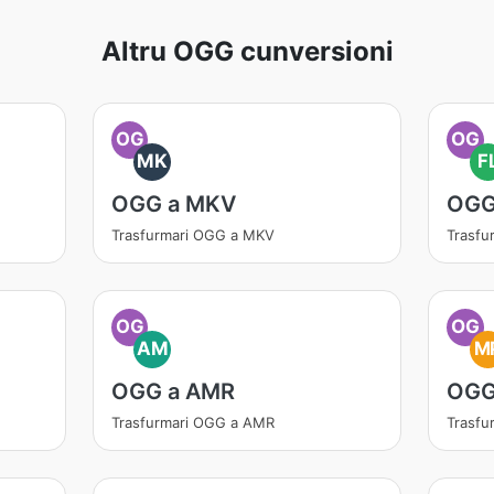
Altru OGG cunversioni
OG
OG
MK
F
OGG a MKV
OGG
Trasfurmari OGG a MKV
Trasfu
OG
OG
AM
M
OGG a AMR
OGG
Trasfurmari OGG a AMR
Trasfu