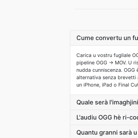
Cume convertu un fu
Carica u vostru fugliale OG
pipeline OGG → MOV. U risu
nudda cunniscenza. OGG è u
alternativa senza brevett
un iPhone, iPad o Final Cut
Quale serà l'imaghji
L'audiu OGG hè ri-co
Quantu granni sarà 