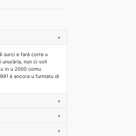
+
i surci e farà corre u
unurària, nun ci voli
atu in u 2000 comu
1991 è ancora u furmatu di
+
+
+