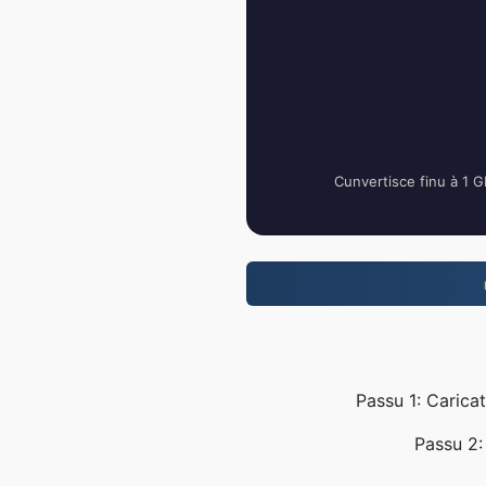
Cunvertisce finu à 1 GB
Passu 1: Caricat
Passu 2: