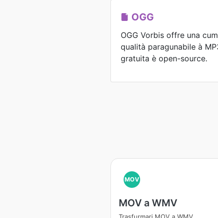
OGG
OGG Vorbis offre una cump
qualità paragunabile à M
gratuita è open-source.
MOV
MOV a WMV
Trasfurmari MOV a WMV