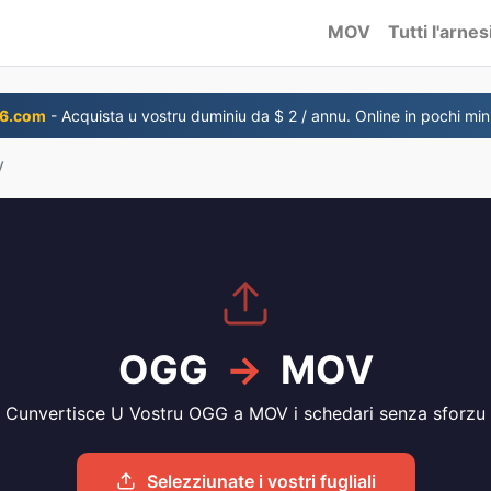
MOV
Tutti l'arnes
6.com
- Acquista u vostru duminiu da $ 2 / annu. Online in pochi minu
V
OGG
→
MOV
Cunvertisce U Vostru OGG a MOV i schedari senza sforzu
Selezziunate i vostri fugliali