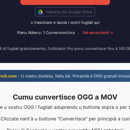
Importa da Google Drive
o trascinate e lascià i vostri fugliali quì
Pianu libberu: 1 Cunversioni/ora
·
Vai senza limiti →
 di fugliali gratuitamente, l'utilizatori Pro ponu cunvertisce finu à 100 GB
ns6.com
- U vostru duminiu, fattu bè. Privacità è DNS gratuiti inclusi
Cumu cunvertisce OGG a MOV
e u vostru OGG i fugliali aduprendu u buttone sopra o per t
 Cliccate nant'à u buttone "Cunvertisce" per principià a cun