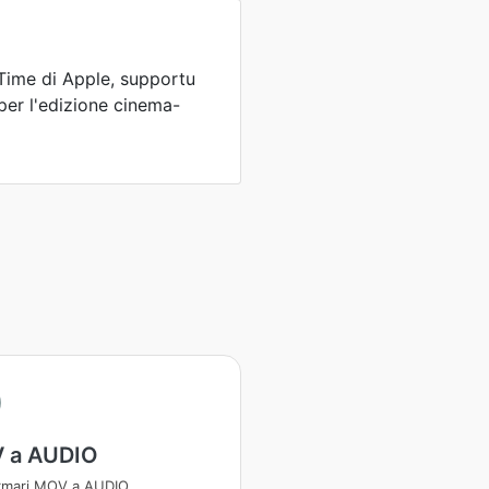
ime di Apple, supportu
per l'edizione cinema-
 a AUDIO
rmari MOV a AUDIO