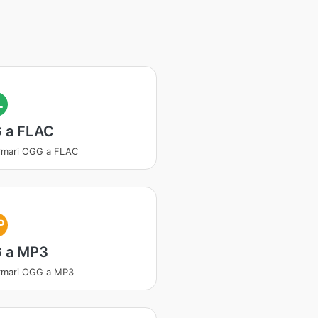
L
 a FLAC
rmari OGG a FLAC
P
 a MP3
rmari OGG a MP3