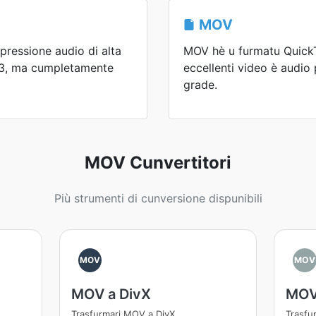
MOV
ressione audio di alta
MOV hè u furmatu QuickT
P3, ma cumpletamente
eccellenti video è audio 
grade.
MOV Cunvertitori
Più strumenti di cunversione dispunibili
MOV
MOV
MOV a DivX
MOV
Trasfurmari MOV a DivX
Trasfu