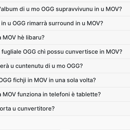
 di l'album di u mo OGG supravvivunu in u MOV?
 in u OGG rimarrà surround in u MOV?
à MOV hè libaru?
 fugliale OGG chì possu cunvertisce in MOV?
erà u cuntenutu di u mo OGG?
OGG fichji in MOV in una sola volta?
 MOV funziona in telefoni è tablette?
orta u cunvertitore?