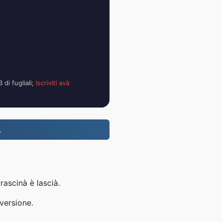
 di fugliali;
Iscriviti avà
.
rascinà è lascià.
versione.