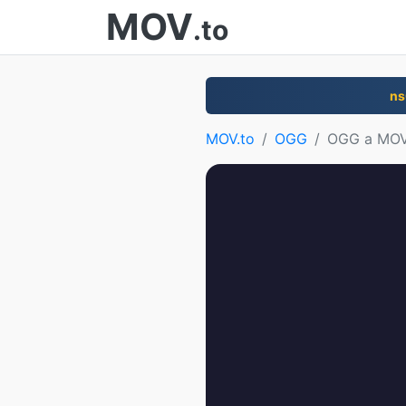
MOV
.to
ns
MOV.to
OGG
OGG a MO