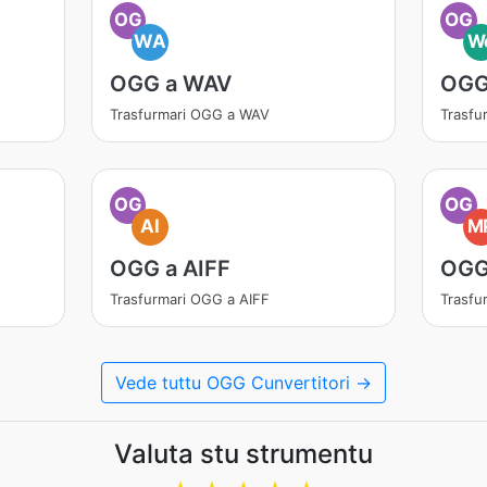
OG
OG
WA
W
OGG a WAV
OGG
Trasfurmari OGG a WAV
Trasf
OG
OG
AI
M
OGG a AIFF
OGG
Trasfurmari OGG a AIFF
Trasfu
Vede tuttu OGG Cunvertitori →
Valuta stu strumentu