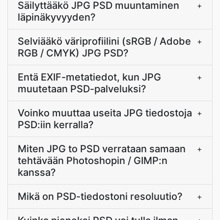
Säilyttääkö JPG PSD muuntaminen
+
läpinäkyvyyden?
Selviääkö väriprofiilini (sRGB / Adobe
+
RGB / CMYK) JPG PSD?
Entä EXIF-metatiedot, kun JPG
+
muutetaan PSD-palveluksi?
Voinko muuttaa useita JPG tiedostoja
+
PSD:iin kerralla?
Miten JPG to PSD verrataan samaan
+
tehtävään Photoshopin / GIMP:n
kanssa?
Mikä on PSD-tiedostoni resoluutio?
+