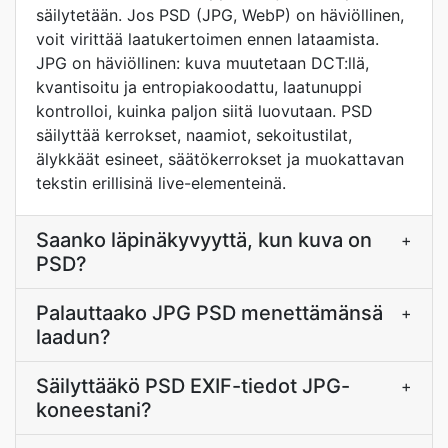
säilytetään. Jos PSD (JPG, WebP) on häviöllinen,
voit virittää laatukertoimen ennen lataamista.
JPG on häviöllinen: kuva muutetaan DCT:llä,
kvantisoitu ja entropiakoodattu, laatunuppi
kontrolloi, kuinka paljon siitä luovutaan. PSD
säilyttää kerrokset, naamiot, sekoitustilat,
älykkäät esineet, säätökerrokset ja muokattavan
tekstin erillisinä live-elementeinä.
Saanko läpinäkyvyyttä, kun kuva on
+
PSD?
Palauttaako JPG PSD menettämänsä
+
laadun?
Säilyttääkö PSD EXIF-tiedot JPG-
+
koneestani?