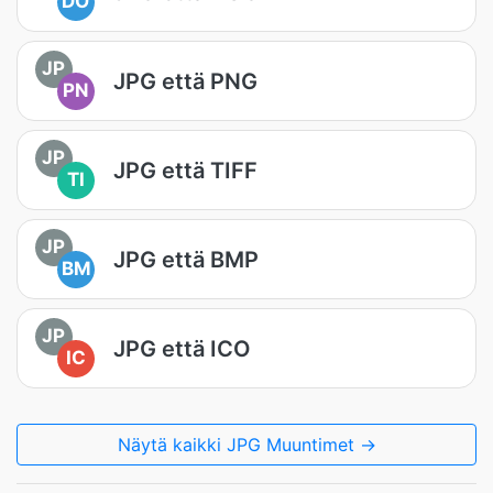
DO
JP
JPG että PNG
PN
JP
JPG että TIFF
TI
JP
JPG että BMP
BM
JP
JPG että ICO
IC
Näytä kaikki JPG Muuntimet →