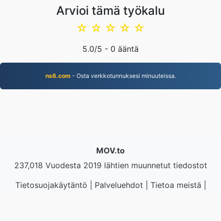
Arvioi tämä työkalu
☆
☆
☆
☆
☆
5.0
/5 -
0
ääntä
ns6.com
- Osta verkkotunnuksesi minuuteissa.
MOV.to
237,018 Vuodesta 2019 lähtien muunnetut tiedostot
Tietosuojakäytäntö
|
Palveluehdot
|
Tietoa meistä
|
Ota yhteyttä
|
API
|
Näytteet
|
Asenna sovellus
© 2026 MOV.to
|
VPS.org
LLC | Valmistaja
nadermx