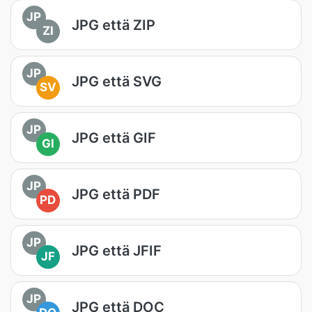
JP
JPG että ZIP
ZI
JP
JPG että SVG
SV
JP
JPG että GIF
GI
JP
JPG että PDF
PD
JP
JPG että JFIF
JF
JP
JPG että DOC