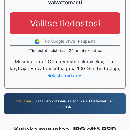
vaivattomasti
Valitse tiedostosi
Tuo Google Drive -kaupasta
*Tiedostot poistetaan 24 tunnin kuluttua
Muunna jopa 1 Gt:n tiedostoja ilmaiseksi, Pro-
käyttäjät voivat muuntaa jopa 100 Gt:n tiedostoja;
Rekisteröidy nyt
ns6.com
- 800+ verkkotunnuslaajennuksia. Etsi täydellinen
nimesi.
Kuinka muuntaa JPG että PSD