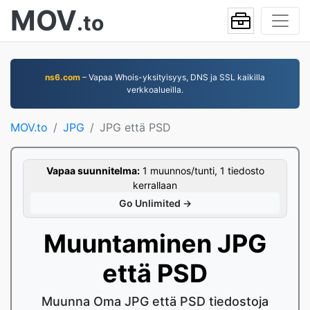
MOV
.to
ns6.com
– Vapaa Whois-yksityisyys, DNS ja SSL kaikilla
verkkoalueilla.
MOV.to
JPG
JPG että PSD
Vapaa suunnitelma:
1 muunnos/tunti, 1 tiedosto
kerrallaan
Go Unlimited →
Muuntaminen JPG
että PSD
Muunna Oma JPG että PSD tiedostoja