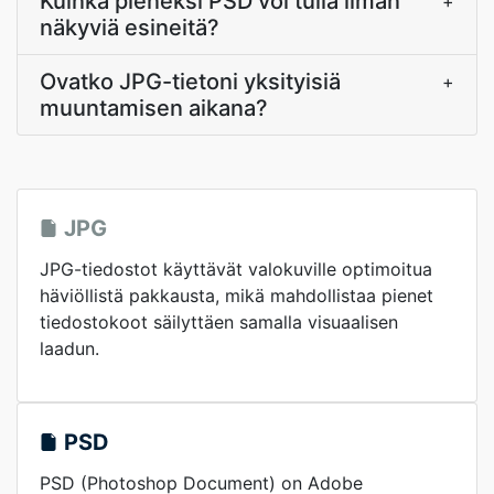
Kuinka pieneksi PSD voi tulla ilman
+
näkyviä esineitä?
Ovatko JPG-tietoni yksityisiä
+
muuntamisen aikana?
JPG
JPG-tiedostot käyttävät valokuville optimoitua
häviöllistä pakkausta, mikä mahdollistaa pienet
tiedostokoot säilyttäen samalla visuaalisen
laadun.
PSD
PSD (Photoshop Document) on Adobe