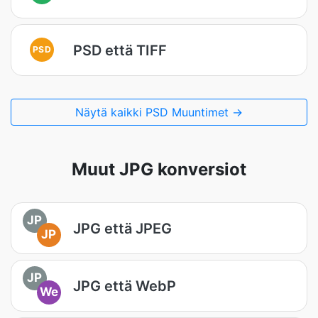
PSD että TIFF
PSD
Näytä kaikki PSD Muuntimet →
Muut JPG konversiot
JP
JPG että JPEG
JP
JP
JPG että WebP
We