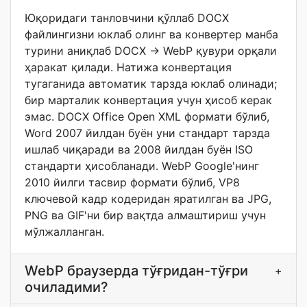
Юқоридаги танловчини қўллаб DOCX
файлингизни юклаб олинг ва конвертер манба
турини аниқлаб DOCX → WebP қувури орқали
ҳаракат қилади. Натижа конвертация
тугаганида автоматик тарзда юклаб олинади;
бир марталик конвертация учун ҳисоб керак
эмас. DOCX Office Open XML формати бўлиб,
Word 2007 йилдан буён уни стандарт тарзда
ишлаб чиқаради ва 2008 йилдан буён ISO
стандарти ҳисобланади. WebP Google'нинг
2010 йилги тасвир формати бўлиб, VP8
ключевой кадр кодеридан яратилган ва JPG,
PNG ва GIF'ни бир вақтда алмаштириш учун
мўлжалланган.
WebP браузерда тўғридан-тўғри
+
очиладими?