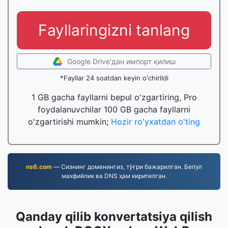
Fayllaringizni tanlang
Google Drive'дан импорт қилиш
*Fayllar 24 soatdan keyin o'chirildi
1 GB gacha fayllarni bepul o'zgartiring, Pro
foydalanuvchilar 100 GB gacha fayllarni
o'zgartirishi mumkin;
Hozir ro'yxatdan o'ting
ns6.com
— Сизнинг доменингиз, тўғри бажарилган. Бепул
махфийлик ва DNS ҳам киритилган.
Qanday qilib konvertatsiya qilish