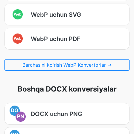
WebP uchun SVG
Web
WebP uchun PDF
Web
Barchasini ko'rish WebP Konvertorlar →
Boshqa DOCX konversiyalar
DO
DOCX uchun PNG
PN