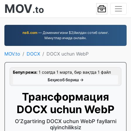
MOV
.to
ns6.com
— Доменингизни $2/йилдан сотиб олинг.
Минутлар ичида онлайн.
MOV.to
DOCX
DOCX uchun WebP
Бепул режа:
1 соатда 1 марта, бир вақтда 1 файл
Беҳисоб бориш →
Трансформация
DOCX uchun WebP
O'Zgartiring DOCX uchun WebP fayllarni
qiyinchiliksiz