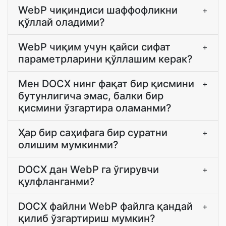
WebP чиқиндиси шаффофликни
+
қўллай оладими?
WebP чиқим учун қайси сифат
+
параметрларини қўллашим керак?
Мен DOCX нинг фақат бир қисмини
+
бутунлигича эмас, балки бир
қисмини ўзгартира оламанми?
Ҳар бир саҳифага бир суратни
+
олишим мумкинми?
DOCX дан WebP га ўгирувчи
+
қулфланганми?
DOCX файлни WebP файлга қандай
+
қилиб ўзгартириш мумкин?