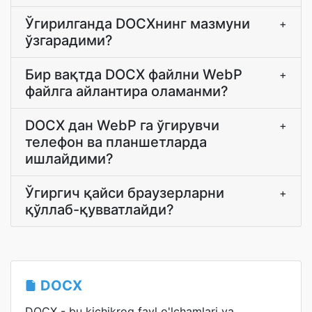
Ўгирилганда DOCXнинг мазмуни
+
ўзгарадими?
Бир вақтда DOCX файлни WebP
+
файлга айлантира оламанми?
DOCX дан WebP га ўгирувчи
+
телефон ва планшетларда
ишлайдими?
Ўгиргич қайси браузерларни
+
қўллаб-қувватлайди?
DOCX
DOCX - bu kichikroq fayl o'lchamlari va