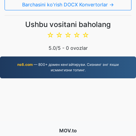
Barchasini ko'rish DOCX Konvertorlar →
Ushbu vositani baholang
☆
☆
☆
☆
☆
5.0
/5 -
0
ovozlar
ns6.com
— 800+ домен кенгайтируви. Сизнинг энг яхши
исмингизни топинг.
MOV.to