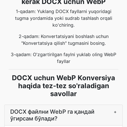
kerak DOCX uchun WebP
1-qadam: Yuklang DOCX fayllarni yuqoridagi
tugma yordamida yoki sudrab tashlash orqali
ko'chiring.
2-qadam: Konvertatsiyani boshlash uchun
"Konvertatsiya qilish" tugmasini bosing.
3-qadam: O'zgartirilgan faylni yuklab oling WebP
fayllar
DOCX uchun WebP Konversiya
haqida tez-tez so'raladigan
savollar
DOCX файлни WebP га қандай
+
ўгирсам бўлади?