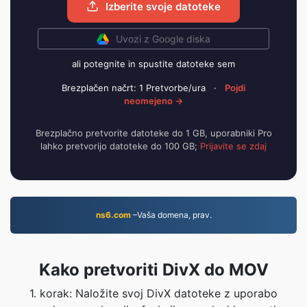
Izberite svoje datoteke
Uvozi z Google diska
ali potegnite in spustite datoteke sem
Brezplačen načrt: 1 Pretvorbe/ura
·
Pojdi
neomejeno →
Brezplačno pretvorite datoteke do 1 GB, uporabniki Pro
lahko pretvorijo datoteke do 100 GB;
Prijavite se zdaj
ns6.com
–Vaša domena, prav.
Kako pretvoriti DivX do MOV
1. korak: Naložite svoj DivX datoteke z uporabo