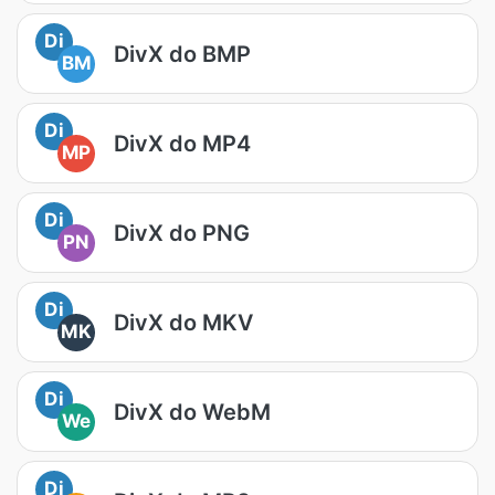
Di
DivX do BMP
BM
Di
DivX do MP4
MP
Di
DivX do PNG
PN
Di
DivX do MKV
MK
Di
DivX do WebM
We
Di