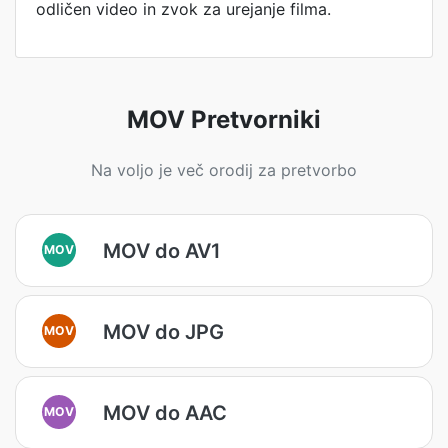
odličen video in zvok za urejanje filma.
MOV Pretvorniki
Na voljo je več orodij za pretvorbo
MOV do AV1
MOV
MOV do JPG
MOV
MOV do AAC
MOV