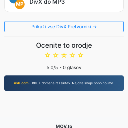
DivX do MP3
MP
Prikaži vse DivX Pretvorniki →
Ocenite to orodje
☆
☆
☆
☆
☆
5.0
/5 -
0
glasov
ns6.com
– 800+ domene razširitev. Najdite svoje popolno ime.
MOV.to