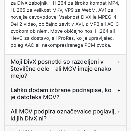
za DivX zabojnik – H.264 za široko kompat MP4,
H. 265 za velikost MKV, VP9 za WebM, AV1 za
novejše cevovodove. Vsebnost DivX je MPEG-4
Del 2 video, običajno zavit v AVI, z MP3 ali AC-3
zvokom ob njem. Move običajno nosi H.264 ali
HevC za dostavo, ali ProRes, ko je upravljalec,
poleg AAC ali nekompresiranega PCM zvoka.
Moji DivX posnetki so razdeljeni v
+
številčne dele – ali MOV imajo enako
mejo?
Lahko dodam izbrane podnapise, ko
+
je datoteka MOV?
Ali MOV podpira označevalce poglavij,
+
ki jih DivX ni?