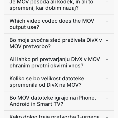
Je MOV posoda ali kodek, in ali to
+
spremeni, kar dobim nazaj?
Which video codec does the MOV
+
output use?
Bo moja zvočna sled preživela DivX v
+
MOV pretvorbo?
Ali lahko pri pretvarjanju DivX v MOV
+
ohranim prvotni okvirni vnos?
Koliko se bo velikost datoteke
+
spremenila od DivX na MOV?
Bo MOV datoteke igrajo na iPhone,
+
Android in Smart TV?
Kako dolgo traja pretvorba 1-urnega
+