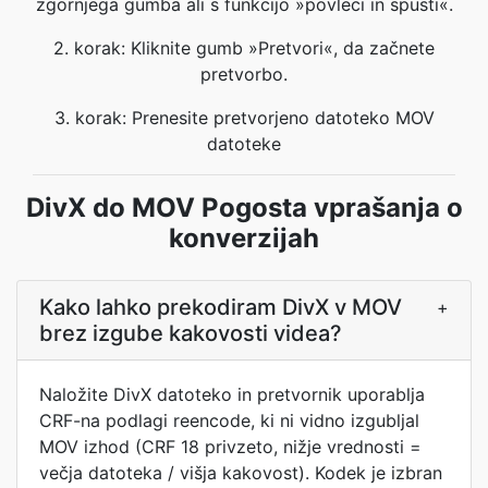
zgornjega gumba ali s funkcijo »povleci in spusti«.
2. korak: Kliknite gumb »Pretvori«, da začnete
pretvorbo.
3. korak: Prenesite pretvorjeno datoteko MOV
datoteke
DivX do MOV Pogosta vprašanja o
konverzijah
Kako lahko prekodiram DivX v MOV
+
brez izgube kakovosti videa?
Naložite DivX datoteko in pretvornik uporablja
CRF-na podlagi reencode, ki ni vidno izgubljal
MOV izhod (CRF 18 privzeto, nižje vrednosti =
večja datoteka / višja kakovost). Kodek je izbran