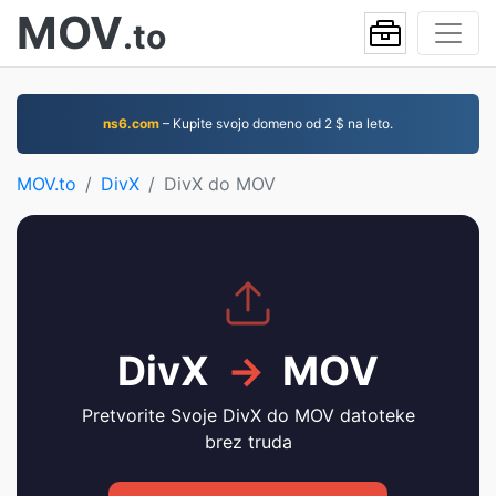
MOV
.to
ns6.com
– Kupite svojo domeno od 2 $ na leto.
MOV.to
DivX
DivX do MOV
DivX
→
MOV
Pretvorite Svoje DivX do MOV datoteke
brez truda