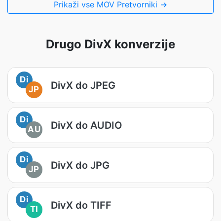
Prikaži vse MOV Pretvorniki →
Drugo DivX konverzije
Di
DivX do JPEG
JP
Di
DivX do AUDIO
AU
Di
DivX do JPG
JP
Di
DivX do TIFF
TI