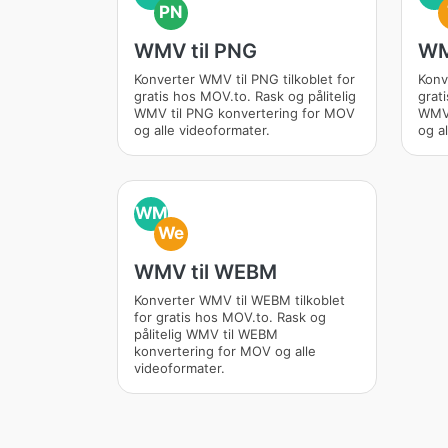
PN
WMV til PNG
WM
Konverter WMV til PNG tilkoblet for
Konv
gratis hos MOV.to. Rask og pålitelig
grat
WMV til PNG konvertering for MOV
WMV 
og alle videoformater.
og a
WM
We
WMV til WEBM
Konverter WMV til WEBM tilkoblet
for gratis hos MOV.to. Rask og
pålitelig WMV til WEBM
konvertering for MOV og alle
videoformater.