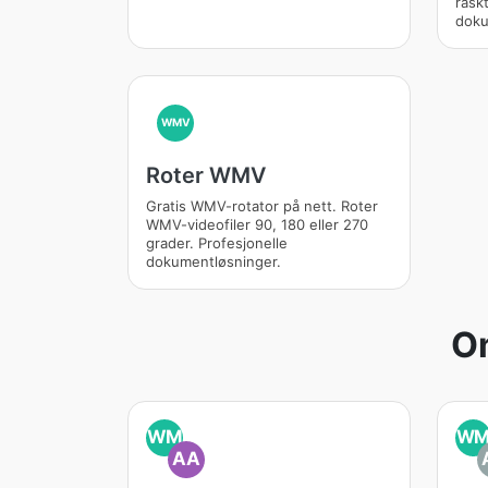
rask
doku
WMV
Roter WMV
Gratis WMV-rotator på nett. Roter
WMV-videofiler 90, 180 eller 270
grader. Profesjonelle
dokumentløsninger.
O
WM
W
AA