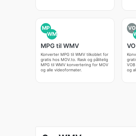
MP
VO
WM
MPG til WMV
VO
Konverter MPG til WMV tilkoblet for
Konv
gratis hos MOV.to. Rask og pålitelig
grat
MPG til WMV konvertering for MOV
VOB 
og alle videoformater.
og a