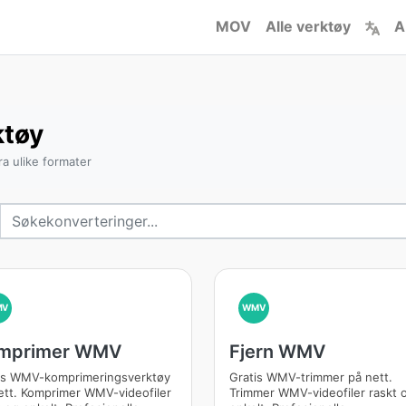
MOV
Alle verktøy
A
tøy
a ulike formater
MV
WMV
mprimer WMV
Fjern WMV
is WMV-komprimeringsverktøy
Gratis WMV-trimmer på nett.
ett. Komprimer WMV-videofiler
Trimmer WMV-videofiler raskt 