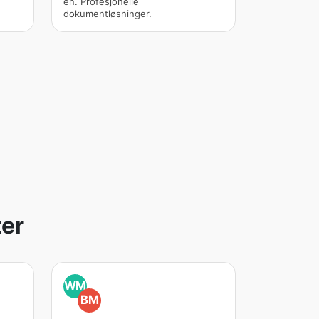
én. Profesjonelle
dokumentløsninger.
er
WM
BM