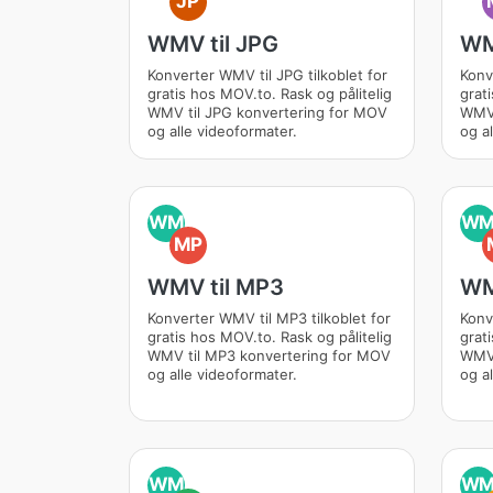
JP
WMV til JPG
WM
Konverter WMV til JPG tilkoblet for
Konv
gratis hos MOV.to. Rask og pålitelig
grat
WMV til JPG konvertering for MOV
WMV 
og alle videoformater.
og a
WM
W
MP
WMV til MP3
WM
Konverter WMV til MP3 tilkoblet for
Konv
gratis hos MOV.to. Rask og pålitelig
grat
WMV til MP3 konvertering for MOV
WMV 
og alle videoformater.
og a
WM
W