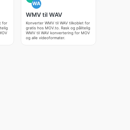
WA
WMV til WAV
 for
Konverter WMV til WAV tilkoblet for
telig
gratis hos MOV.to. Rask og pålitelig
 MOV
WMV til WAV konvertering for MOV
og alle videoformater.