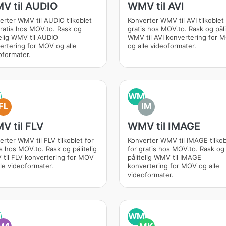
V til AUDIO
WMV til AVI
erter WMV til AUDIO tilkoblet
Konverter WMV til AVI tilkoblet 
gratis hos MOV.to. Rask og
gratis hos MOV.to. Rask og påli
telig WMV til AUDIO
WMV til AVI konvertering for 
ertering for MOV og alle
og alle videoformater.
oformater.
M
WM
FL
IM
V til FLV
WMV til IMAGE
erter WMV til FLV tilkoblet for
Konverter WMV til IMAGE tilkob
is hos MOV.to. Rask og pålitelig
for gratis hos MOV.to. Rask og
til FLV konvertering for MOV
pålitelig WMV til IMAGE
lle videoformater.
konvertering for MOV og alle
videoformater.
M
WM