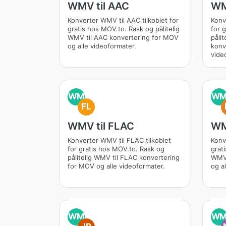
WMV til AAC
WM
Konverter WMV til AAC tilkoblet for
Konv
gratis hos MOV.to. Rask og pålitelig
for 
WMV til AAC konvertering for MOV
påli
og alle videoformater.
konv
vide
WM
W
FL
WMV til FLAC
WM
Konverter WMV til FLAC tilkoblet
Konv
for gratis hos MOV.to. Rask og
grat
pålitelig WMV til FLAC konvertering
WMV 
for MOV og alle videoformater.
og a
WM
W