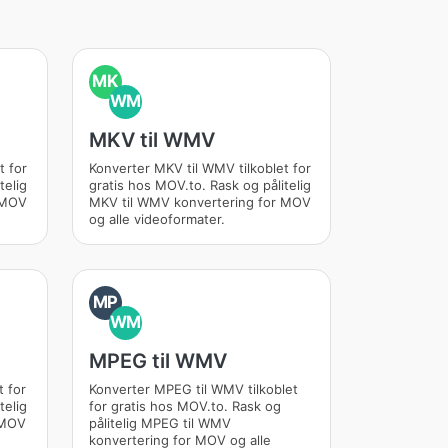
MK
WM
MKV til WMV
t for
Konverter MKV til WMV tilkoblet for
telig
gratis hos MOV.to. Rask og pålitelig
 MOV
MKV til WMV konvertering for MOV
og alle videoformater.
MP
WM
MPEG til WMV
t for
Konverter MPEG til WMV tilkoblet
telig
for gratis hos MOV.to. Rask og
 MOV
pålitelig MPEG til WMV
konvertering for MOV og alle