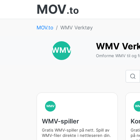
MOV
.to
MOV.to
WMV Verktøy
WMV Verk
WMV
Omforme WMV til og fr
WMV
W
WMV-spiller
Ko
Gratis WMV-spiller på nett. Spill av
Grat
WMV-filer direkte i nettleseren din.
på n