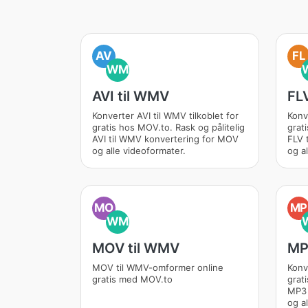
AV
FL
WM
AVI til WMV
FL
Konverter AVI til WMV tilkoblet for
Konv
gratis hos MOV.to. Rask og pålitelig
grat
AVI til WMV konvertering for MOV
FLV 
og alle videoformater.
og a
MO
MP
WM
MOV til WMV
MP
MOV til WMV-omformer online
Konv
gratis med MOV.to
grat
MP3 
og a