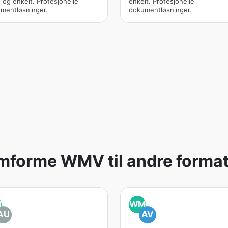
t og enkelt. Profesjonelle
enkelt. Profesjonelle
mentløsninger.
dokumentløsninger.
mforme WMV til andre format
M
WM
AU
AV