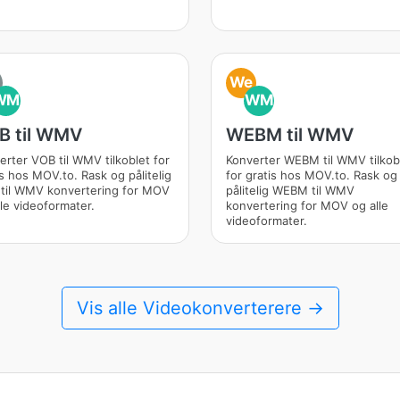
We
WM
WM
B til WMV
WEBM til WMV
erter VOB til WMV tilkoblet for
Konverter WEBM til WMV tilkob
is hos MOV.to. Rask og pålitelig
for gratis hos MOV.to. Rask og
til WMV konvertering for MOV
pålitelig WEBM til WMV
lle videoformater.
konvertering for MOV og alle
videoformater.
Vis alle Videokonverterere →