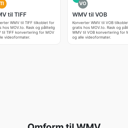
TI
VO
V til TIFF
WMV til VOB
erter WMV til TIFF tilkoblet for
Konverter WMV til VOB tilkoblet
is hos MOV.to. Rask og pålitelig
gratis hos MOV.to. Rask og påli
til TIFF konvertering for MOV
WMV til VOB konvertering for
lle videoformater.
og alle videoformater.
Omform til WMV