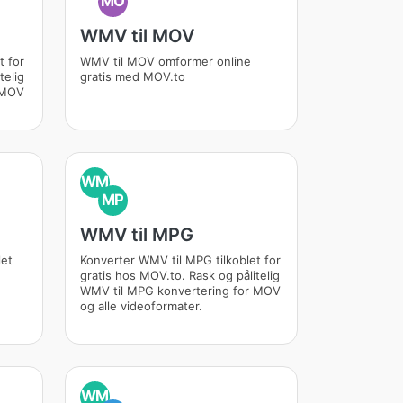
MO
WMV til MOV
t for
WMV til MOV omformer online
telig
gratis med MOV.to
 MOV
WM
MP
WMV til MPG
let
Konverter WMV til MPG tilkoblet for
gratis hos MOV.to. Rask og pålitelig
WMV til MPG konvertering for MOV
og alle videoformater.
WM