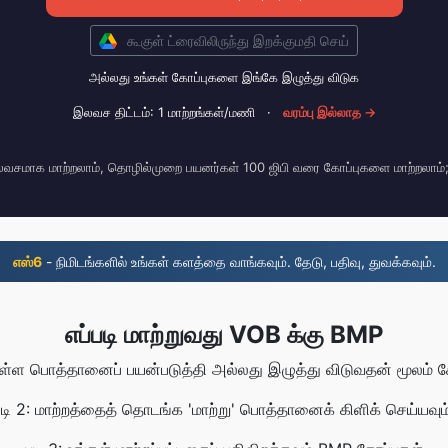
கூகுள் ட்ரைவிலிருந்து இறக்குமதி செய்
அல்லது உங்கள் கோப்புகளை இங்கே இழுத்து விடுக
இலவச திட்டம்: 1 மாற்றங்கள்/மணி
·
வரம்பு இல்லாத →
வசமாக மாற்றலாம், தொழில்முறை பயனர்கள் 100 ஜிபி வரை கோப்புகளை மாற்றலாம்
எஸ்6
- நிமிடங்களில் உங்கள் களத்தை வாங்கவும். தேடு, பதிவு, துவக்கவும்.
எப்படி மாற்றுவது VOB க்கு BMP
உள்ள பொத்தானைப் பயன்படுத்தி அல்லது இழுத்து விடுவதன் மூலம் கோ
படி 2: மாற்றத்தைத் தொடங்க 'மாற்று' பொத்தானைக் கிளிக் செய்யவும்