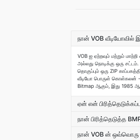
நான் VOB வீடியோவில் இர
VOB ஐ ஏற்றவும் மற்றும் மாற்றி
அல்லது நொடிக்கு ஒரு சட்டம். 
தொகுப்பும் ஒரு ZIP காப்பக
வீடியோ பொருள் கொள்கலன் - D
Bitmap ஆகும், இது 1985 ஆம
ஏன் என் பிரித்தெடுக்க
நான் பிரித்தெடுத்த B
நான் VOB ன் ஒவ்வொரு அ