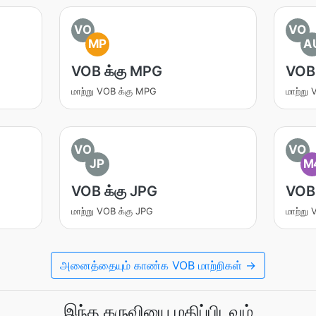
VO
VO
MP
A
VOB க்கு MPG
VOB 
மாற்று VOB க்கு MPG
மாற்று
VO
VO
JP
M
VOB க்கு JPG
VOB 
மாற்று VOB க்கு JPG
மாற்று
அனைத்தையும் காண்க VOB மாற்றிகள் →
இந்த கருவியை மதிப்பிடவும்