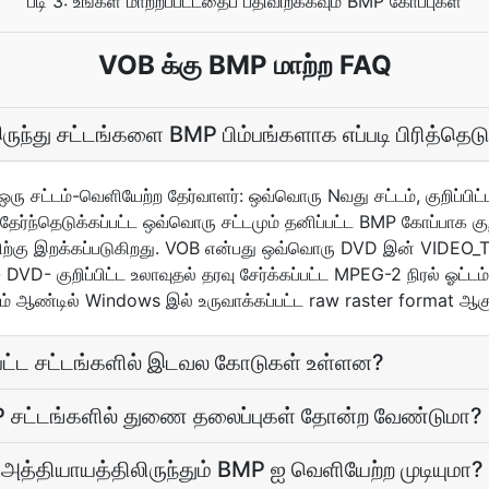
படி 3: உங்கள் மாற்றப்பட்டதைப் பதிவிறக்கவும் BMP கோப்புகள்
VOB க்கு BMP மாற்ற FAQ
ுந்து சட்டங்களை BMP பிம்பங்களாக எப்படி பிரித்தெடுக
 ஒரு சட்டம்-வெளியேற்ற தேர்வாளர்: ஒவ்வொரு Nவது சட்டம், குறிப்பிட்ட
தேர்ந்தெடுக்கப்பட்ட ஒவ்வொரு சட்டமும் தனிப்பட்ட BMP கோப்பாக குறி
த்திற்கு இறக்கப்படுகிறது. VOB என்பது ஒவ்வொரு DVD இன் VIDEO_
VD- குறிப்பிட்ட உலாவுதல் தரவு சேர்க்கப்பட்ட MPEG-2 நிரல் ஓட்
் ஆண்டில் Windows இல் உருவாக்கப்பட்ட raw raster format ஆகு
ப்பட்ட சட்டங்களில் இடவல கோடுகள் உள்ளன?
MP சட்டங்களில் துணை தலைப்புகள் தோன்ற வேண்டுமா?
த்தியாயத்திலிருந்தும் BMP ஐ வெளியேற்ற முடியுமா?