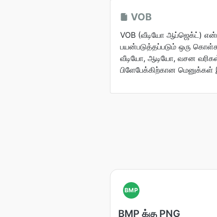
VOB
VOB (வீடியோ ஆப்ஜெக்ட்) என்பத
பயன்படுத்தப்படும் ஒரு கொள்
வீடியோ, ஆடியோ, வசன வரிகள் ம
பிளேபேக்கிற்கான மெனுக்கள் 
BMP
BMP க்கு PNG