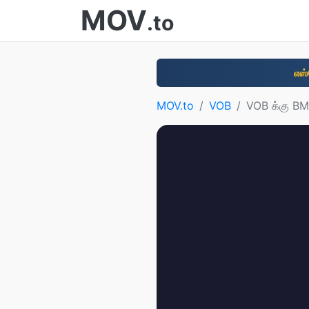
MOV
.to
எஸ்
MOV.to
VOB
VOB க்கு B