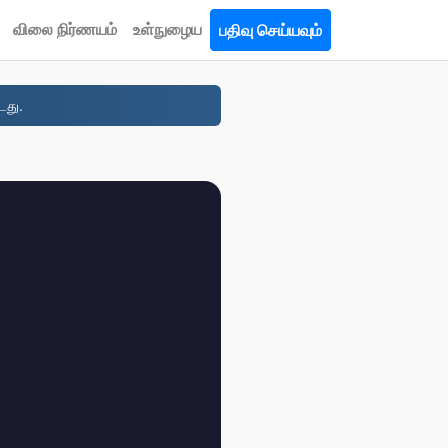
விலை நிர்ணயம்
உள்நுழைய
பதிவு செய்யவும்
டது.