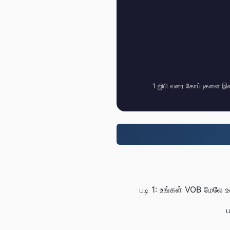
1 ஜிபி வரை கோப்புகளை இல
படி 1: உங்கள் VOB மேலே 