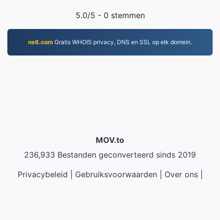
5.0
/5 -
0
stemmen
ns6.com
Gratis WHOIS privacy, DNS en SSL op elk domein.
MOV.to
236,933 Bestanden geconverteerd sinds 2019
Privacybeleid
|
Gebruiksvoorwaarden
|
Over ons
|
Neem contact met ons op
|
API
|
Monsters
|
App
installeren
© 2026 MOV.to
|
VPS.org
LLC | Gemaakt door