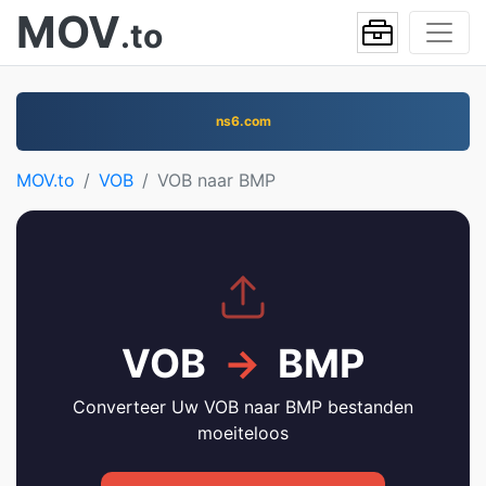
MOV
.to
ns6.com
MOV.to
VOB
VOB naar BMP
VOB
→
BMP
Converteer Uw VOB naar BMP bestanden
moeiteloos