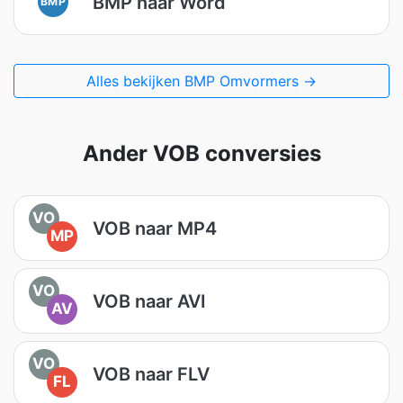
BMP naar Word
BMP
Alles bekijken BMP Omvormers →
Ander VOB conversies
VO
VOB naar MP4
MP
VO
VOB naar AVI
AV
VO
VOB naar FLV
FL