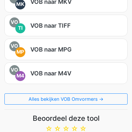
VOB naar MKV
MK
VO
VOB naar TIFF
TI
VO
VOB naar MPG
MP
VO
VOB naar M4V
M4
Alles bekijken VOB Omvormers →
Beoordeel deze tool
☆
☆
☆
☆
☆