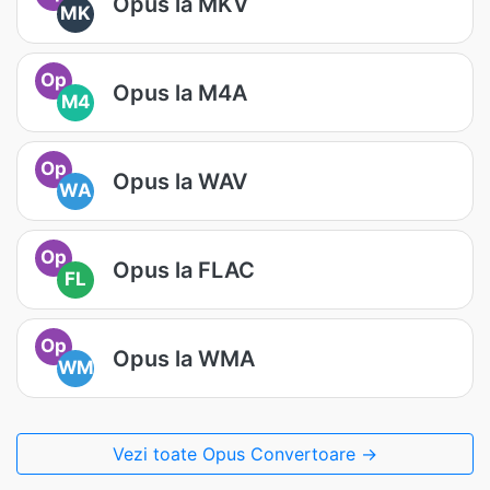
Opus la MKV
MK
Op
Opus la M4A
M4
Op
Opus la WAV
WA
Op
Opus la FLAC
FL
Op
Opus la WMA
WM
Vezi toate Opus Convertoare →