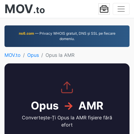
MOV
.to
ns6.com
— Privacy WHOIS gratuit, DNS și SSL pe fiecare
domeniu.
MOV.to
Opus
Opus la AMR
Opus
→
AMR
Convertește-Ți Opus la AMR fișiere fără
efort