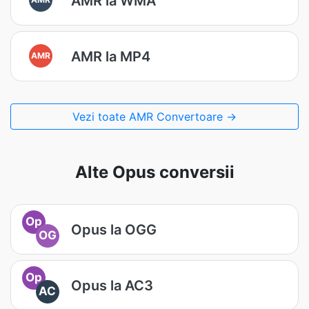
AMR la WMA
AMR la MP4
AMR
Vezi toate AMR Convertoare →
Alte Opus conversii
Op
Opus la OGG
OG
Op
Opus la AC3
AC