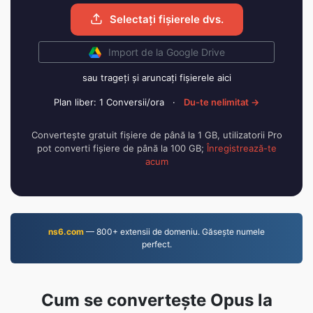
Selectați fișierele dvs.
Import de la Google Drive
sau trageți și aruncați fișierele aici
Plan liber: 1 Conversii/ora
·
Du-te nelimitat →
Convertește gratuit fișiere de până la 1 GB, utilizatorii Pro
pot converti fișiere de până la 100 GB;
Înregistrează-te
acum
ns6.com
— 800+ extensii de domeniu. Găsește numele
perfect.
Cum se convertește Opus la