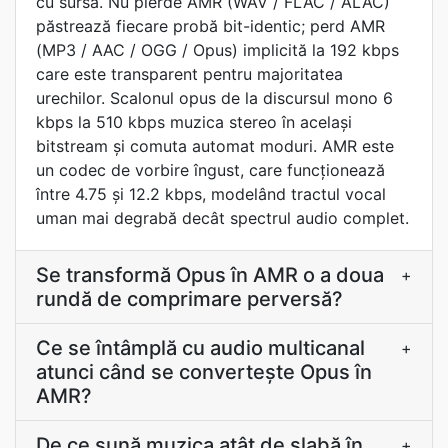
cu sursa. Nu pierde AMR (WAV / FLAC / ALAC)
păstrează fiecare probă bit-identic; perd AMR
(MP3 / AAC / OGG / Opus) implicită la 192 kbps
care este transparent pentru majoritatea
urechilor. Scalonul opus de la discursul mono 6
kbps la 510 kbps muzica stereo în același
bitstream și comuta automat moduri. AMR este
un codec de vorbire îngust, care funcționează
între 4.75 și 12.2 kbps, modelând tractul vocal
uman mai degrabă decât spectrul audio complet.
Se transformă Opus în AMR o a doua
+
rundă de comprimare perversă?
Ce se întâmplă cu audio multicanal
+
atunci când se convertește Opus în
AMR?
De ce sună muzica atât de slabă în
+