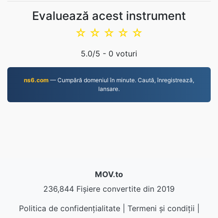
Evaluează acest instrument
☆
☆
☆
☆
☆
5.0
/5 -
0
voturi
ns6.com
— Cumpără domeniul în minute. Caută, înregistrează,
lansare.
MOV.to
236,844 Fișiere convertite din 2019
Politica de confidențialitate
|
Termeni și condiții
|