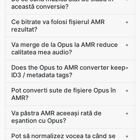
această conversie?
Ce bitrate va folosi fișierul AMR
+
rezultat?
Va merge de la Opus la AMR reduce
+
calitatea mea audio?
Does the Opus to AMR converter keep
+
ID3 / metadata tags?
Pot converti sute de fișiere Opus în
+
AMR?
Va păstra AMR aceeași rată de
+
eșantion cu Opus?
Pot să normalizez vocea ta când se
+