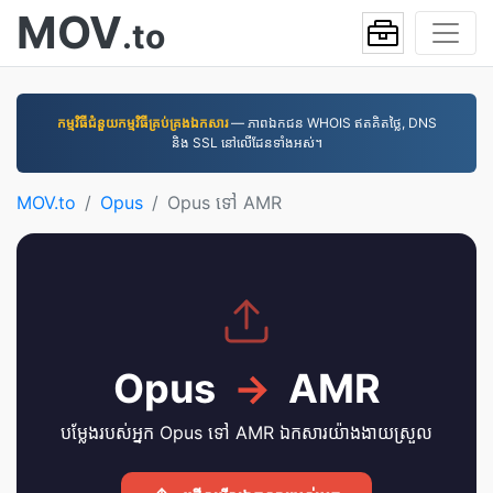
MOV
.to
កម្មវិធី​ជំនួយ​កម្មវិធី​គ្រប់គ្រង​ឯកសារ
— ភាពឯកជន WHOIS ឥតគិតថ្លៃ, DNS
និង SSL នៅលើដែនទាំងអស់។
MOV.to
Opus
Opus ទៅ AMR
Opus
→
AMR
បម្លែងរបស់អ្នក Opus ទៅ AMR ឯកសារយ៉ាងងាយស្រួល