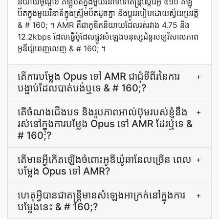
និយាយ​ម៉ូណូ​៦ គីឡូប៊ីត​ក្នុង​មួយ​វិនាទី​ទៅ​តន្ត្រី​ស្តេរ៉េអូ ៥១០ គីឡូ
ប៊ីត​ក្នុង​មួយ​វិនាទី​ក្នុង​ស្ទ្រីម​ប៊ីត​ដូចគ្នា និង​ប្ដូរ​របៀប​ដោយ​ស្វ័យ​ប្រវត្តិ
& # 160; ។ AMR គឺ​ជា​កូឌិក​និយាយ​ដែល​រត់​រវាង 4.75 និង
12.2kbps ដែល​ធ្វើ​ម៉ូដែល​ផ្លូវ​សំឡេង​មនុស្ស​ជំនួស​ឲ្យ​វិសាលភាព​
អូឌីយ៉ូ​ពេញលេញ & # 160; ។
តើ​ការ​បម្លែង Opus ទៅ AMR ជា​ជុំ​ទីពីរ​នៃ​ការ​
+
បង្ហាប់​ដែល​បាត់បង់​ឬ​ទេ & # 160;?
តើ​ចំណង​ជើង​បទ និង​រូបភាព​អាល់ប៊ុម​របស់​ខ្ញុំ​នឹង​
+
រស់​នៅ​ក្នុង​ការ​បម្លែង Opus ទៅ AMR ដែរឬទេ &
# 160;?
តើ​មាន​អ្វី​កើតឡើង​ចំពោះ​អូឌីយ៉ូ​ឆានែល​ច្រើន ពេល​
+
បម្លែង Opus ទៅ AMR?
ហេតុ​អ្វី​បាន​ជា​តន្ត្រី​មាន​សំឡេង​អាក្រក់​នៅ​ក្នុង​ការ​
+
បម្លែង​នេះ & # 160;?