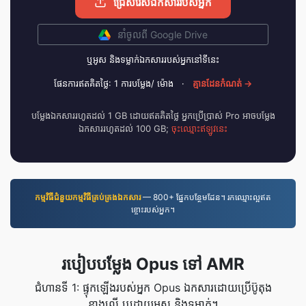
ជ្រើសរើសឯកសាររបស់អ្នក
នាំចូល​ពី Google Drive
ឬ​អូស និង​ទម្លាក់​ឯកសារ​របស់​អ្នក​នៅ​ទីនេះ
ផែនការ​ឥត​គិត​ថ្លៃ: 1 ការ​បម្លែង/ ម៉ោង
·
គ្មាន​ដែន​កំណត់ →
បម្លែងឯកសាររហូតដល់ 1 GB ដោយឥតគិតថ្លៃ អ្នកប្រើប្រាស់ Pro អាចបម្លែង
ឯកសាររហូតដល់ 100 GB;
ចុះឈ្មោះឥឡូវនេះ
កម្មវិធី​ជំនួយ​កម្មវិធី​គ្រប់គ្រង​ឯកសារ
— 800+ ផ្នែកបន្ថែមដែន។ រកឈ្មោះល្អឥត
ខ្ចោះរបស់អ្នក។
របៀបបម្លែង Opus ទៅ AMR
ជំហានទី 1: ផ្ទុកឡើងរបស់អ្នក Opus ឯកសារដោយប្រើប៊ូតុង
ខាងលើ ឬដោយអូស និងទម្លាក់។