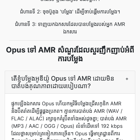
ជំហានទី 2: ចុចប៊ូតុង 'បម្លែង' ដើម្បីចាប់ផ្តើមការបម្លែង។
ជំហានទី 3: ទាញយកឯកសារដែលបានបម្លែងរបស់អ្នក AMR
ឯកសារ
Opus ទៅ AMR សំណួរដែលសួរញឹកញាប់អំពី
ការបម្លែង
តើ​ខ្ញុំ​បម្លែង​អូឌីយ៉ូ Opus ទៅ AMR ដោយ​មិន​
+
បាត់បង់​គុណភាព​ដោយ​របៀប​ណា?
ផ្ទុកឡើងឯកសារ Opus ហើយកម្មវិធីបម្លែងជ្រើសកូឌិក AMR
និងប៊ីតរ៉ាតដើម្បីផ្គូផ្គងប្រភព។ គ្មានការបាត់បង់ AMR (WAV /
FLAC / ALAC) រក្សាទុកគំរូប៊ីតទាំងអស់ដូចគ្នា; បាត់បង់ AMR
(MP3 / AAC / OGG / Opus) លំនាំដើមទៅ 192 kbps
ដែលថ្លាសម្រាប់ត្រចៀកភាគច្រើន។ Opus ធ្វើ​មាត្រដ្ឋាន​ពី​ការ​