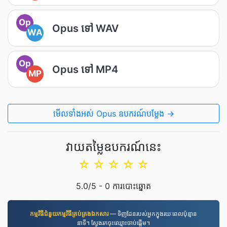
Op
Opus ទៅ WAV
WA
Op
Opus ទៅ MP4
MP
មើលទាំងអស់ Opus ឧបករណ៍បម្លែង →
វាយតម្លៃឧបករណ៍នេះ
☆
☆
☆
☆
☆
5.0
/5 -
0
ការបោះឆ្នោត
កម្មវិធី​ជំនួយ​កម្មវិធី​គ្រប់គ្រង​ឯកសារ
— ទិញដែនរបស់អ្នកក្នុងរយៈពេលប៉ុន្មាន
នាទី។ ស្វែងរកចុះឈ្មោះចាប់ផ្តើម។