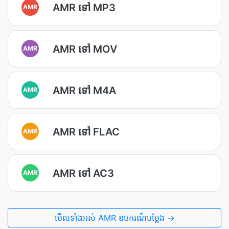
AMR ទៅ MP3
AMR
AMR ទៅ MOV
AMR
AMR ទៅ M4A
AMR
AMR ទៅ FLAC
AMR
AMR ទៅ AC3
AMR
មើលទាំងអស់ AMR ឧបករណ៍បម្លែង →