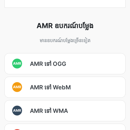
AMR ឧបករណ៍បម្លែង
មានឧបករណ៍បម្លែងច្រើនទៀត
AMR ទៅ OGG
AMR
AMR ទៅ WebM
AMR
AMR ទៅ WMA
AMR