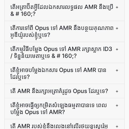
តើ​អត្រាប៊ីត​អ្វី​ដែល​ឯកសារ​លទ្ធផល AMR នឹង​ប្រើ
+
& # 160;?
តើ​ការ​ទៅ​ពី Opus ទៅ AMR នឹង​បន្ថយ​គុណភាព​
+
អូឌីយ៉ូ​របស់​ខ្ញុំ​ឬ​ទេ?
តើ​កម្មវិធី​បម្លែង Opus ទៅ AMR រក្សា​ស្លាក ID3
+
/ ទិន្នន័យ​មេតា​ឬ​ទេ & # 160;?
តើ​ខ្ញុំ​អាច​បម្លែង​ឯកសារ Opus ទៅ AMR បាន​
+
ដែរឬទេ?
តើ AMR នឹង​រក្សា​អត្រា​គំរូ​ដូច Opus ដែរឬទេ?
+
តើ​ខ្ញុំ​អាច​ធ្វើ​ឲ្យ​កម្រិត​សំឡេង​ធម្មតា​បាន​ទេ ពេល​
+
បម្លែង Opus ទៅ AMR?
តើ AMR របស់ខ្ញុំនឹងលេងនៅលើរថយន្តស្តេរ៉េអូ
+