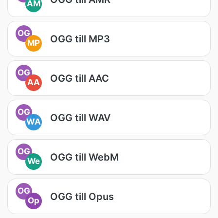
AM
OG
OGG till MP3
MP
OG
OGG till AAC
AA
OG
OGG till WAV
WA
OG
OGG till WebM
We
OG
OGG till Opus
Op