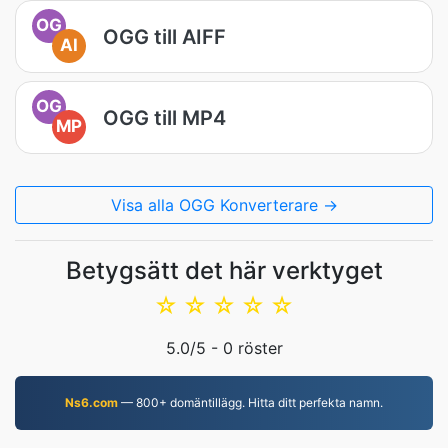
OG
OGG till AIFF
AI
OG
OGG till MP4
MP
Visa alla OGG Konverterare →
Betygsätt det här verktyget
☆
☆
☆
☆
☆
5.0
/5 -
0
röster
Ns6.com
— 800+ domäntillägg. Hitta ditt perfekta namn.