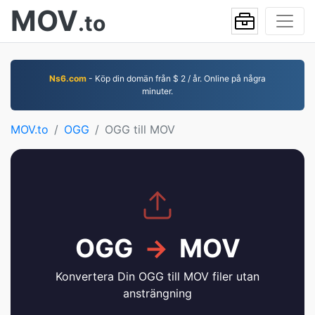
MOV
.to
Ns6.com
- Köp din domän från $ 2 / år. Online på några
minuter.
MOV.to
OGG
OGG till MOV
OGG
→
MOV
Konvertera Din OGG till MOV filer utan
ansträngning