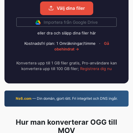
Välj dina filer
Importera från Google Drive
eller dra och släpp dina filer här
Kostnadsfri plan: 1 Omräkningar/timme
·
Gå
obehindrat →
Konvertera upp till 1 GB filer gratis, Pro-användare kan
konvertera upp till 100 GB filer;
Registrera dig nu
Ns6.com
— Din domän, gjort rätt. Fri integritet och DNS ingår.
Hur man konverterar OGG till
MOV