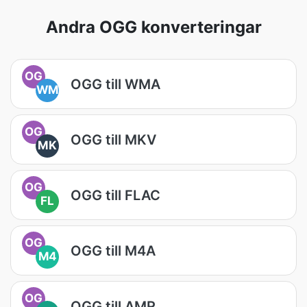
Andra OGG konverteringar
OG
OGG till WMA
WM
OG
OGG till MKV
MK
OG
OGG till FLAC
FL
OG
OGG till M4A
M4
OG
OGG till AMR