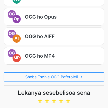
OG
OGG ho Opus
Op
OG
OGG ho AIFF
AI
OG
OGG ho MP4
MP
Sheba Tsohle OGG Bafetoleli →
Lekanya sesebelisoa sena
☆
☆
☆
☆
☆