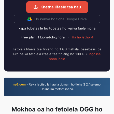
Khetha lifaele tsa hau
Ho kenya ho tloha Google Drive
kapa tobetsa le ho tobetsa ho kenya faele mona
Free plan: 1 Liphetoho/hora
·
Ha ho letho →
Fetolela lifaele tse fihlang ho 1 GB mahala, basebelisi ba
Pro ba ka fetolela lifaele tse fihlang ho 100 GB;
Ingolise
hona joale
ns6.com
- Reka lebitso la hau la domain ho tloha $ 2 / selemo.
Online ka metsotsoana.
Mokhoa oa ho fetolela OGG ho