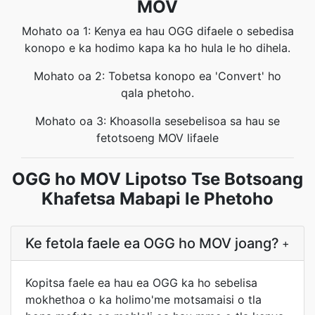
MOV
Mohato oa 1: Kenya ea hau OGG difaele o sebedisa
konopo e ka hodimo kapa ka ho hula le ho dihela.
Mohato oa 2: Tobetsa konopo ea 'Convert' ho
qala phetoho.
Mohato oa 3: Khoasolla sesebelisoa sa hau se
fetotsoeng MOV lifaele
OGG ho MOV Lipotso Tse Botsoang
Khafetsa Mabapi le Phetoho
Ke fetola faele ea OGG ho MOV joang?
+
Kopitsa faele ea hau ea OGG ka ho sebelisa
mokhethoa o ka holimo'me motsamaisi o tla