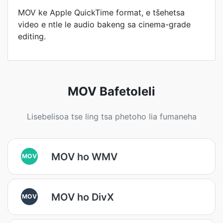
MOV ke Apple QuickTime format, e tšehetsa
video e ntle le audio bakeng sa cinema-grade
editing.
MOV Bafetoleli
Lisebelisoa tse ling tsa phetoho lia fumaneha
MOV ho WMV
MOV
MOV ho DivX
MOV