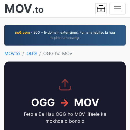
MOV
.to
ns6.com
- 800 + li-domain extensions. Fumana lebitso la hau
le phethahetseng.
MOV.to
OGG
OGG ho MOV
OGG
→
MOV
Fetola Ea Hau OGG ho MOV lifaele ka
mokhoa o bonolo