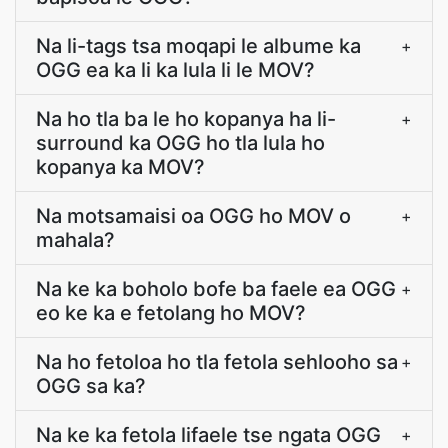
Na li-tags tsa moqapi le albume ka
+
OGG ea ka li ka lula li le MOV?
Na ho tla ba le ho kopanya ha li-
+
surround ka OGG ho tla lula ho
kopanya ka MOV?
Na motsamaisi oa OGG ho MOV o
+
mahala?
Na ke ka boholo bofe ba faele ea OGG
+
eo ke ka e fetolang ho MOV?
Na ho fetoloa ho tla fetola sehlooho sa
+
OGG sa ka?
Na ke ka fetola lifaele tse ngata OGG
+