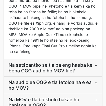
bona mofuta oa mohloli oa hau mme o tla kenya
OGG → MOV pipeline. Phetoho e tla kenya ka ho
toba ha ho fetoha ho felile; ha ho hlokahale
ak'haonte bakeng sa ho fetoha ha ho le mong.
OGG ke file ea Xiph.Org, e nang le Vorbis audio, e
thehiloe ka 2000 e le mofuta o sa pheleng oa
MP3. MOV ke Apple QuickTime sekoahelo, e
romelloa ka 1991 le ho ntse ho le lebokoseng
iPhone, iPad kapa Final Cut Pro timeline ngola ka
ho sa feleng.
Na setšoantšo se tla ba eng haeba ke
+
beha OGG audio ho MOV file?
Na audio ea OGG e tla fetoloa ha e ea
+
ho MOV?
Na MOV e tla ba kholo hakae ho
+
bapisoa le OGG?