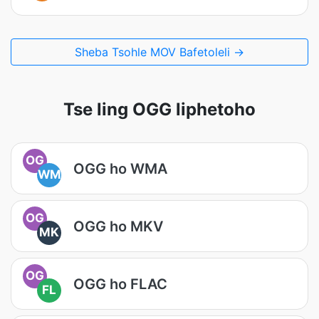
Sheba Tsohle MOV Bafetoleli →
Tse ling OGG liphetoho
OG
OGG ho WMA
WM
OG
OGG ho MKV
MK
OG
OGG ho FLAC
FL