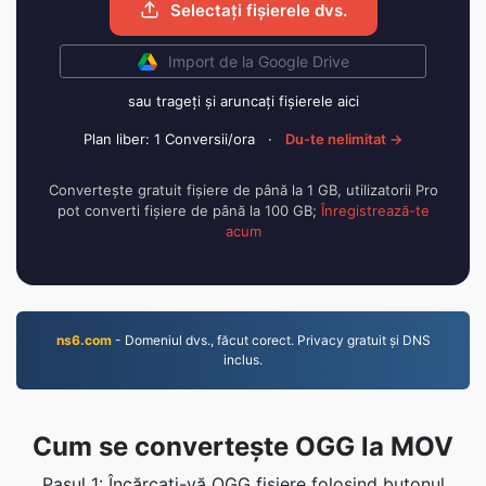
Selectați fișierele dvs.
Import de la Google Drive
sau trageți și aruncați fișierele aici
Plan liber: 1 Conversii/ora
·
Du-te nelimitat →
Convertește gratuit fișiere de până la 1 GB, utilizatorii Pro
pot converti fișiere de până la 100 GB;
Înregistrează-te
acum
ns6.com
- Domeniul dvs., făcut corect. Privacy gratuit și DNS
inclus.
Cum se convertește OGG la MOV
Pasul 1: Încărcați-vă OGG fișiere folosind butonul