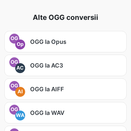
Alte OGG conversii
OG
OGG la Opus
Op
OG
OGG la AC3
AC
OG
OGG la AIFF
AI
OG
OGG la WAV
WA