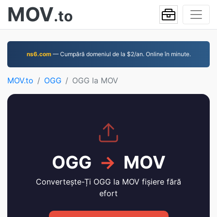
MOV
.to
ns6.com
— Cumpără domeniul de la $2/an. Online în minute.
MOV.to
OGG
OGG la MOV
OGG
→
MOV
Convertește-Ți OGG la MOV fișiere fără
efort