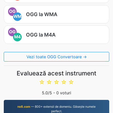
OG
OGG la WMA
WM
OG
OGG la M4A
M4
Vezi toate OGG Convertoare →
Evaluează acest instrument
☆
☆
☆
☆
☆
5.0
/5 -
0
voturi
ns6.com
— 800+ extensii de domeniu. Găsește numele
perfect.