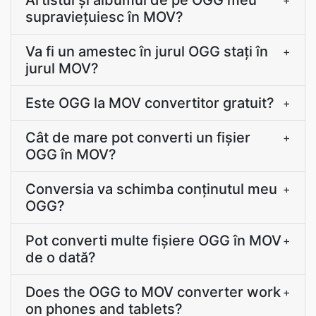
Artistul şi albumul de pe OGG meu
+
supravieţuiesc în MOV?
Va fi un amestec în jurul OGG stați în
+
jurul MOV?
Este OGG la MOV convertitor gratuit?
+
Cât de mare pot converti un fișier
+
OGG în MOV?
Conversia va schimba conținutul meu
+
OGG?
Pot converti multe fișiere OGG în MOV
+
de o dată?
Does the OGG to MOV converter work
+
on phones and tablets?