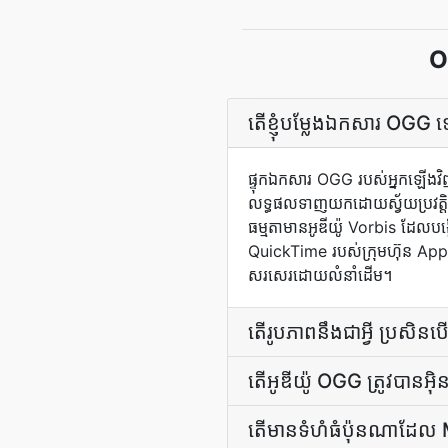
O
តើ​ខ្ញុំ​បម្លែង​ឯកសារ 
ផ្ទុក​ឯកសារ OGG របស់អ្នក​ឡើង​វិ
លទ្ធផល​ទាញយក​ដោយ​ស្វ័យប្រវត្តិ​នៅ
ធម្មតា​មាន​អូឌីយ៉ូ Vorbis ដែល​បង
QuickTime របស់ក្រុមហ៊ុន Apple
សរសេរដោយលំនាំដើម។
តើ​រូបភាព​នឹង​ជា​អ្វី ប្រសិន
តើ​អូឌីយ៉ូ OGG ត្រូវ​បាន​អ៊
តើ​មាន​ទំហំ​ធំ​ប៉ុនណា​ដ