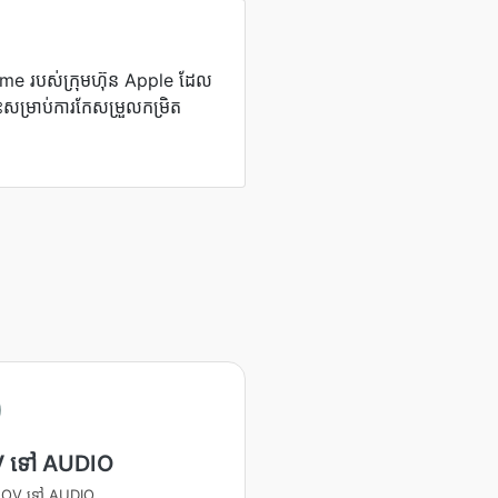
ime របស់​ក្រុមហ៊ុន Apple ដែល​
្ចោះ​សម្រាប់​ការ​កែសម្រួល​កម្រិត​
 ទៅ AUDIO
 MOV ទៅ AUDIO