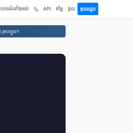
ឧបករណ៍ទាំងអស់
API
តម្លៃ
ចូល
ចុះឈ្មោះ
 រួមបញ្ចូល។