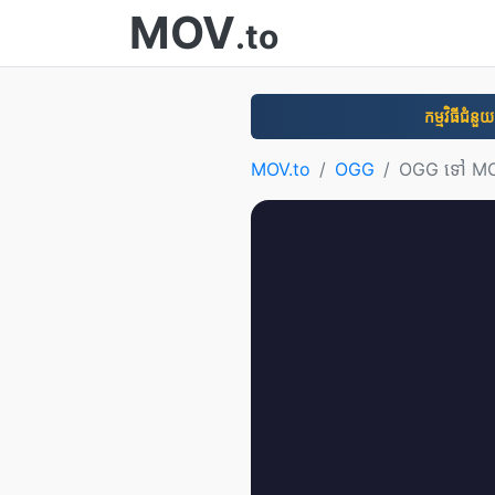
MOV
.to
កម្មវិធី​ជំនួយ
MOV.to
OGG
OGG ទៅ M