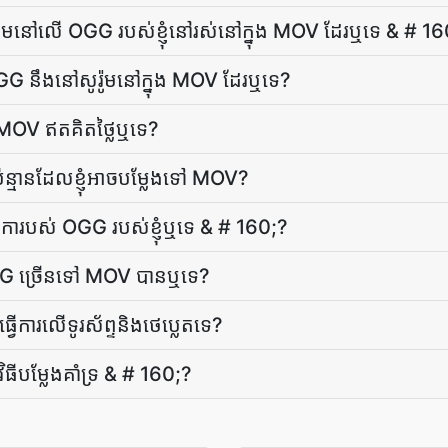
ប៊ុម​នៅ​លើ OGG របស់​ខ្ញុំ​នៅ​រស់​នៅ​ក្នុង MOV ដែរឬទេ & # 1
 OGG នឹង​នៅ​សូរ៉ូម​នៅ​ក្នុង MOV ដែរឬទេ?
ៅ MOV ឥតគិតថ្លៃ​ឬទេ?
ន្មានដែលខ្ញុំអាចបម្លែងទៅ MOV?
រ​មាតិកា​របស់ OGG របស់​ខ្ញុំ​ឬទេ & # 160;?
 OGG ច្រើន​ទៅ MOV បាន​ឬ​ទេ?
ើការលើទូរស័ព្ទនិងថេប្លេតទេ?
វិធី​បម្លែង​គាំទ្រ & # 160;?