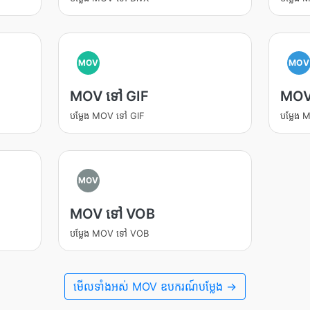
MOV
MOV
MOV ទៅ GIF
MOV
បម្លែង MOV ទៅ GIF
បម្លែង
MOV
MOV ទៅ VOB
បម្លែង MOV ទៅ VOB
មើលទាំងអស់ MOV ឧបករណ៍បម្លែង →