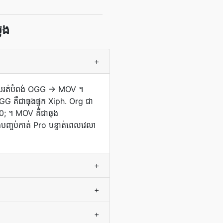
ែង
+
ព ហើយ​រត់​បំពង់ OGG → MOV ។
GG គឺ​ជា​ធុង​ផ្ទុក Xiph. Org ជា​
 160; ។ MOV គឺជាធុង
ញ្ចប់កាត់ Pro បន្ទាត់ពេលវេលា
+
+
+