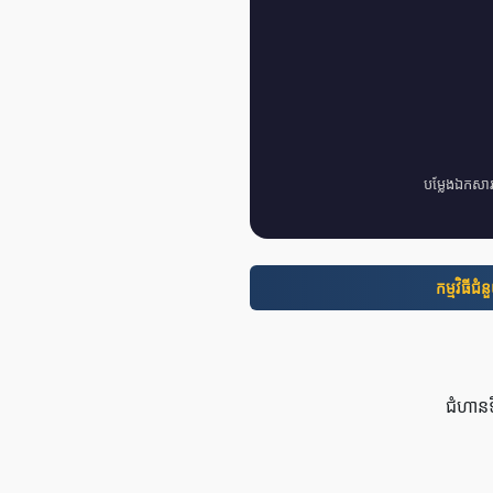
បម្លែងឯកសា
កម្មវិធី​ជំ
ជំហានទ