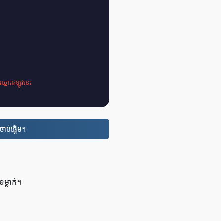
ឈ្មោះឥឡូវនេះ
ចាប់ផ្តើម។
ម្លាក់។