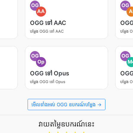
OG
OG
AA
A
OGG ទៅ AAC
OGG
បម្លែង OGG ទៅ AAC
បម្លែង
OG
OG
Op
M
OGG ទៅ Opus
OGG
បម្លែង OGG ទៅ Opus
បម្លែង
មើលទាំងអស់ OGG ឧបករណ៍បម្លែង →
វាយតម្លៃឧបករណ៍នេះ