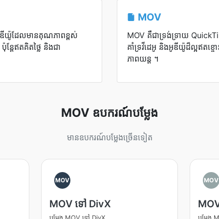
MOV
អូឌីយ៉ូដែលមានគុណភាពខ្ពស់
MOV គឺ​ជា​ទ្រង់ទ្រាយ QuickT
្តែឥតគិតថ្លៃ និងជា
គាំទ្រ​វីដេអូ និង​អូឌីយ៉ូ​ដ៏​ល្អ​ឥតខ
ភាពយន្ត ។
MOV ឧបករណ៍បម្លែង
មានឧបករណ៍បម្លែងច្រើនទៀត
MOV
MOV
MOV ទៅ DivX
MOV
បម្លែង MOV ទៅ DivX
បម្លែង