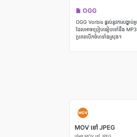
OGG
OGG Vorbis ផ្តល់នូវការបង្ហាប់
ដែលអាចប្រៀបធៀបទៅនឹង MP3 ប៉ុន
ប្រភពបើកចំហទាំងស្រុង។
MOV
MOV ទៅ JPEG
បម្លែង MOV ទៅ JPEG