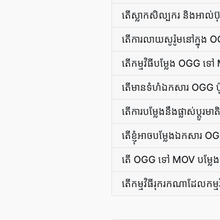
តើ​ស្លាក​សិល្បករ និង​អាល់
តើ​ការ​លាយ​សូរ៉ូម​នៅ​ក្នុង
តើ​កម្មវិធី​បម្លែង OGG ទ
តើមានទំហំឯកសារ OGG ប៉ុ
តើ​ការ​បម្លែង​នឹង​ផ្លាស់ប្ដូ
តើ​ខ្ញុំ​អាច​បម្លែង​ឯកសារ
តើ OGG ទៅ MOV បម្លែងធ្វ
តើ​កម្មវិធី​រុករក​ណា​ដែល​កម្ម