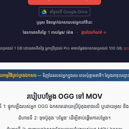
នាំចូល​ពី Google Drive
ឬ​អូស និង​ទម្លាក់​ឯកសារ​របស់​អ្នក​នៅ​ទីនេះ
ផែនការ​ឥត​គិត​ថ្លៃ: 1 ការ​បម្លែង/ ម៉ោង
·
គ្មាន​ដែន​កំណត់ →
ររហូតដល់ 1 GB ដោយឥតគិតថ្លៃ អ្នកប្រើប្រាស់ Pro អាចបម្លែងឯកសាររហូតដល់ 100 GB;
ចុះ
នួយ​កម្មវិធី​គ្រប់គ្រង​ឯកសារ
— ទិញដែនរបស់អ្នកក្នុងរយៈពេលប៉ុន្មាននាទី។ ស្វែងរកចុះឈ្មោះ
របៀបបម្លែង OGG ទៅ MOV
ី 1: ផ្ទុកឡើងរបស់អ្នក OGG ឯកសារដោយប្រើប៊ូតុងខាងលើ ឬដោយអូស និងទ
ជំហានទី 2: ចុចប៊ូតុង 'បម្លែង' ដើម្បីចាប់ផ្តើមការបម្លែង។