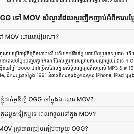
ជំហានទី 3: ទាញយកឯកសារដែលបានបម្លែងរបស់អ្នក MOV ឯកសារ
GG ទៅ MOV សំណួរដែលសួរញឹកញាប់អំពីការបម្ល
OGG ទៅ MOV ដោយ​របៀប​ណា?
ញ​ដោយ​ប្រើ​កម្មវិធី​ជ្រើស​ខាង​លើ ហើយ​កម្មវិធី​បម្លែង​រកឃើញ​ប្រភេទ​ប្រភ
ពេល​បម្លែង​បញ្ចប់​គ្មាន​គណនី​ដែល​ត្រូវការ​សម្រាប់​ការ​បម្លែង​មួយ​ដង​ទេ ។ O
្កើត​នៅ​ឆ្នាំ ២០០០ ជា​ជម្រើស​ដែល​គ្មាន​សិទ្ធិ​បញ្ចេញ​មតិ​សម្រាប់ MP3 & #
, ដឹកជញ្ជូននៅក្នុង 1991 និងនៅតែជាទ្រង់ទ្រាយមួយ iPhone, iPad ឬចុងប
​បើ​ខ្ញុំ​ដាក់​អូឌីយ៉ូ OGG ទៅ​ក្នុង​ឯកសារ MOV?
ិនកូដ​ម្ដង​ទៀត​ឬ​ទេ ពេល​វា​ចូល​ទៅ​ក្នុង MOV?
ែល MOV ត្រូវ​បាន​ប្រៀបធៀប​ជាមួយ OGG?