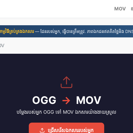
MOV
​កម្មវិធី​គ្រប់គ្រង​ឯកសារ
— ដែនរបស់អ្នក, ធ្វើបានត្រឹមត្រូវ. ភាពឯកជនឥតគិតថ្លៃនិង DNS
OV
OGG
→
MOV
បម្លែងរបស់អ្នក OGG ទៅ MOV ឯកសារយ៉ាងងាយស្រួល
ជ្រើសរើសឯកសាររបស់អ្នក