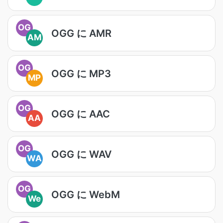
OG
OGG に AMR
AM
OG
OGG に MP3
MP
OG
OGG に AAC
AA
OG
OGG に WAV
WA
OG
OGG に WebM
We