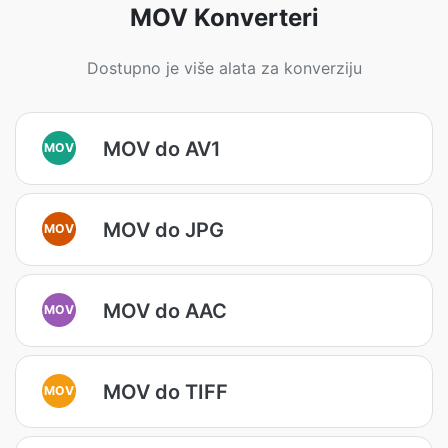
MOV Konverteri
Dostupno je više alata za konverziju
MOV do AV1
MOV
MOV do JPG
MOV
MOV do AAC
MOV
MOV do TIFF
MOV