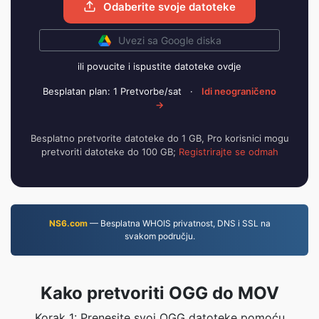
Odaberite svoje datoteke
Uvezi sa Google diska
ili povucite i ispustite datoteke ovdje
Besplatan plan: 1 Pretvorbe/sat
·
Idi neograničeno
→
Besplatno pretvorite datoteke do 1 GB, Pro korisnici mogu
pretvoriti datoteke do 100 GB;
Registrirajte se odmah
NS6.com
— Besplatna WHOIS privatnost, DNS i SSL na
svakom području.
Kako pretvoriti OGG do MOV
Korak 1: Prenesite svoj OGG datoteke pomoću