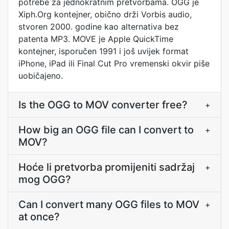
potrebe za jednokratnim pretvorbama. OGG je
Xiph.Org kontejner, obično drži Vorbis audio,
stvoren 2000. godine kao alternativa bez
patenta MP3. MOVE je Apple QuickTime
kontejner, isporučen 1991 i još uvijek format
iPhone, iPad ili Final Cut Pro vremenski okvir piše
uobičajeno.
Is the OGG to MOV converter free?
+
How big an OGG file can I convert to
+
MOV?
Hoće li pretvorba promijeniti sadržaj
+
mog OGG?
Can I convert many OGG files to MOV
+
at once?