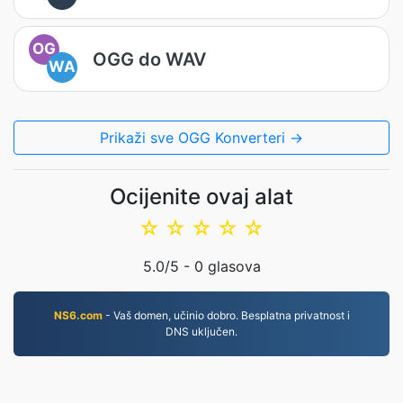
OG
OGG do WAV
WA
Prikaži sve OGG Konverteri →
Ocijenite ovaj alat
☆
☆
☆
☆
☆
5.0
/5 -
0
glasova
NS6.com
- Vaš domen, učinio dobro. Besplatna privatnost i
DNS uključen.