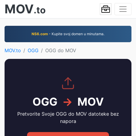
MOV
.to
NS6.com
- Kupite svoj domen u minutama.
MOV.to
OGG
OGG do MOV
OGG
→
MOV
Pretvorite Svoje OGG do MOV datoteke bez
napora