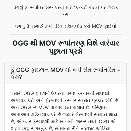
પગલું 2: રૂપાંતર શરૂ કરવા માટે 'કન્વર્ટ' બટન પર ક્લિક
કરો.
પગલું 3: તમારું રૂપાંતરિત ડાઉનલોડ કરો MOV ફાઈલો
OGG થી MOV રૂપાંતરણ વિશે વારંવાર
પૂછાતા પ્રશ્નો
હું OGG ફાઇલને MOV માં કેવી રીતે રૂપાંતરિત
+
કરું?
તમારી OGG ફાઇલને ઉપરના પસંદ કરનારની મદદથી
અપલોડ કરો અને ફેરબદલી કરનાર સ્ત્રોત પ્રકાર શોધે છે
અને OGG → MOV પાઇપલાઇન ચલાવે છે. પરિણામ
આપોઆપ ડાઉનલોડ કરે છે જ્યારે ફેરબદલી સમાપ્ત થાય
છે; એકવાર ફેરબદલી માટે ખાતાની જરૂર નથી. OGG એ
Xiph.Org સંગ્રહક છે, સામાન્ય રીતે Vorbis ઓડિયો