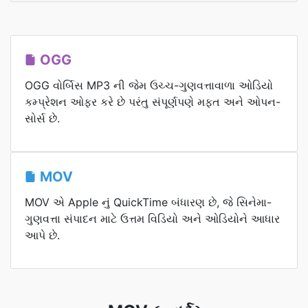
OGG
OGG વોર્બિસ MP3 ની જેમ ઉચ્ચ-ગુણવત્તાવાળા ઓડિયો
કમ્પ્રેશન ઓફર કરે છે પરંતુ સંપૂર્ણપણે મફત અને ઓપન-
સોર્સ છે.
MOV
MOV એ Apple નું QuickTime બંધારણ છે, જે સિનેમા-
ગુણવત્તા સંપાદન માટે ઉત્તમ વિડિયો અને ઓડિયોને આધાર
આપે છે.