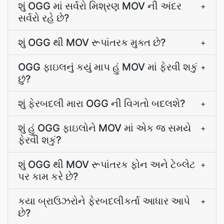
શું OGG માં સર્વરો મિશ્રણ MOV ની અંદર
+
સર્વરો રહે છે?
શું OGG થી MOV રૂપાંતરક મુક્ત છે?
+
OGG ફાઇલનું કયું માપ હું MOV માં ફેરવી શકું
+
છું?
શું ફેરબદલી મારા OGG ની વિગતો બદલશે?
+
શું હું OGG ફાઇલોને MOV માં એક જ સમયે
+
ફેરવી શકું?
શું OGG થી MOV રૂપાંતરક ફોન અને ટેબ્લેટ
+
પર કામ કરે છે?
કયા બ્રાઉઝરોને ફેરબદલીકર્તા આધાર આપે
+
છે?