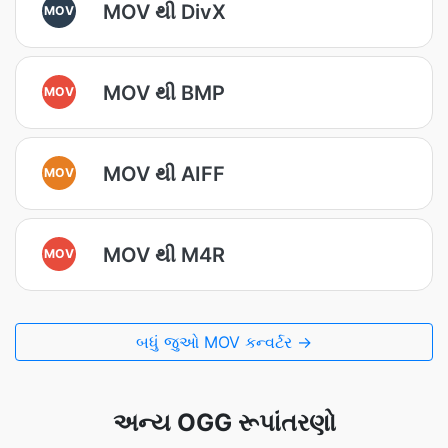
MOV થી DivX
MOV
MOV થી BMP
MOV
MOV થી AIFF
MOV
MOV થી M4R
MOV
બધું જુઓ MOV કન્વર્ટર →
અન્ય OGG રૂપાંતરણો