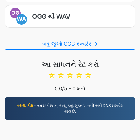
OG
OGG થી WAV
WA
બધું જુઓ OGG કન્વર્ટર →
આ સાધનને રેટ કરો
☆
☆
☆
☆
☆
5.0
/5 -
0
મતો
નસ6. કોમ
- તમારું ડોમેઇન, સાચું કર્યું. મુક્ત ખાનગી અને DNS સમાવેશ
થાય છે.