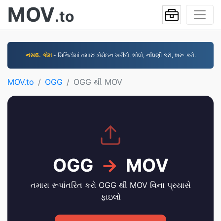
MOV
.to
નસ6. કોમ
- મિનિટોમાં તમારું ડોમેઇન ખરીદો. શોધો, નોંધણી કરો, શરૂ કરો.
MOV.to
OGG
OGG થી MOV
OGG
→
MOV
તમારા રૂપાંતરિત કરો OGG થી MOV વિના પ્રયાસે
ફાઇલો