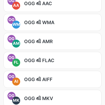
OG
OGG થી AAC
AA
OG
OGG થી WMA
WM
OG
OGG થી AMR
AM
OG
OGG થી FLAC
FL
OG
OGG થી AIFF
AI
OG
OGG થી MKV
MK