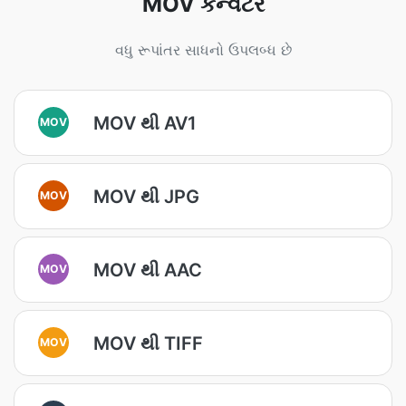
MOV કન્વર્ટર
વધુ રૂપાંતર સાધનો ઉપલબ્ધ છે
MOV થી AV1
MOV
MOV થી JPG
MOV
MOV થી AAC
MOV
MOV થી TIFF
MOV