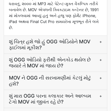
ધરાવતું, ૨૦૦૦ માં MP3 માટે પેટેન્ટ-મુક્ત વૈકલ્પિક તરીકે
બનાવેલ છે. MOV એપલની ક્વિકટાઇમ કન્ટેનર છે, 1991
માં મોકલવામાં આવ્યું હતું અને હજુ પણ ફોર્મેટ iPhone,
iPad અથવા Final Cut Pro સમયરેખા મૂળભૂત રીતે લખે
છે.
શું ચિત્ર હશે જો હું OGG ઓડિયોને MOV
+
ફાઈલમાં મૂકીશ?
શું OGG ઓડિયો ફરીથી એનકોડ થયેલ છે
+
જ્યારે તે MOV માં જાય છે?
MOV ને OGG ની સરખામણીમાં કેટલું મોટું
+
હશે?
શું મારા OGG પરના કલાકાર અને આલ્બમ
+
ટેગો MOV માં જીવંત રહે છે?