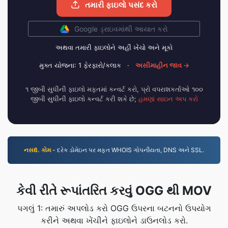
તમારી ફાઇલો પસંદ કરો
Google ડ્રાઇવમાંથી આયાત કરો
અથવા તમારી ફાઇલોને અહીં ખેંચો અને મૂકો
મુક્ત યોજના: 1 ફેરફારો/કલાક
·
અસીમાહીન જાવ →
૧ જીબી સુધીની ફાઇલો મફતમાં કન્વર્ટ કરો, પ્રો વપરાશકર્તાઓ ૧૦૦
જીબી સુધીની ફાઇલો કન્વર્ટ કરી શકે છે;
હમણાં સાઇન અપ કરો
નસ6. કોમ
- દરેક ડોમેઇન પર મફત WHOIS ગોપનીયતા, DNS અને SSL.
કેવી રીતે રૂપાંતરિત કરવું OGG થી MOV
પગલું 1: તમારું અપલોડ કરો OGG ઉપરના બટનનો ઉપયોગ
કરીને અથવા ખેંચીને ફાઇલોને ડાઉનલોડ કરો.