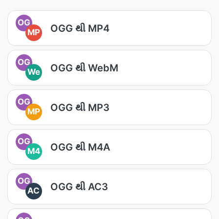
OG
OGG થી MP4
MP
OG
OGG થી WebM
We
OG
OGG થી MP3
MP
OG
OGG થી M4A
M4
OG
OGG થી AC3
AC