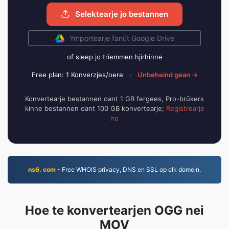
Selektearje jo bestannen
Ymportearje fanút Google Drive
of sleep jo triemmen hjirhinne
Free plan: 1 Konverzjes/oere
·
Unbeheind gean →
Konvertearje bestannen oant 1 GB fergees, Pro-brûkers
kinne bestannen oant 100 GB konvertearje;
Registrearje
no
ns6. com
- Free WHOIS privacy, DNS en SSL op elk domein.
Hoe te konvertearjen OGG nei
MOV