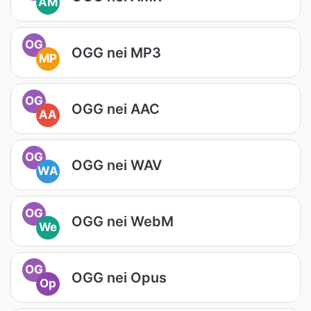
AM
OG
OGG nei MP3
MP
OG
OGG nei AAC
AA
OG
OGG nei WAV
WA
OG
OGG nei WebM
We
OG
OGG nei Opus
Op