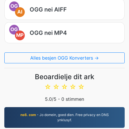
OG
OGG nei AIFF
AI
OG
OGG nei MP4
MP
Alles besjen OGG Konverters →
Beoardielje dit ark
☆
☆
☆
☆
☆
5.0
/5 -
0
stimmen
ns6. com
- Jo domein, goed dien. Free privacy en DNS
ynklusyf.