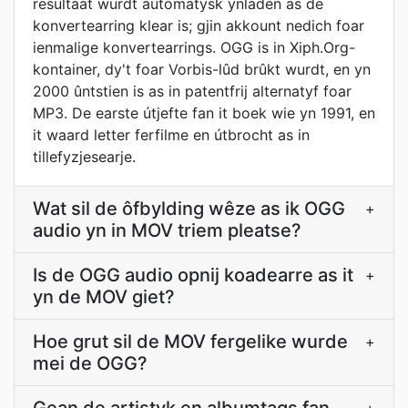
resultaat wurdt automatysk ynladen as de
konvertearring klear is; gjin akkount nedich foar
ienmalige konvertearrings. OGG is in Xiph.Org-
kontainer, dy't foar Vorbis-lûd brûkt wurdt, en yn
2000 ûntstien is as in patentfrij alternatyf foar
MP3. De earste útjefte fan it boek wie yn 1991, en
it waard letter ferfilme en útbrocht as in
tillefyzjesearje.
Wat sil de ôfbylding wêze as ik OGG
+
audio yn in MOV triem pleatse?
Is de OGG audio opnij koadearre as it
+
yn de MOV giet?
Hoe grut sil de MOV fergelike wurde
+
mei de OGG?