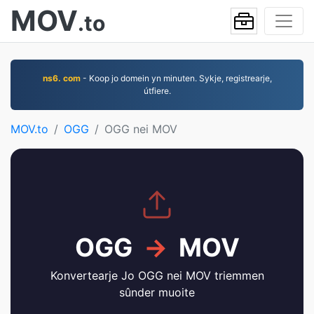
MOV
.to
ns6. com
- Koop jo domein yn minuten. Sykje, registrearje,
útfiere.
MOV.to
OGG
OGG nei MOV
OGG
→
MOV
Konvertearje Jo OGG nei MOV triemmen
sûnder muoite