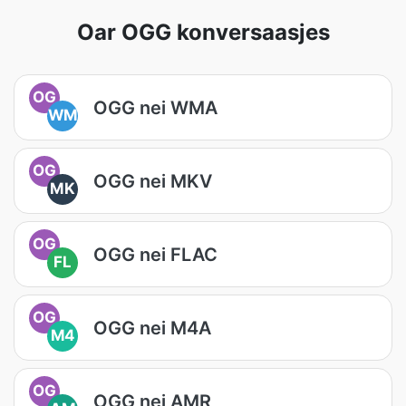
Oar OGG konversaasjes
OG
OGG nei WMA
WM
OG
OGG nei MKV
MK
OG
OGG nei FLAC
FL
OG
OGG nei M4A
M4
OG
OGG nei AMR