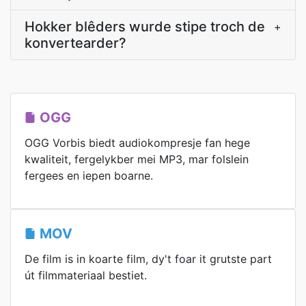
Hokker blêders wurde stipe troch de
+
konvertearder?
OGG
OGG Vorbis biedt audiokompresje fan hege
kwaliteit, fergelykber mei MP3, mar folslein
fergees en iepen boarne.
MOV
De film is in koarte film, dy't foar it grutste part
út filmmateriaal bestiet.