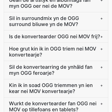
Gean de artistyk en albumtags fan
+
myn OGG oer nei de MOV?
Sil in surroundmix yn de OGG
+
surround bliuwe yn de MOV?
Is de konvertearder OGG nei MOV frij?
+
Hoe grut kin ik in OGG triem nei MOV
+
konvertearje?
Sil de konvertearring de ynhâld fan
+
myn OGG feroarje?
Kin ik in soad OGG triemmen yn ien
+
kear nei MOV konvertearje?
Wurkt de konvertearder fan OGG nei
+
MOV op tillefoans en tablets?