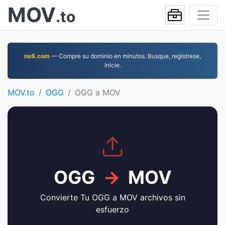
MOV
.to
ns6.com
— Compre su dominio en minutos. Busque, regístrese,
inicie.
MOV.to
OGG
OGG a MOV
OGG
→
MOV
Convierte Tu OGG a MOV archivos sin
esfuerzo