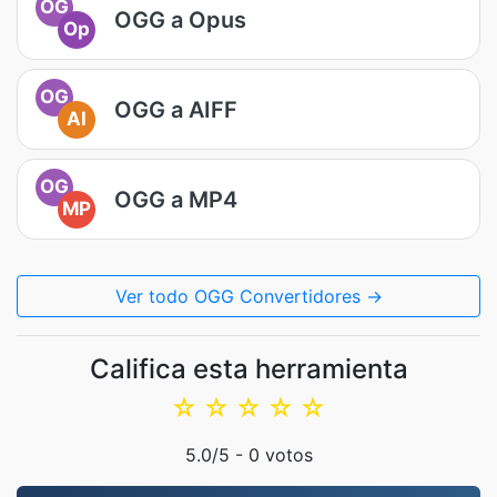
OG
OGG a Opus
Op
OG
OGG a AIFF
AI
OG
OGG a MP4
MP
Ver todo OGG Convertidores →
Califica esta herramienta
☆
☆
☆
☆
☆
5.0
/5 -
0
votos