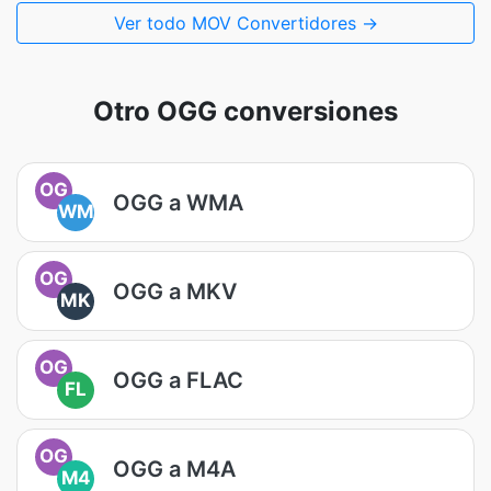
Ver todo MOV Convertidores →
Otro OGG conversiones
OG
OGG a WMA
WM
OG
OGG a MKV
MK
OG
OGG a FLAC
FL
OG
OGG a M4A
M4