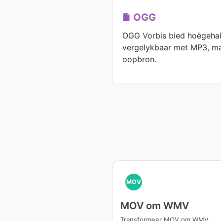
OGG
OGG Vorbis bied hoëgehal
vergelykbaar met MP3, maa
oopbron.
MOV
MOV om WMV
Transformeer MOV om WMV