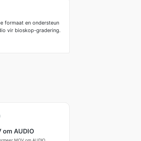
e formaat en ondersteun
io vir bioskop-gradering.
 om AUDIO
formeer MOV om AUDIO