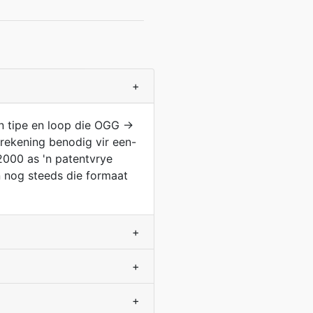
+
on tipe en loop die OGG →
 rekening benodig vir een-
2000 as 'n patentvrye
en nog steeds die formaat
+
+
+