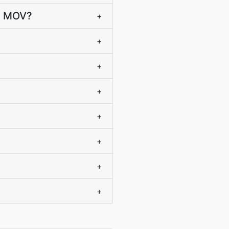
ie MOV?
+
+
+
+
+
+
+
+