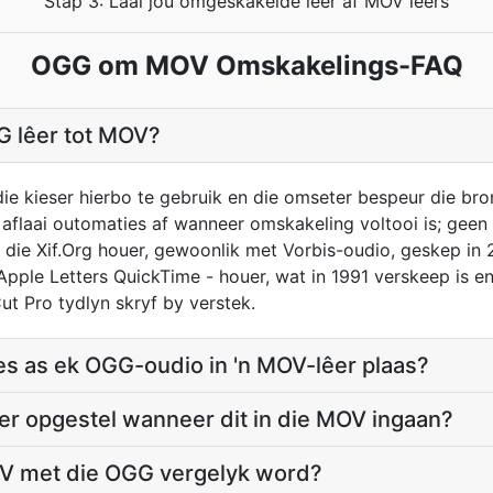
Stap 3: Laai jou omgeskakelde lêer af MOV lêers
OGG om MOV Omskakelings-FAQ
G lêer tot MOV?
die kieser hierbo te gebruik en die omseter bespeur die br
 aflaai outomaties af wanneer omskakeling voltooi is; geen
s die Xif.Org houer, gewoonlik met Vorbis-oudio, geskep in 
 Apple Letters QuickTime - houer, wat in 1991 verskeep is 
Cut Pro tydlyn skryf by verstek.
es as ek OGG-oudio in 'n MOV-lêer plaas?
er opgestel wanneer dit in die MOV ingaan?
OV met die OGG vergelyk word?