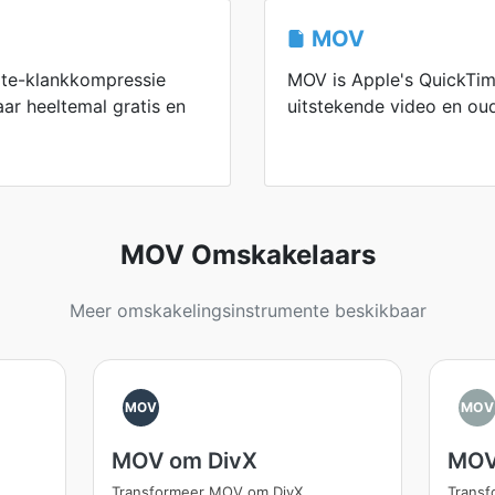
MOV
te-klankkompressie
MOV is Apple's QuickTim
r heeltemal gratis en
uitstekende video en oud
MOV Omskakelaars
Meer omskakelingsinstrumente beskikbaar
MOV
MOV
MOV om DivX
MOV
Transformeer MOV om DivX
Trans