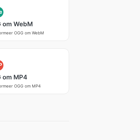
e
 om WebM
formeer OGG om WebM
P
 om MP4
formeer OGG om MP4