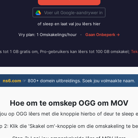
Voer uit Google-aandrywer in
of sleep en laat val jou lêers hier
Vry plan: 1 Omskakelings/hour
·
Gaan Onbeperk →
rs tot 1 GB gratis om, Pro-gebruikers kan lêers tot 100 GB omskakel;
Tek
ns6.com
☞ 800+ domein uitbreidings. Soek jou volmaakte naam.
Hoe om te omskep OGG om MOV
 jou op OGG lêers met die knoppie hierbo of deur te sleep en
p 2: Klik die 'Skakel om'-knoppie om die omskakeling te be