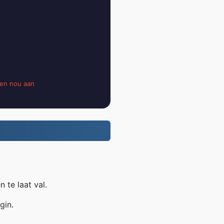
en nou aan
 te laat val.
gin.