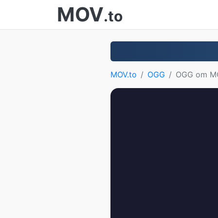
MOV
.to
MOV.to
OGG
OGG om M