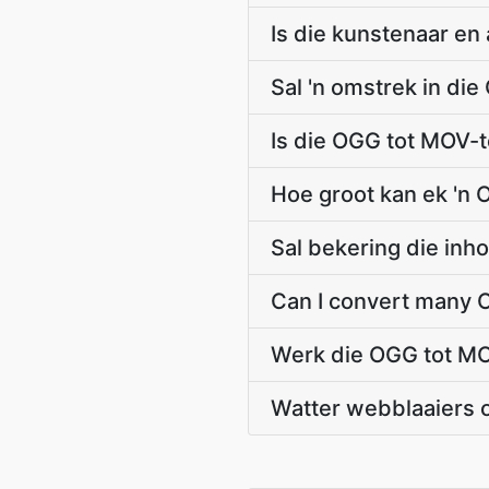
Is die kunstenaar e
Sal 'n omstrek in di
Is die OGG tot MOV-
Hoe groot kan ek 'n
Sal bekering die in
Can I convert many O
Werk die OGG tot MO
Watter webblaaiers 