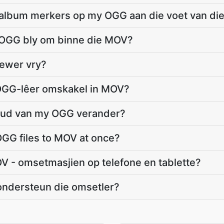
n album merkers op my OGG aan die voet van d
e OGG bly om binne die MOV?
tewer vry?
 OGG-lêer omskakel in MOV?
houd van my OGG verander?
GG files to MOV at once?
V - omsetmasjien op telefone en tablette?
ondersteun die omsetler?