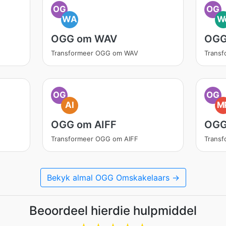
OG
OG
WA
W
OGG om WAV
OGG
Transformeer OGG om WAV
Trans
OG
OG
AI
M
OGG om AIFF
OGG
Transformeer OGG om AIFF
Trans
Bekyk almal OGG Omskakelaars →
Beoordeel hierdie hulpmiddel