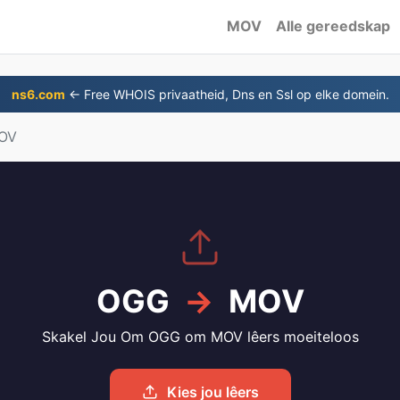
MOV
Alle gereedskap
ns6.com
← Free WHOIS privaatheid, Dns en Ssl op elke domein.
OV
OGG
→
MOV
Skakel Jou Om OGG om MOV lêers moeiteloos
Kies jou lêers