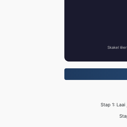
Skakel lêe
Stap 1: Laai
Sta