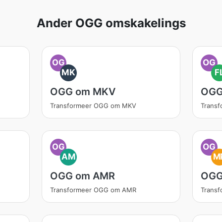
Ander OGG omskakelings
OG
OG
MK
F
OGG om MKV
OGG
Transformeer OGG om MKV
Trans
OG
OG
AM
M
OGG om AMR
OGG
Transformeer OGG om AMR
Trans