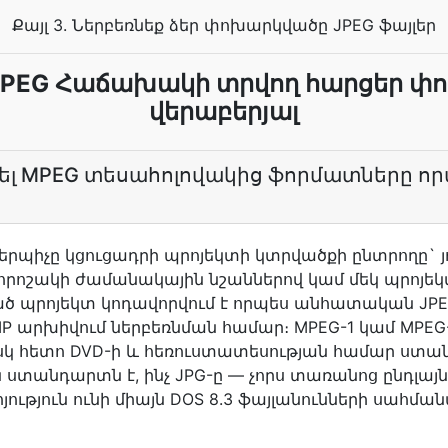
Քայլ 3. Ներբեռնեք ձեր փոխարկվածը JPEG ֆայլեր
JPEG Հաճախակի տրվող հարցեր 
վերաբերյալ
րել MPEG տեսահոլովակից ֆորմատները որ
րպիչը կցուցադրի պրոյեկտի կտրվածքի ընտրողը` յո
որոշակի ժամանակային նշաններով կամ մեկ պրոյեկտ
ած պրոյեկտ կոդավորվում է որպես անհատական JPE
IP արխիվում ներբեռնման համար։ MPEG-1 կամ MPE
սկ հետո DVD-ի և հեռուստատեսության համար ստ
ն ստանդարտն է, ինչ JPG-ը — չորս տառանոց ընդլայն
յություն ունի միայն DOS 8.3 ֆայլանունների սահմ