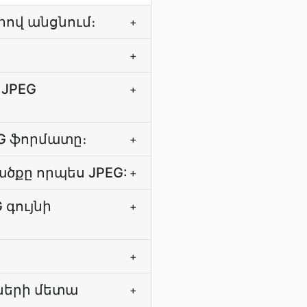
րով անցնում։
+
+
 JPEG
+
PEG ֆորմատը։
+
ածքը որպես JPEG:
+
 գույնի
+
+
կների մետա
+