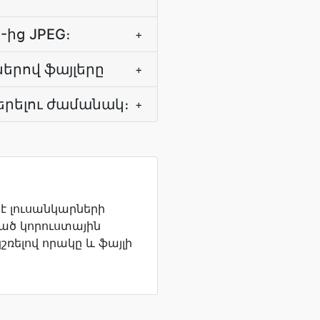
ից JPEG։
+
երով ֆայլերը
+
երելու ժամանակ։
+
է լուսանկարների
ծ կորուստային
ռելով որակը և ֆայլի