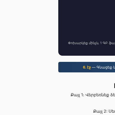
Փոխարկեք մինչև 1 ԳԲ ֆայ
6. էջ
— Գնացեք և
Քայլ 1։ Վերբեռնեք 
Քայլ 2: 