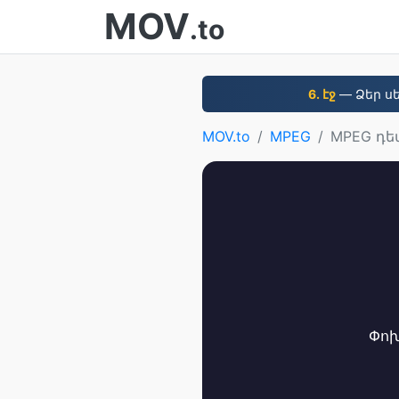
MOV
.to
6. էջ
— Ձեր սե
MOV.to
MPEG
MPEG դե
Փոխ