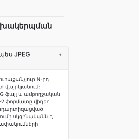
փոխակերպման
պես JPEG
+
ւրաքանչյուր N-րդ
 վայրկյանում։
G ֆայլ և ամբողջական
G-2 ֆորմատը վիդեո
անդարտիզացված
ումը սկզբնականն է,
անափակումների