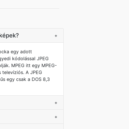
 képek?
+
kocka egy adott
gyedi kódolással JPEG
golják. MPEG itt egy MPEG-
televíziós. A JPEG
tűs egy csak a DOS 8,3
+
+