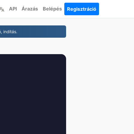
API
Árazás
Belépés
Regisztráció
 indítás.