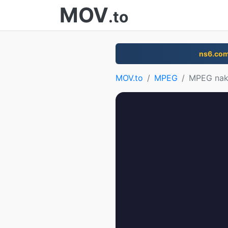
MOV
.to
ns6.co
MOV.to
MPEG
MPEG nak