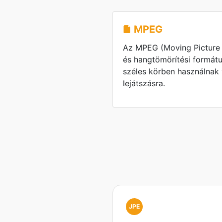
MPEG
Az MPEG (Moving Picture 
és hangtömörítési formát
széles körben használnak 
lejátszásra.
JPE