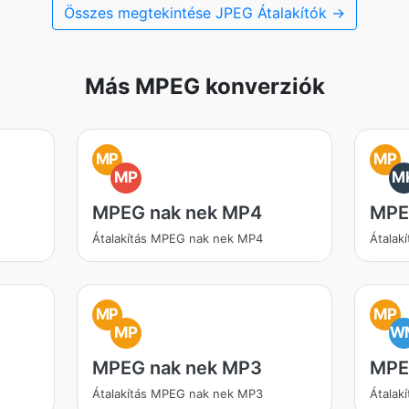
Összes megtekintése JPEG Átalakítók →
Más MPEG konverziók
MP
MP
MP
M
MPEG nak nek MP4
MPE
Átalakítás MPEG nak nek MP4
Átalak
MP
MP
MP
W
MPEG nak nek MP3
MPE
Átalakítás MPEG nak nek MP3
Átalak