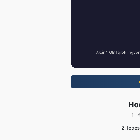
Akár 1 GB fájlok ingye
Ho
1. 
2. lépé