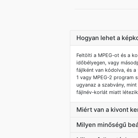
Hogyan lehet a képk
Feltölti a MPEG-ot és a k
időbélyegen, vagy másodp
fájlként van kódolva, és 
1 vagy MPEG-2 program st
ugyanaz a szabvány, mint 
fájlnév-korlát miatt létezik
Miért van a kivont k
Milyen minőségű beá