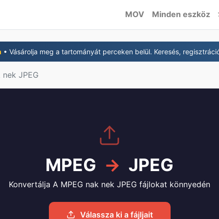
MOV
Minden eszköz
m
• Vásárolja meg a tartományát perceken belül. Keresés, regisztráció,
 nek JPEG
MPEG
→
JPEG
Konvertálja A MPEG nak nek JPEG fájlokat könnyedén
Válassza ki a fájljait