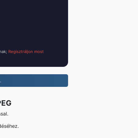
tnak;
Regisztráljon most
.
PEG
sal.
déséhez.