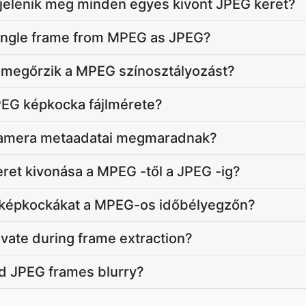
 jelenik meg minden egyes kivont JPEG keret?
single frame from MPEG as JPEG?
 megőrzik a MPEG színosztályozást?
PEG képkocka fájlmérete?
 kamera metaadatai megmaradnak?
eret kivonása a MPEG -től a JPEG -ig?
 képkockákat a MPEG-os időbélyegzőn?
vate during frame extraction?
d JPEG frames blurry?