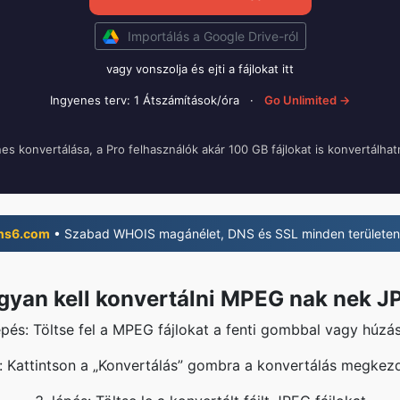
Importálás a Google Drive-ról
vagy vonszolja és ejti a fájlokat itt
Ingyenes terv: 1 Átszámítások/óra
·
Go Unlimited →
nes konvertálása, a Pro felhasználók akár 100 GB fájlokat is konvertálha
ns6.com
• Szabad WHOIS magánélet, DNS és SSL minden területen
gyan kell konvertálni MPEG nak nek J
lépés: Töltse fel a MPEG fájlokat a fenti gombbal vagy húzás
s: Kattintson a „Konvertálás” gombra a konvertálás megkez