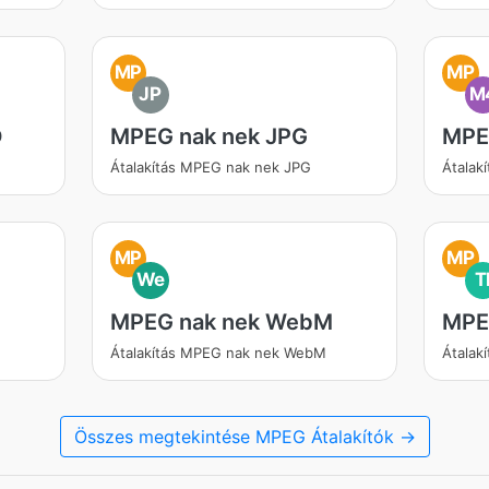
MP
MP
JP
M
O
MPEG nak nek JPG
MPE
Átalakítás MPEG nak nek JPG
Átalak
MP
MP
We
T
MPEG nak nek WebM
MPE
Átalakítás MPEG nak nek WebM
Átalak
Összes megtekintése MPEG Átalakítók →