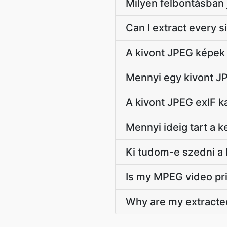
Milyen felbontásban
Can I extract every 
A kivont JPEG képek
Mennyi egy kivont J
A kivont JPEG exIF
Mennyi ideig tart a k
Ki tudom-e szedni a
Is my MPEG video pri
Why are my extracte