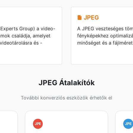
JPEG
Experts Group) a video-
A JPEG veszteséges tömö
umok családja, amelyet
fényképekhez optimalizá
videotárolásra és -
minőséget és a fájlméret
JPEG Átalakítók
További konverziós eszközök érhetők el
JPE
JPE