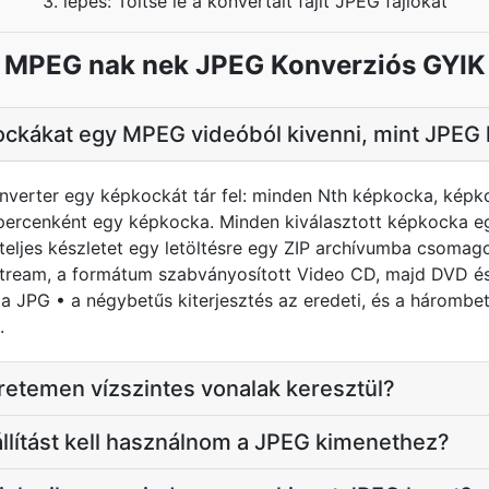
3. lépés: Töltse le a konvertált fájlt JPEG fájlokat
MPEG nak nek JPEG Konverziós GYIK
ockákat egy MPEG videóból kivenni, mint JPEG
onverter egy képkockát tár fel: minden Nth képkocka, kép
ercenként egy képkocka. Minden kiválasztott képkocka e
a teljes készletet egy letöltésre egy ZIP archívumba csoma
ream, a formátum szabványosított Video CD, majd DVD és 
a JPG • a négybetűs kiterjesztés az eredeti, és a hárombe
.
eretemen vízszintes vonalak keresztül?
llítást kell használnom a JPEG kimenethez?