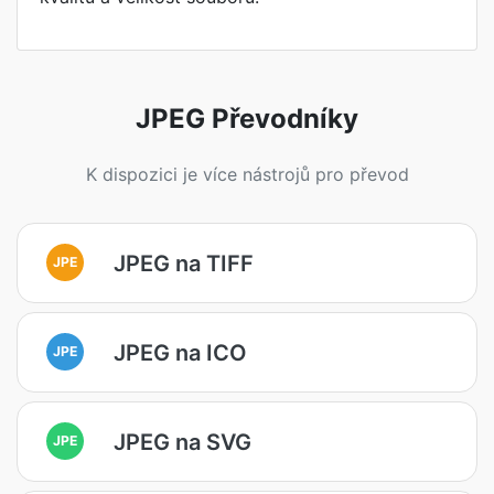
JPEG Převodníky
K dispozici je více nástrojů pro převod
JPEG na TIFF
JPE
JPEG na ICO
JPE
JPEG na SVG
JPE