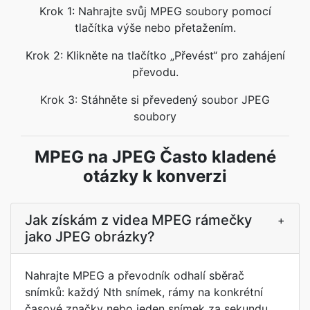
Krok 1: Nahrajte svůj MPEG soubory pomocí
tlačítka výše nebo přetažením.
Krok 2: Klikněte na tlačítko „Převést“ pro zahájení
převodu.
Krok 3: Stáhněte si převedený soubor JPEG
soubory
MPEG na JPEG Často kladené
otázky k konverzi
Jak získám z videa MPEG rámečky
+
jako JPEG obrázky?
Nahrajte MPEG a převodník odhalí sběrač
snímků: každý Nth snímek, rámy na konkrétní
časové značky nebo jeden snímek za sekundu.