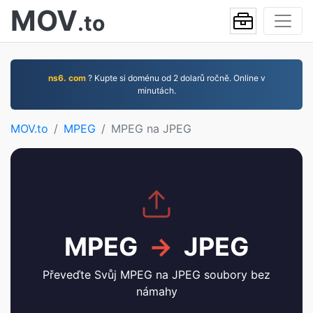
MOV
.to
ns6. com
? Kupte si doménu od 2 dolarů ročně. Online v
minutách.
MOV.to
MPEG
MPEG na JPEG
MPEG
→
JPEG
Převeďte Svůj MPEG na JPEG soubory bez
námahy