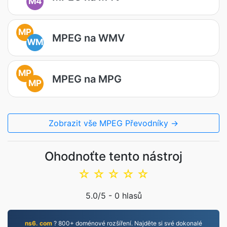
M4
MP
MPEG na WMV
WM
MP
MPEG na MPG
MP
Zobrazit vše MPEG Převodníky →
Ohodnoťte tento nástroj
☆
☆
☆
☆
☆
5.0
/5 -
0
hlasů
ns6. com
? 800+ doménové rozšíření. Najděte si své dokonalé