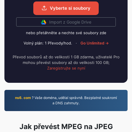
Vyberte si soubory
Import z Google Drive
nebo přetáhněte a nechte své soubory zde
Volný plán: 1 Převody/hod.
·
Go Unlimited →
Převod souborů až do velikosti 1 GB zdarma, uživatelé Pro
mohou převést soubory až do velikosti 100 GB;
Zaregistrujte se nyní
ns6. com
? Vaše doména, udělal správně. Bezplatné soukromí
a DNS zahrnuty.
Jak převést MPEG na JPEG