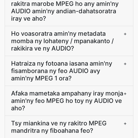
rakitra marobe MPEG ho any amin'ny
AUDIO amin'ny andian-dahatsoratra
iray ve aho?
Ho voasoratra amin'ny metadata
+
momba ny lohateny / mpanakanto /
rakikira ve ny AUDIO?
Hatraiza ny fotoana iasana amin'ny
+
fisamborana ny feo AUDIO avy
amin'ny MPEG 1 ora?
Afaka mametaka ampahany iray monja
+
amin'ny feo MPEG ho toy ny AUDIO ve
aho?
Tsy miankina ve ny rakitro MPEG
+
mandritra ny fiboahana feo?