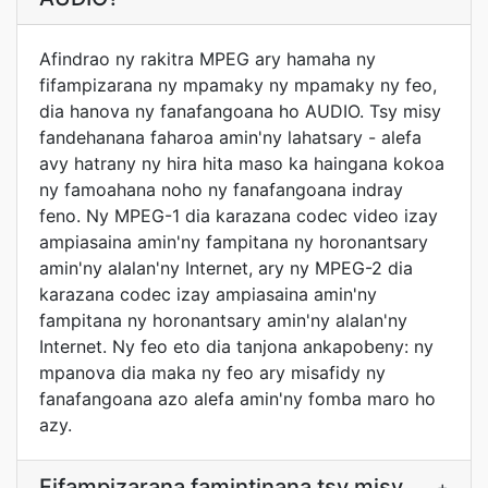
Afindrao ny rakitra MPEG ary hamaha ny
fifampizarana ny mpamaky ny mpamaky ny feo,
dia hanova ny fanafangoana ho AUDIO. Tsy misy
fandehanana faharoa amin'ny lahatsary - alefa
avy hatrany ny hira hita maso ka haingana kokoa
ny famoahana noho ny fanafangoana indray
feno. Ny MPEG-1 dia karazana codec video izay
ampiasaina amin'ny fampitana ny horonantsary
amin'ny alalan'ny Internet, ary ny MPEG-2 dia
karazana codec izay ampiasaina amin'ny
fampitana ny horonantsary amin'ny alalan'ny
Internet. Ny feo eto dia tanjona ankapobeny: ny
mpanova dia maka ny feo ary misafidy ny
fanafangoana azo alefa amin'ny fomba maro ho
azy.
Fifampizarana famintinana tsy misy
+