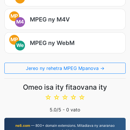
MP
MPEG ny M4V
M4
MP
MPEG ny WebM
We
Jereo ny rehetra MPEG Mpanova →
Omeo isa ity fitaovana ity
☆
☆
☆
☆
☆
5.0
/5 -
0
vato
ns6.com
— 800+ domain extensions. Mitadiava ny anaranao