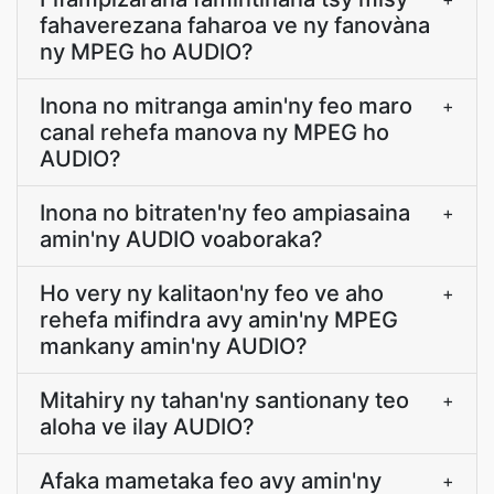
fahaverezana faharoa ve ny fanovàna
ny MPEG ho AUDIO?
Inona no mitranga amin'ny feo maro
+
canal rehefa manova ny MPEG ho
AUDIO?
Inona no bitraten'ny feo ampiasaina
+
amin'ny AUDIO voaboraka?
Ho very ny kalitaon'ny feo ve aho
+
rehefa mifindra avy amin'ny MPEG
mankany amin'ny AUDIO?
Mitahiry ny tahan'ny santionany teo
+
aloha ve ilay AUDIO?
Afaka mametaka feo avy amin'ny
+