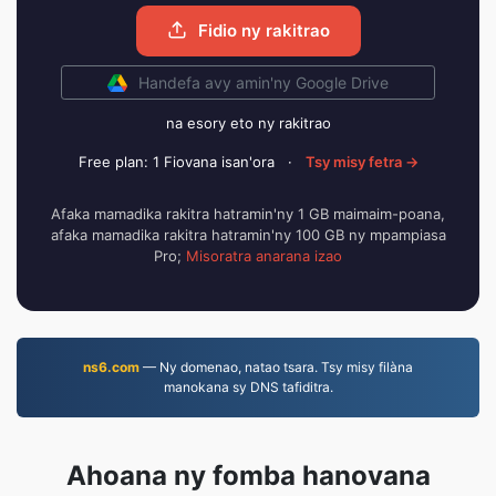
Fidio ny rakitrao
Handefa avy amin'ny Google Drive
na esory eto ny rakitrao
Free plan: 1 Fiovana isan'ora
·
Tsy misy fetra →
Afaka mamadika rakitra hatramin'ny 1 GB maimaim-poana,
afaka mamadika rakitra hatramin'ny 100 GB ny mpampiasa
Pro;
Misoratra anarana izao
ns6.com
— Ny domenao, natao tsara. Tsy misy filàna
manokana sy DNS tafiditra.
Ahoana ny fomba hanovana