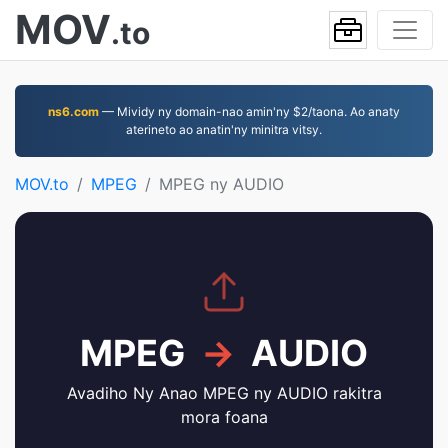
MOV
.to
ns6.com
— Mividy ny domain-nao amin'ny $2/taona. Ao anaty
aterineto ao anatin'ny minitra vitsy.
MOV.to
MPEG
MPEG ny AUDIO
MPEG
→
AUDIO
Avadiho Ny Anao MPEG ny AUDIO rakitra
mora foana