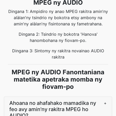
MPEG ny AUDIO
Dingana 1: Ampidiro ny anao MPEG rakitra amin'ny
alàlan'ny tsindrio ny bokotra etsy ambony na
amin'ny alàlan'ny fisintonana sy fametrahana.
Dingana 2: Tsindrio ny bokotra 'Hanova'
hanombohana ny fiovam-po.
Dingana 3: Sintomy ny rakitra novainao AUDIO
rakitra
MPEG ny AUDIO Fanontaniana
matetika apetraka momba ny
fiovam-po
Ahoana no ahafahako mamadika ny
+
feo avy amin'ny rakitra MPEG ho
AUDIO?