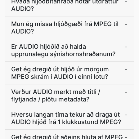
Hvaða hljóðbitahraða notar útdráttur
+
AUDIO?
Mun ég missa hljóðgæði frá MPEG til
+
AUDIO?
Er AUDIO hljóðið að halda
+
upprunalegu sýnishornshraðanum?
Get ég dregið út hljóð úr mörgum
+
MPEG skrám í AUDIO í einni lotu?
Verður AUDIO merkt með titli /
+
flytjanda / plötu metadata?
Hversu langan tíma tekur að draga út
+
AUDIO hljóð frá 1 klukkustund MPEG?
Get ég dregið út aðeins hluta af MPEG
+