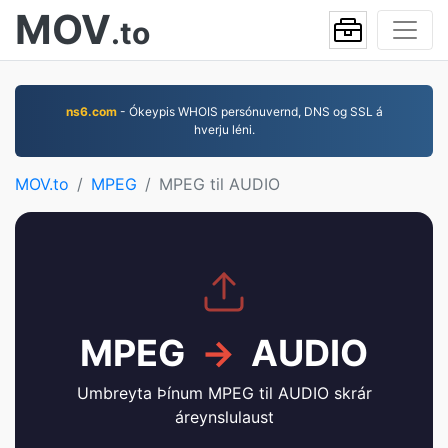
MOV
.to
ns6.com
- Ókeypis WHOIS persónuvernd, DNS og SSL á
hverju léni.
MOV.to
MPEG
MPEG til AUDIO
MPEG
→
AUDIO
Umbreyta Þínum MPEG til AUDIO skrár
áreynslulaust