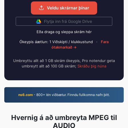
Veldu skrárnar þínar
Flytja inn frá Google Drive
Eða draga og sleppa skrám hér
Ókeypis áætlun: 1 Viðskipti / klukkustund
·
Fara
ótakmarkað →
Umbreyttu allt að 1 GB skrám ókeypis, Pro notendur geta
umbreytt allt að 100 GB skrám;
Skráðu þig núna
ns6.com
- 800+ lén viðbætur. Finndu fullkomna nafn þitt.
Hvernig á að umbreyta MPEG til
AUDIO