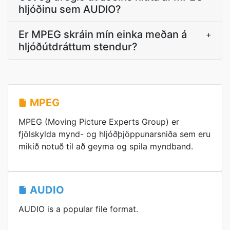
hljóðinu sem AUDIO?
Er MPEG skráin mín einka meðan á
+
hljóðútdráttum stendur?
MPEG
MPEG (Moving Picture Experts Group) er
fjölskylda mynd- og hljóðþjöppunarsniða sem eru
mikið notuð til að geyma og spila myndband.
AUDIO
AUDIO is a popular file format.