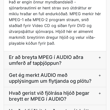
Það er engin önnur myndbandsleið -
sjónarbrautinni er hent strax svo útdráttur er
miklu hraðar en full endurkóðað. MPEG merkir hér
MPEG-1 eða MPEG-2 program straum, snið
staðlað fyrir Video CD og síðan fyrir DVD og
útvarpsþáttur sjónvarps. Hljóð hér er almennt
markmið: breytirinn dregur hljóð og velur víða-
playable kóðun fyrir það.
Er að breyta MPEG í AUDIO aðra
+
umferð af tapþjöppun?
Get ég merkt AUDIO með
+
upplýsingum um flytjanda og plötu?
Hvað gerist við fjölrása hljóð þegar
+
breytt er MPEG í AUDIO?