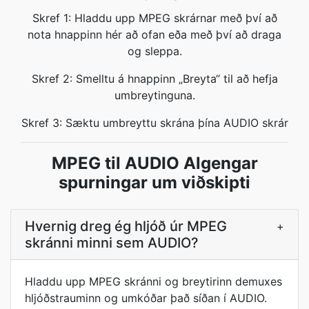
Skref 1: Hladdu upp MPEG skrárnar með því að
nota hnappinn hér að ofan eða með því að draga
og sleppa.
Skref 2: Smelltu á hnappinn „Breyta“ til að hefja
umbreytinguna.
Skref 3: Sæktu umbreyttu skrána þína AUDIO skrár
MPEG til AUDIO Algengar
spurningar um viðskipti
Hvernig dreg ég hljóð úr MPEG
+
skránni minni sem AUDIO?
Hladdu upp MPEG skránni og breytirinn demuxes
hljóðstrauminn og umkóðar það síðan í AUDIO.