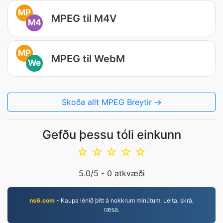
MP
MPEG til M4V
M4
MP
MPEG til WebM
We
Skoða allt MPEG Breytir →
Gefðu þessu tóli einkunn
☆
☆
☆
☆
☆
5.0
/5 -
0
atkvæði
ns6.com
- Kaupa lénið þitt á nokkrum mínútum. Leita, skrá,
ræsa.