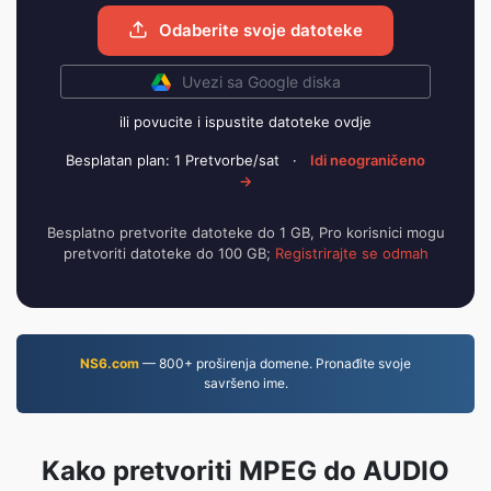
Odaberite svoje datoteke
Uvezi sa Google diska
ili povucite i ispustite datoteke ovdje
Besplatan plan: 1 Pretvorbe/sat
·
Idi neograničeno
→
Besplatno pretvorite datoteke do 1 GB, Pro korisnici mogu
pretvoriti datoteke do 100 GB;
Registrirajte se odmah
NS6.com
— 800+ proširenja domene. Pronađite svoje
savršeno ime.
Kako pretvoriti MPEG do AUDIO