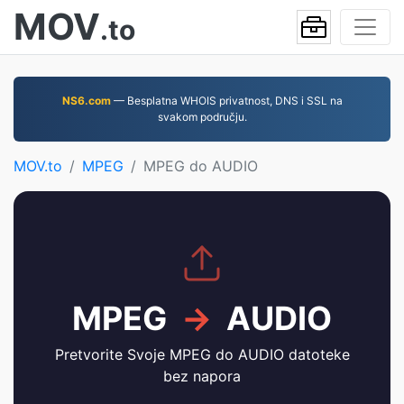
MOV
.to
NS6.com
— Besplatna WHOIS privatnost, DNS i SSL na
svakom području.
MOV.to
MPEG
MPEG do AUDIO
MPEG
→
AUDIO
Pretvorite Svoje MPEG do AUDIO datoteke
bez napora