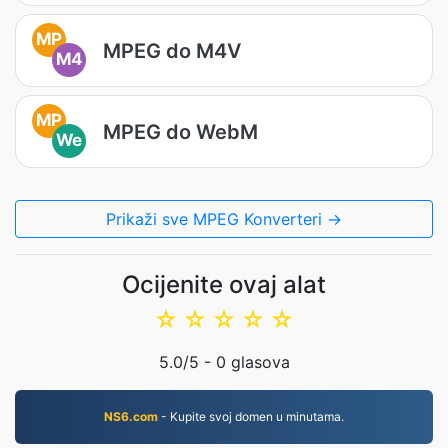
MP
MPEG do M4V
M4
MP
MPEG do WebM
We
Prikaži sve MPEG Konverteri →
Ocijenite ovaj alat
☆
☆
☆
☆
☆
5.0
/5 -
0
glasova
NS6.com
- Kupite svoj domen u minutama.