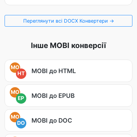
Переглянути всі DOCX Конвертери →
Інше MOBI конверсії
MO
MOBI до HTML
HT
MO
MOBI до EPUB
EP
MO
MOBI до DOC
DO