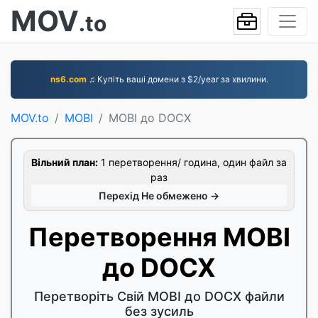
MOV
.to
ns6.com
♫ Купіть ваші домени з $2/year за хвилини.
MOV.to
MOBI
MOBI до DOCX
Вільний план:
1 перетворення/ година, один файл за
раз
Перехід Не обмежено →
Перетворення MOBI
до DOCX
Перетворіть Свій MOBI до DOCX файли
без зусиль