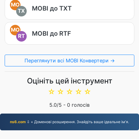
MO
MOBI до TXT
TX
MO
MOBI до RTF
RT
Переглянути всі MOBI Конвертери →
Оцініть цей інструмент
☆
☆
☆
☆
☆
5.0
/5 -
0
голосів
ns6.com
⇩ + Доменові розширення. Знайдіть ваше ідеальне ім'я.