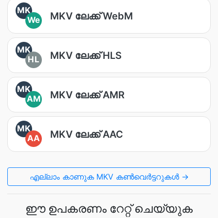
MK
MKV ലേക്ക് WebM
We
MK
MKV ലേക്ക് HLS
HL
MK
MKV ലേക്ക് AMR
AM
MK
MKV ലേക്ക് AAC
AA
എല്ലാം കാണുക MKV കൺവെർട്ടറുകൾ →
ഈ ഉപകരണം റേറ്റ് ചെയ്യുക