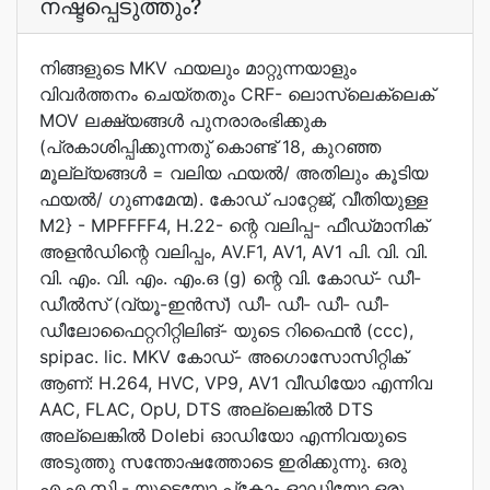
നഷ്ടപ്പെടുത്തും?
നിങ്ങളുടെ MKV ഫയലും മാറ്റുന്നയാളും
വിവര്‍ത്തനം ചെയ്തതും CRF- ലൊസ്ലെക്‌‌‌‌‌‌‌ലെക്‌‌
MOV ലക്ഷ്യ‌‌ങ്ങള്‍ പുനരാരംഭിക്കുക
(പ്രകാശിപ്പിക്കുന്നതു് കൊണ്ട് 18, കുറഞ്ഞ
മൂല്ല്യങ്ങള്‍ = വലിയ ഫയല്‍/ അതിലും കൂടിയ
ഫയല്‍/ ഗുണമേന്മ). കോഡ് പാറ്റേജ്, വീതിയുള്ള
M2} - MPFFFF4, H.22- ന്റെ വലിപ്പ- ഫീഡ്‌മാനിക്
അളന്‍ഡിന്റെ വലിപ്പം, AV.F1, AV1, AV1 പി. വി. വി.
വി. എം. വി. എം. എം.ഒ (g) ന്റെ വി. കോഡ്- ഡീ-
ഡീല്‍സ് (വ്യൂ-ഇന്‍സ്) ഡീ- ഡീ- ഡീ- ഡീ-
ഡീലോഫൈറ്ററിറ്റിലിങ്- യുടെ റിഫൈന്‍ (ccc),
spipac. lic. MKV കോഡ്- അഗൊസോസിറ്റിക്
ആണ്: H.264, HVC, VP9, AV1 വീഡിയോ എന്നിവ
AAC, FLAC, OpU, DTS അല്ലെങ്കില്‍ DTS
അല്ലെങ്കില്‍ Dolebi ഓഡിയോ എന്നിവയുടെ
അടുത്തു സന്തോഷത്തോടെ ഇരിക്കുന്നു. ഒരു
എ.എ.സി - യുടെയോ പ്‌കോം ഓഡിയോ ഒരു