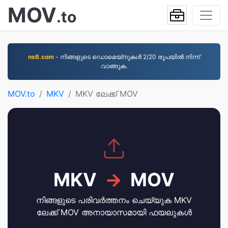
MOV
.to
ns6.com
- നിങ്ങളുടെ ഡൊമെയ്നുകൾ 2/20 രൂപയിൽ നിന്ന്
വാങ്ങുക.
MOV.to
MKV
MKV ലേക്ക് MOV
MKV
→
MOV
നിങ്ങളുടെ പരിവർത്തനം ചെയ്യുക MKV
ലേക്ക് MOV അനായാസമായി ഫയലുകൾ