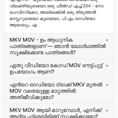
വ്യക്തിയുടെയോ ഒരു ഫീൽഡ്‌ എച്ച്.264 - നോ
ഹെവിസിക്കോ, അല്ലെങ്കിൽ ഒരു തിരുത്തല്‍
മാസ്റ്ററുടെയോ കൂടെയോ, പി.എം ഓഡിയോ
ആയാലും, എ.
MKV MOV - ഉം ആധുനിക
+
പാത്രങ്ങളാണ്‌ —⁠ ഞാൻ യഥാർഥത്തിൽ
സൂക്ഷിക്കേണ്ട പാത്രങ്ങൾ?
ഏതു വീഡിയോ കോഡ് MOV ഔട്ട്പുട്ട്
+
ഉപയോഗം ആണ്?
എന്‍റെ ഓഡിയോ ട്രാക്ക് MKV മുതല്‍
+
MOV വരെയുള്ള മാറ്റത്തില്‍
അതിജീവിക്കുമോ?
MKV MOV ആയി മാറുമ്പോള്‍, എനിക്ക്
+
ആദ്യ ഫ്രെയിമിങ്ങ് സൂക്ഷിക്കാമോ?