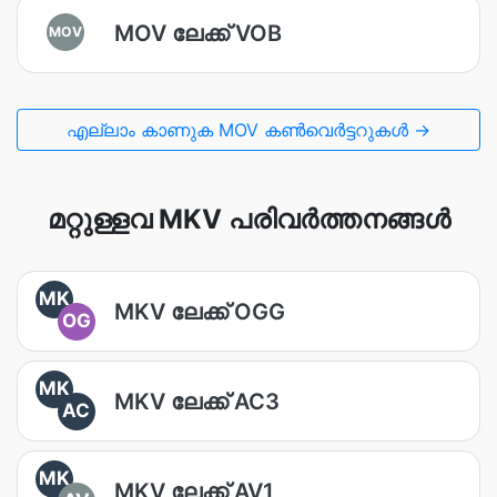
MOV ലേക്ക് VOB
MOV
എല്ലാം കാണുക MOV കൺവെർട്ടറുകൾ →
മറ്റുള്ളവ MKV പരിവർത്തനങ്ങൾ
MK
MKV ലേക്ക് OGG
OG
MK
MKV ലേക്ക് AC3
AC
MK
MKV ലേക്ക് AV1