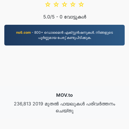
☆
☆
☆
☆
☆
5.0
/5 -
0
വോട്ടുകൾ
ns6.com
- 800+ ഡൊമൈന്‍ എക്സ്റ്റന്‍ഷനുകള്‍. നിങ്ങളുടെ
പൂര്‍ണ്ണമായ പേരു് കണ്ടുപിടിക്കുക.
MOV.to
236,813 2019 മുതൽ ഫയലുകൾ പരിവർത്തനം
ചെയ്‌തു
സ്വകാര്യതാ നയം
|
സേവന നിബന്ധനകൾ
|