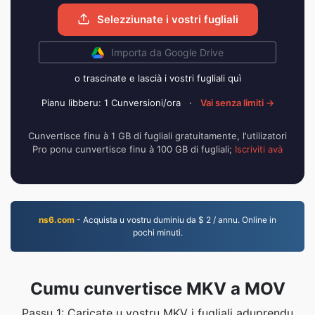
Selezziunate i vostri fugliali
Importa da Google Drive
o trascinate e lascià i vostri fugliali quì
Pianu libberu: 1 Cunversioni/ora
·
Vai senza limiti →
Cunvertisce finu à 1 GB di fugliali gratuitamente, l'utilizatori
Pro ponu cunvertisce finu à 100 GB di fugliali;
Iscriviti avà
ns6.com
- Acquista u vostru duminiu da $ 2 / annu. Online in
pochi minuti.
Cumu cunvertisce MKV a MOV
Passu 1: Caricate u vostru MKV i fugliali aduprendu