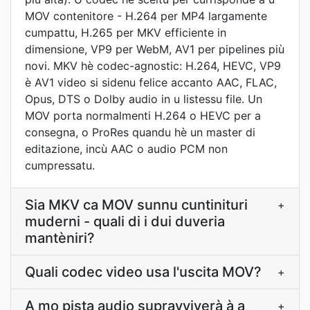
MOV contenitore - H.264 per MP4 largamente
cumpattu, H.265 per MKV efficiente in
dimensione, VP9 per WebM, AV1 per pipelines più
novi. MKV hè codec-agnostic: H.264, HEVC, VP9
è AV1 video si sidenu felice accanto AAC, FLAC,
Opus, DTS o Dolby audio in u listessu file. Un
MOV porta normalmenti H.264 o HEVC per a
consegna, o ProRes quandu hè un master di
editazione, incù AAC o audio PCM non
cumpressatu.
Sia MKV ca MOV sunnu cuntinituri
+
muderni - quali di i dui duveria
mantèniri?
Quali codec video usa l'uscita MOV?
+
A mo pista audio supravviverà à a
+