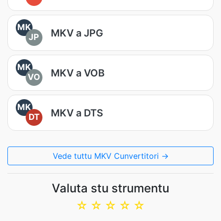
MK
MKV a JPG
JP
MK
MKV a VOB
VO
MK
MKV a DTS
DT
Vede tuttu MKV Cunvertitori →
Valuta stu strumentu
☆
☆
☆
☆
☆