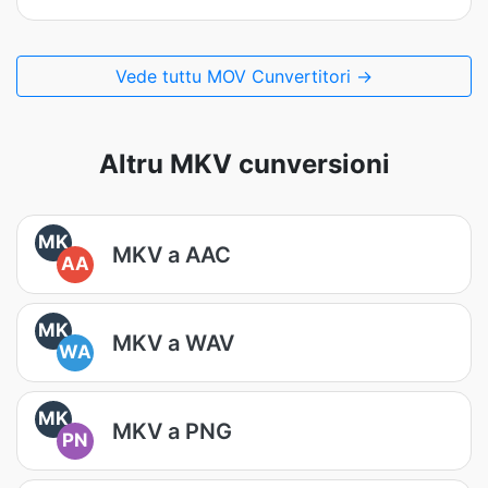
Vede tuttu MOV Cunvertitori →
Altru MKV cunversioni
MK
MKV a AAC
AA
MK
MKV a WAV
WA
MK
MKV a PNG
PN