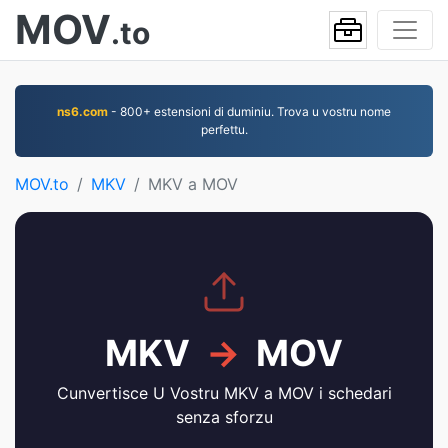
MOV
.to
ns6.com
- 800+ estensioni di duminiu. Trova u vostru nome
perfettu.
MOV.to
MKV
MKV a MOV
MKV
→
MOV
Cunvertisce U Vostru MKV a MOV i schedari
senza sforzu