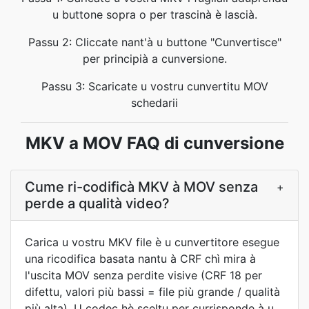
u buttone sopra o per trascinà è lascià.
Passu 2: Cliccate nant'à u buttone "Cunvertisce"
per principià a cunversione.
Passu 3: Scaricate u vostru cunvertitu MOV
schedarii
MKV a MOV FAQ di cunversione
Cume ri-codificà MKV à MOV senza
+
perde a qualità video?
Carica u vostru MKV file è u cunvertitore esegue
una ricodifica basata nantu à CRF chì mira à
l'uscita MOV senza perdite visive (CRF 18 per
difettu, valori più bassi = file più grande / qualità
più alta). U codec hè sceltu per currisponde à u