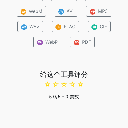
WebM
AVI
MP3
We
AV
MP
WAV
FLAC
GIF
WA
FL
GI
WebP
PDF
We
PD
给这个工具评分
☆
☆
☆
☆
☆
5.0
/5 -
0
票数