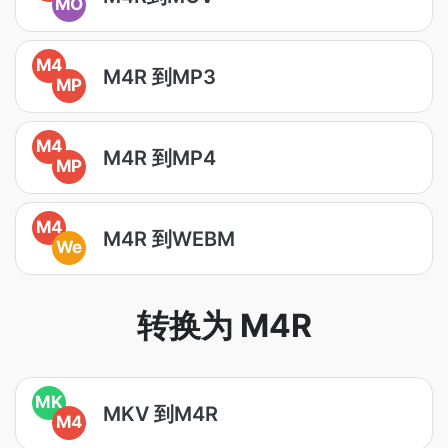
MO
M4
M4R 到MP3
MP
M4
M4R 到MP4
MP
M4
M4R 到WEBM
We
转换为 M4R
MK
MKV 到M4R
M4