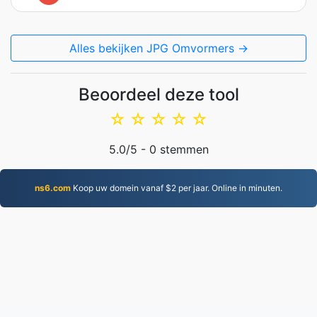
Alles bekijken JPG Omvormers →
Beoordeel deze tool
☆
☆
☆
☆
☆
5.0
/5 -
0
stemmen
ns6.com
Koop uw domein vanaf $2 per jaar. Online in minuten.