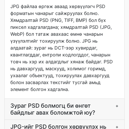
JPG файлаа өргөж аваад хөрвүүлэгч PSD
форматын чанарыг сайжруулах болно.
Хямдралтай PSD (PNG, TIFF, BMP) бол бүх
пиксел хадгалагдана; хямдралтай PSD (JPG,
WebP) бол татаж авахаас өмнө чанарын
үзүүлэлтийг тохируулж болно. JPG нь
алдаатай: зураг нь DCT-ээр хувирдаг,
квантлагддаг, ентропи кодлогддог, чанарын
товч нь хэр их алдагдлыг хянаж байдаг. PSD
нь давхаргууд, маскууд, холимог горимд,
ухаалаг объектууд, тохируулах давхаргууд
болон засварлах текстийг тусгай амьд
элемент болгон хадгална.
Зураг PSD болмогц би өнгөт
+
байдлыг авах боломжтой юу?
JPG-ийг PSD болгон хөрвүүлэх нь
+