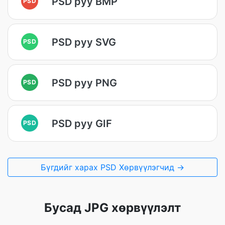
PSD руу BMP
PSD
PSD руу SVG
PSD
PSD руу PNG
PSD
PSD руу GIF
PSD
Бүгдийг харах PSD Хөрвүүлэгчид →
Бусад JPG хөрвүүлэлт