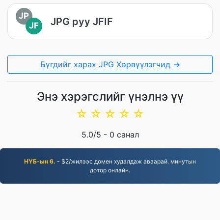
JP
JPG руу JFIF
JF
Бүгдийг харах JPG Хөрвүүлэгчид →
Энэ хэрэгслийг үнэлнэ үү
☆
☆
☆
☆
☆
5.0
/5 -
0
санал
НҮБ-ын 6.
- $2/жилээс домен худалдаж аваарай. минутын
дотор онлайн.