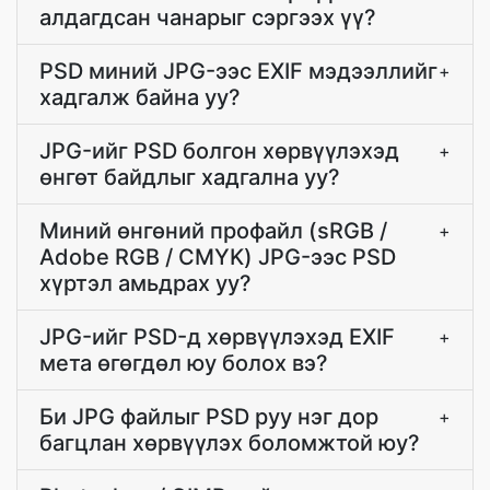
алдагдсан чанарыг сэргээх үү?
PSD миний JPG-ээс EXIF мэдээллийг
+
хадгалж байна уу?
JPG-ийг PSD болгон хөрвүүлэхэд
+
өнгөт байдлыг хадгална уу?
Миний өнгөний профайл (sRGB /
+
Adobe RGB / CMYK) JPG-ээс PSD
хүртэл амьдрах уу?
JPG-ийг PSD-д хөрвүүлэхэд EXIF
+
мета өгөгдөл юу болох вэ?
Би JPG файлыг PSD руу нэг дор
+
багцлан хөрвүүлэх боломжтой юу?