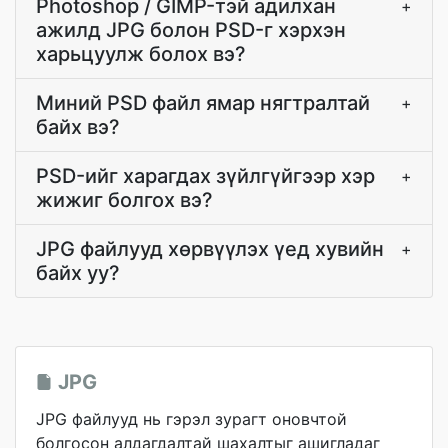
Photoshop / GIMP-тэй адилхан
+
ажилд JPG болон PSD-г хэрхэн
харьцуулж болох вэ?
Миний PSD файл ямар нягтралтай
+
байх вэ?
PSD-ийг харагдах зүйлгүйгээр хэр
+
жижиг болгох вэ?
JPG файлууд хөрвүүлэх үед хувийн
+
байх уу?
JPG
JPG файлууд нь гэрэл зурагт оновчтой
болгосон алдагдалтай шахалтыг ашигладаг