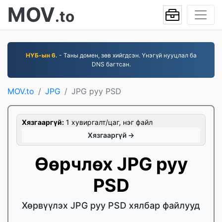
MOV
.to
НҮБ-ын 6.
- Таны домен, зөв хийгдсэн. Үнэгүй нууцлал ба
DNS багтсан.
MOV.to
JPG
JPG руу PSD
Хязгааргүй:
1 хувиргалт/цаг, нэг файл
Хязгааргүй →
Өөрчлөх JPG руу
PSD
Хөрвүүлэх JPG руу PSD хялбар файлууд