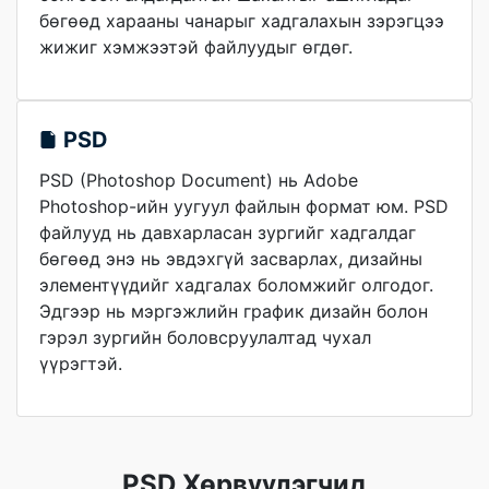
бөгөөд харааны чанарыг хадгалахын зэрэгцээ
жижиг хэмжээтэй файлуудыг өгдөг.
PSD
PSD (Photoshop Document) нь Adobe
Photoshop-ийн уугуул файлын формат юм. PSD
файлууд нь давхарласан зургийг хадгалдаг
бөгөөд энэ нь эвдэхгүй засварлах, дизайны
элементүүдийг хадгалах боломжийг олгодог.
Эдгээр нь мэргэжлийн график дизайн болон
гэрэл зургийн боловсруулалтад чухал
үүрэгтэй.
PSD Хөрвүүлэгчид