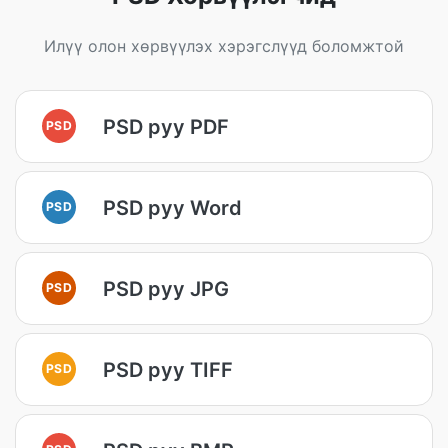
Илүү олон хөрвүүлэх хэрэгслүүд боломжтой
PSD руу PDF
PSD
PSD руу Word
PSD
PSD руу JPG
PSD
PSD руу TIFF
PSD