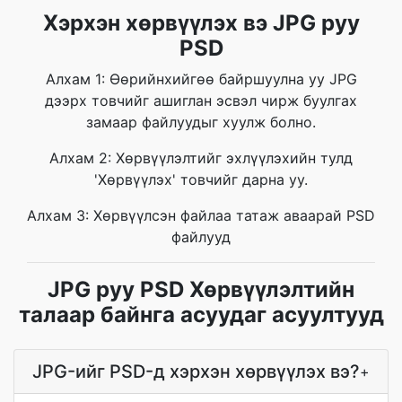
Хэрхэн хөрвүүлэх вэ JPG руу
PSD
Алхам 1: Өөрийнхийгөө байршуулна уу JPG
дээрх товчийг ашиглан эсвэл чирж буулгах
замаар файлуудыг хуулж болно.
Алхам 2: Хөрвүүлэлтийг эхлүүлэхийн тулд
'Хөрвүүлэх' товчийг дарна уу.
Алхам 3: Хөрвүүлсэн файлаа татаж аваарай PSD
файлууд
JPG руу PSD Хөрвүүлэлтийн
талаар байнга асуудаг асуултууд
JPG-ийг PSD-д хэрхэн хөрвүүлэх вэ?
+