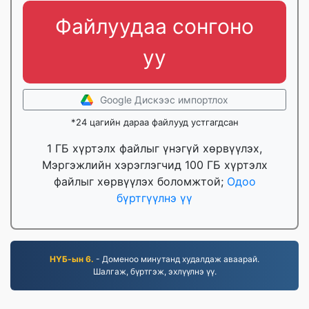
Файлуудаа сонгоно
уу
Google Дискээс импортлох
*24 цагийн дараа файлууд устгагдсан
1 ГБ хүртэлх файлыг үнэгүй хөрвүүлэх,
Мэргэжлийн хэрэглэгчид 100 ГБ хүртэлх
файлыг хөрвүүлэх боломжтой;
Одоо
бүртгүүлнэ үү
НҮБ-ын 6.
- Доменоо минутанд худалдаж аваарай.
Шалгаж, бүртгэж, эхлүүлнэ үү.