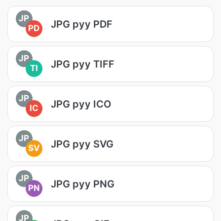
JP
JPG руу PDF
PD
JP
JPG руу TIFF
TI
JP
JPG руу ICO
IC
JP
JPG руу SVG
SV
JP
JPG руу PNG
PN
JP