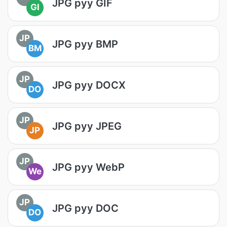
JPG руу GIF
GI
JP
JPG руу BMP
BM
JP
JPG руу DOCX
DO
JP
JPG руу JPEG
JP
JP
JPG руу WebP
We
JP
JPG руу DOC
DO