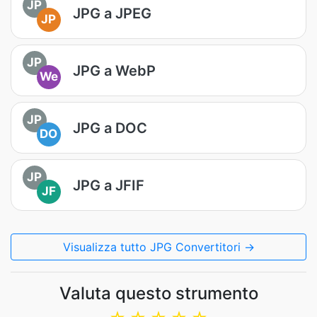
JP
JPG a JPEG
JP
JP
JPG a WebP
We
JP
JPG a DOC
DO
JP
JPG a JFIF
JF
Visualizza tutto JPG Convertitori →
Valuta questo strumento