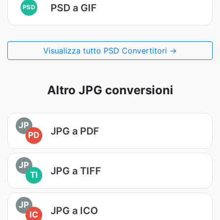
PSD a GIF
PSD
Visualizza tutto PSD Convertitori →
Altro JPG conversioni
JP
JPG a PDF
PD
JP
JPG a TIFF
TI
JP
JPG a ICO
IC