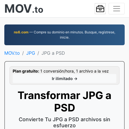
MOV
.to
ns6.com
— Compre su dominio en minutos. Busque, regístrese,
inicie.
MOV.to
JPG
JPG a PSD
Plan gratuito:
1 conversión/hora, 1 archivo a la vez
Ir ilimitado →
Transformar JPG a
PSD
Convierte Tu JPG a PSD archivos sin
esfuerzo