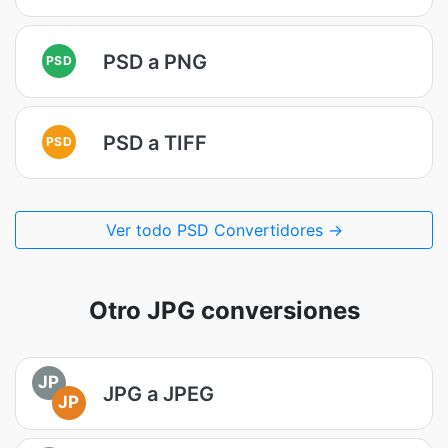
PSD a PNG
PSD
PSD a TIFF
PSD
Ver todo PSD Convertidores →
Otro JPG conversiones
JP
JPG a JPEG
JP