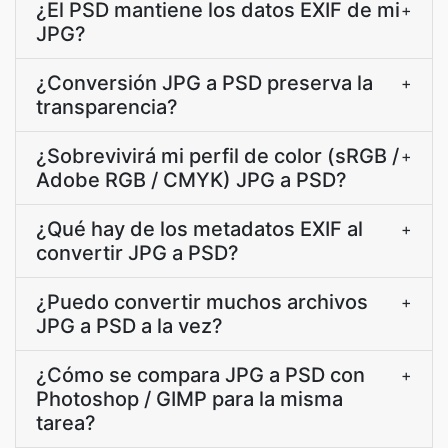
¿El PSD mantiene los datos EXIF de mi
+
JPG?
¿Conversión JPG a PSD preserva la
+
transparencia?
¿Sobrevivirá mi perfil de color (sRGB /
+
Adobe RGB / CMYK) JPG a PSD?
¿Qué hay de los metadatos EXIF al
+
convertir JPG a PSD?
¿Puedo convertir muchos archivos
+
JPG a PSD a la vez?
¿Cómo se compara JPG a PSD con
+
Photoshop / GIMP para la misma
tarea?