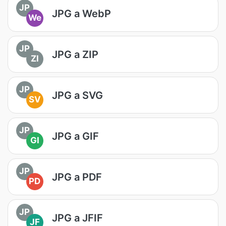
JP
JPG a WebP
We
JP
JPG a ZIP
ZI
JP
JPG a SVG
SV
JP
JPG a GIF
GI
JP
JPG a PDF
PD
JP
JPG a JFIF
JF