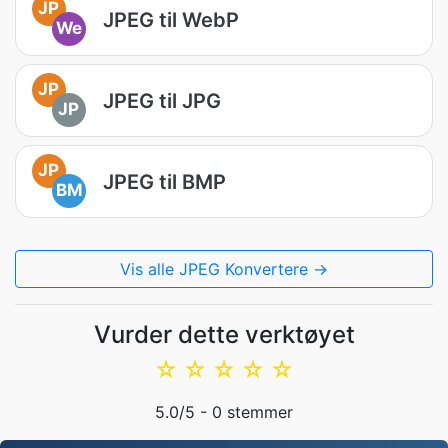
JP
JPEG til WebP
We
JP
JPEG til JPG
JP
JP
JPEG til BMP
BM
Vis alle JPEG Konvertere →
Vurder dette verktøyet
☆
☆
☆
☆
☆
5.0
/5 -
0
stemmer