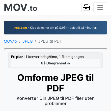
MOV
.to
ns6.com
– Kjøp domenet ditt på $2/år. koblet til på minutter.
MOV.to
JPEG
JPEG til PDF
Fri plan:
1 konvertering/time, 1 fil om gangen
Gå Ubegrenset →
Omforme JPEG til
PDF
Konverter Din JPEG til PDF filer uten
problemer