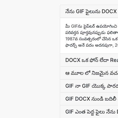
నేను GIF ఫైలును DOCX 
మీ GIFను పైప్‌టర్ ఉపయోగించి
పరివర్తన పూర్తవునప్పుడు ఫలితాల
1987వ సంవత్సరంలో చేసిన ఒక విష
ఫాదర్స్‌ అనే పదం అదనపుగా, 200
DOCX ఒక ఫోన్ లేదా Readd
ఆ మూల లో నిజమైన వచన
GIF నా GIF యొక్క పారద
GIF DOCX నుండి బదిల
GIF ఎంత పెద్ద ఫైలు నేన