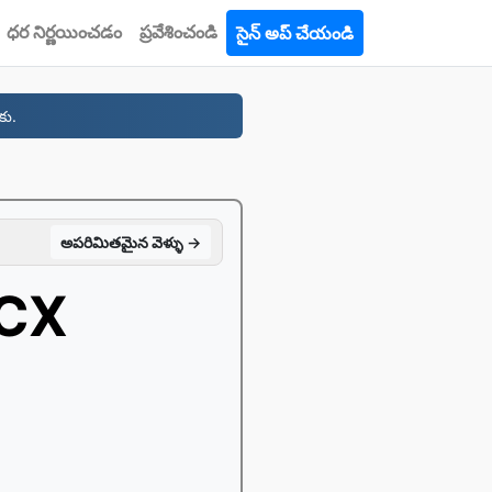
ధర నిర్ణయించడం
ప్రవేశించండి
సైన్ అప్ చేయండి
కు.
అపరిమితమైన వెళ్ళు →
OCX