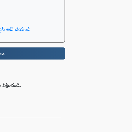
సైన్ అప్ చేయండి
యి.
వీక్షించండి.