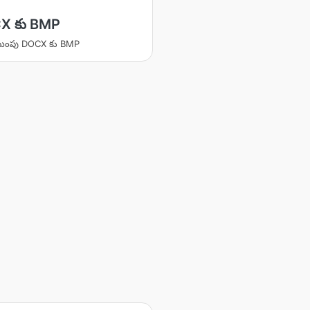
X కు BMP
ింపు DOCX కు BMP