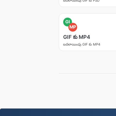
బదలాయింపు GIF కు PSD
GI
MP
GIF కు MP4
బదలాయింపు GIF కు MP4