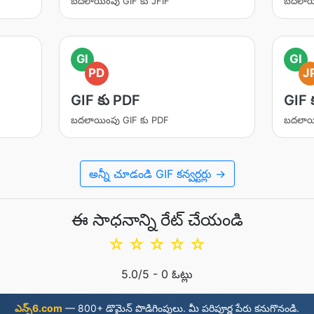
బదలాయింపు GIF కు JFIF
బదలాయి
GI
GI
PD
J
GIF కు PDF
GIF 
బదలాయింపు GIF కు PDF
బదలాయి
అన్నీ చూడండి GIF కన్వర్టర్లు →
ఈ సాధనాన్ని రేట్ చేయండి
☆
☆
☆
☆
☆
5.0
/5 -
0
ఓట్లు
ఎన్స్6.com
—⁠ 800+ డొమైన్ పొడిగింపులు. మీ పరిపూర్ణ పేరు కనుగొనండి.