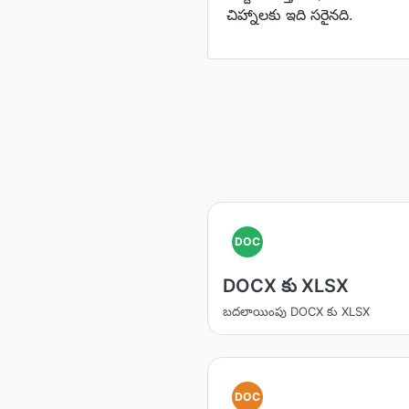
చిహ్నాలకు ఇది సరైనది.
DOC
DOCX కు XLSX
బదలాయింపు DOCX కు XLSX
DOC