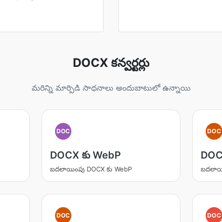
DOCX కన్వర్టర్లు
మరిన్ని మార్పిడి సాధనాలు అందుబాటులో ఉన్నాయి
DOC
DOC
DOCX కు WebP
DOC
బదలాయింపు DOCX కు WebP
బదలాయ
DOC
DOC