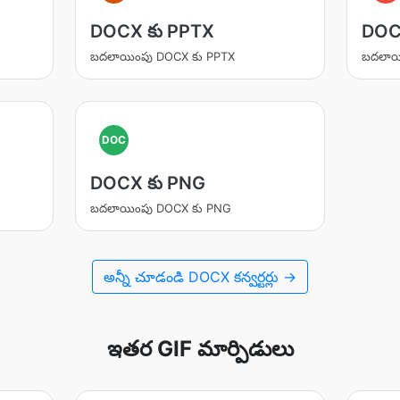
DOCX కు PPTX
DOC
బదలాయింపు DOCX కు PPTX
బదలాయ
DOC
DOCX కు PNG
బదలాయింపు DOCX కు PNG
అన్నీ చూడండి DOCX కన్వర్టర్లు →
ఇతర GIF మార్పిడులు