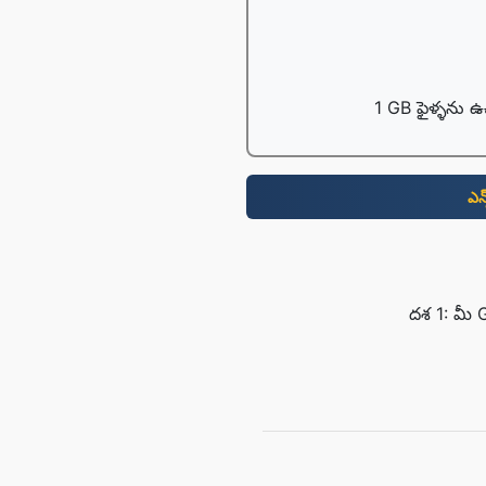
1 GB ఫైళ్ళను ఉ
ఎన
దశ 1: మీ GI