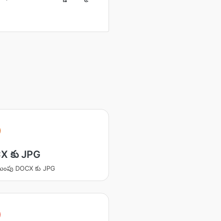
X కు JPG
ింపు DOCX కు JPG