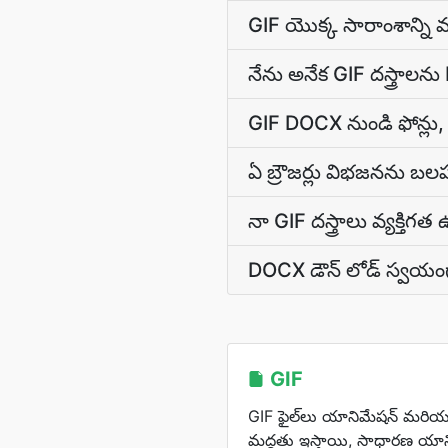
GIF యొక్క సారాంశాన్ని మ
నేను అనేక GIF దస్త్రాల
GIF DOCX నుండి ఫోన్లు, 
ఏ బ్రౌజర్లు విభజనను బల
నా GIF దస్త్రాలు వ్యక్త
DOCX డౌన్ లోడ్ స్వయంగ
GIF
GIF ఫైల్‌లు యానిమేషన్ మరియ
మద్దతు ఇస్తాయి, సాధారణ యాన