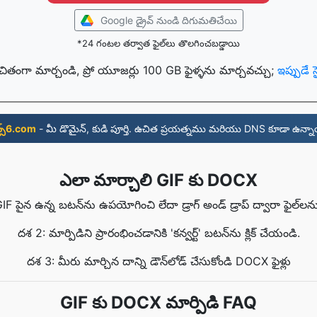
Google డ్రైవ్ నుండి దిగుమతిచేయి
*24 గంటల తర్వాత ఫైల్‌లు తొలగించబడ్డాయి
చితంగా మార్చండి, ప్రో యూజర్లు 100 GB ఫైళ్ళను మార్చవచ్చు;
ఇప్పుడే 
్స్6.com
- మీ డొమైన్, కుడి పూర్తి. ఉచిత ప్రయత్నము మరియు DNS కూడా ఉన్నా
ఎలా మార్చాలి GIF కు DOCX
F పైన ఉన్న బటన్‌ను ఉపయోగించి లేదా డ్రాగ్ అండ్ డ్రాప్ ద్వారా ఫైల్‌లను 
దశ 2: మార్పిడిని ప్రారంభించడానికి 'కన్వర్ట్' బటన్‌ను క్లిక్ చేయండి.
దశ 3: మీరు మార్చిన దాన్ని డౌన్‌లోడ్ చేసుకోండి DOCX ఫైళ్లు
GIF కు DOCX మార్పిడి FAQ