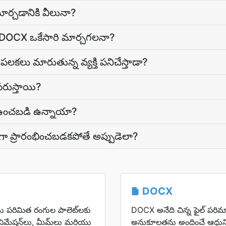
ార్చడానికి వీలునా?
ను DOCX ఒకేసారి మార్చగలనా?
పలకలు మారుతున్న వ్యక్తి పనిచేస్తాడా?
పరుస్తాయి?
ిగత ఉంచబడి ఉన్నాయా?
ా ప్రారంభించబడకపోతే అప్పుడెలా?
DOCX
ు పరిమిత రంగుల పాలెట్‌లకు
DOCX అనేది చిన్న ఫైల్ పర
ిమేషన్‌లు, మీమ్‌లు మరియు
అనుకూలతను అందించే ఆధునిక,