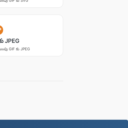
ంపు GIF కు SVG
P
కు JPEG
ంపు GIF కు JPEG