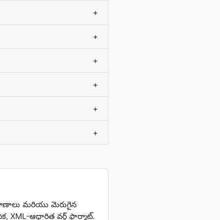
+
+
+
+
+
+
ిమాణాలు మరియు మెరుగైన
 XML-ఆధారిత వర్డ్ ఫార్మాట్.