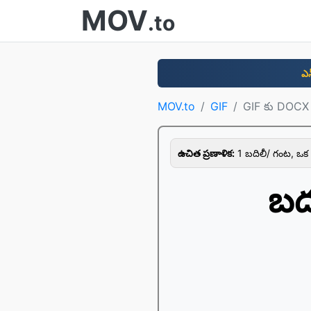
MOV
.to
ఎన
MOV.to
GIF
GIF కు DOCX
ఉచిత ప్రణాళిక:
1 బదిలీ/ గంట, ఒక
బద