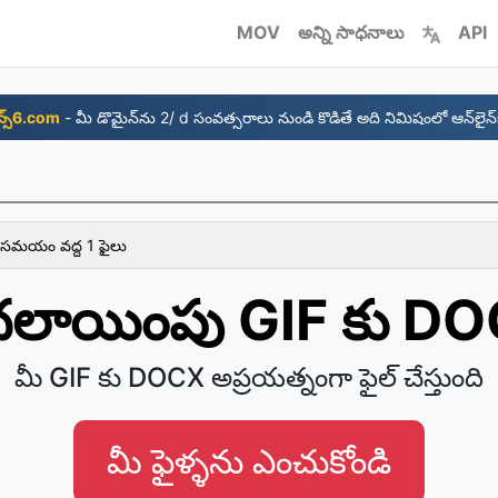
MOV
అన్ని సాధనాలు
API
్స్6.com
- మీ డొమైన్‌ను 2/ d సంవత్సరాలు నుండి కొడితే అది నిమిషంలో ఆన్‌లైన్‌
 సమయం వద్ద 1 ఫైలు
లాయింపు GIF కు D
మీ GIF కు DOCX అప్రయత్నంగా ఫైల్ చేస్తుంది
మీ ఫైళ్ళను ఎంచుకోండి