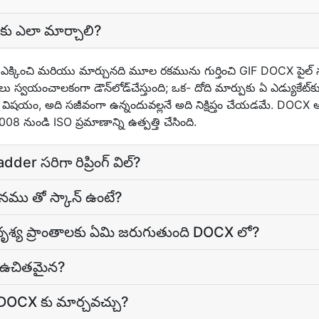
కు ఎలా మార్చాలి?
 ఎక్కించి మరియు మార్చునది మూల రకమును గుర్తించి GIF DOCX పైల్ ను
ు స్వయంచాలకంగా డౌన్‌లోడ్‌చేస్తుంది; ఒక- దోది మార్పుకు ఏ ఎడ్యుకేట్‌క
యం, అది సజీవంగా ఉన్నందువల్లనే అది నిక్షిప్తం చేయడమే. DOCX ఆఫీస్‌ 
8 నుండి ISO ప్రమాణాన్ని ఉత్పత్తి చేసింది.
er సరిగా రిప్రింగ్ విల్?
ము తో స్కాన్ ఉంటే?
ృశ్య ప్రాంతాలకు ఏమి జరుగుతుంది DOCX లో?
ీ ఉచితమైన?
ు DOCX కు మార్చవచ్చు?