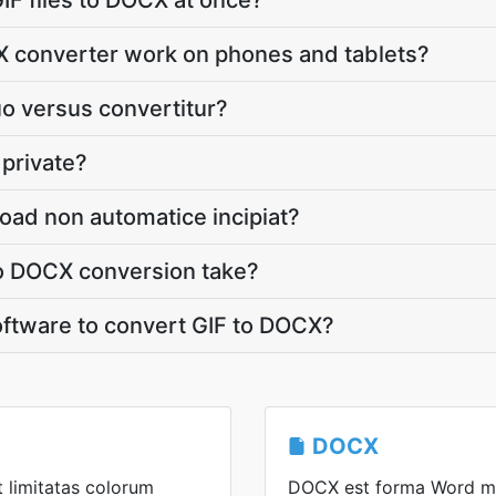
IF files to DOCX at once?
X converter work on phones and tablets?
o versus convertitur?
 private?
ad non automatice incipiat?
o DOCX conversion take?
software to convert GIF to DOCX?
DOCX
 limitatas colorum
DOCX est forma Word mo