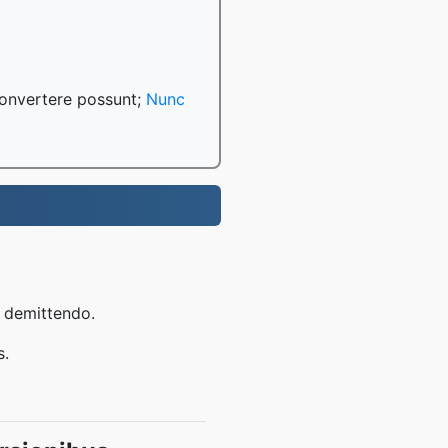
convertere possunt;
Nunc
t demittendo.
s.