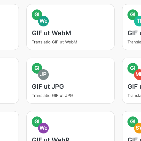
GI
GI
We
T
GIF ut WebM
GIF 
Translatio GIF ut WebM
Transla
GI
GI
JP
M
GIF ut JPG
GIF
Translatio GIF ut JPG
Transl
GI
GI
We
S
GIF ut WebP
GIF 