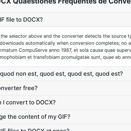
OCX Quaestiones Frequentes de Conve
IF file to DOCX?
g the selector above and the converter detects the source 
t downloads automatically when conversion completes; no 
formatum CompuServe anno 1987, et sola causa quae supervi
omophobiam et transfobiam promulgatae sunt, quae ab anno
, quod non est, quod est, quod est, quod est?
onverter free?
an I convert to DOCX?
ge the content of my GIF?