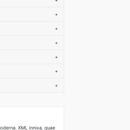
+
+
+
+
+
+
+
derna, XML innixa, quae