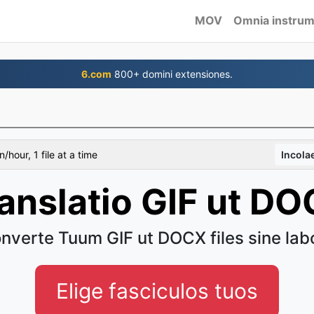
MOV
Omnia instru
6.com
800+ domini extensiones.
/hour, 1 file at a time
Incola
anslatio GIF ut D
nverte Tuum GIF ut DOCX files sine lab
Elige fasciculos tuos