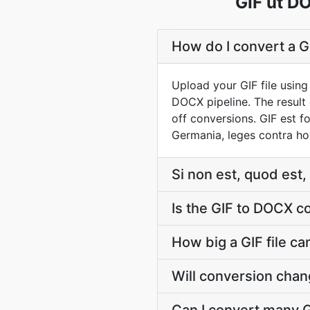
GIF ut D
How do I convert a G
Upload your GIF file usin
DOCX pipeline. The resul
off conversions. GIF est 
Germania, leges contra h
Si non est, quod est
Is the GIF to DOCX c
How big a GIF file c
Will conversion chan