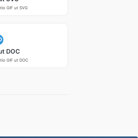
atio GIF ut SVG
O
 ut DOC
atio GIF ut DOC