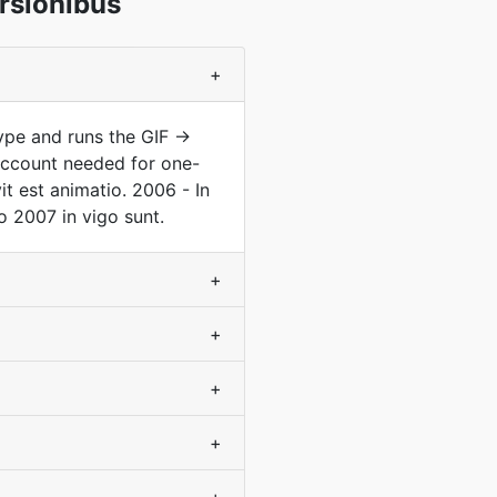
rsionibus
+
type and runs the GIF →
account needed for one-
t est animatio. 2006 - In
 2007 in vigo sunt.
+
+
+
+