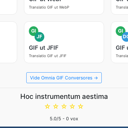
Translatio GIF ut WebP
Transl
GI
GI
JF
D
GIF ut JFIF
GIF
Translatio GIF ut JFIF
Transl
Vide Omnia GIF Conversores →
Hoc instrumentum aestima
☆
☆
☆
☆
☆
5.0
/5 -
0
vox