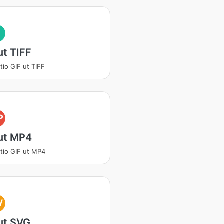
I
ut TIFF
tio GIF ut TIFF
P
 ut MP4
atio GIF ut MP4
V
ut SVG