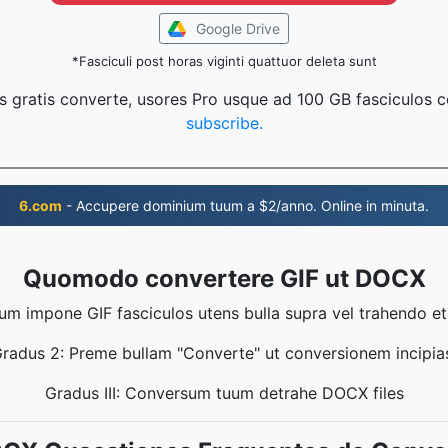
Google Drive
*Fasciculi post horas viginti quattuor deleta sunt
s gratis converte, usores Pro usque ad 100 GB fasciculos 
subscribe.
6.com
- Accupere dominium tuum a $2/anno. Online in minuta.
Quomodo convertere GIF ut DOCX
um impone GIF fasciculos utens bulla supra vel trahendo e
radus 2: Preme bullam "Converte" ut conversionem incipia
Gradus III: Conversum tuum detrahe DOCX files