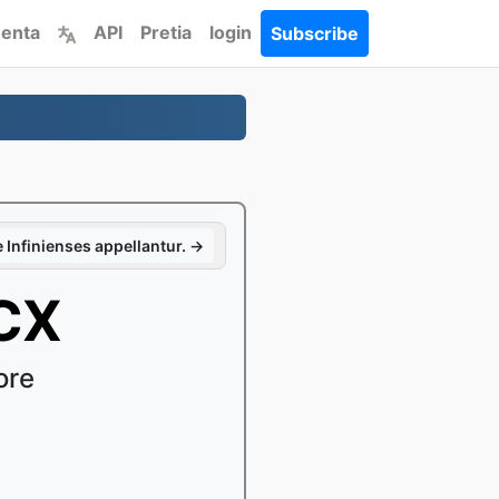
menta
API
Pretia
login
Subscribe
e Infinienses appellantur. →
OCX
ore