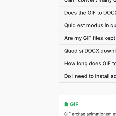
Can I convert many G
Does the GIF to DOC
Quid est modus in qu
Are my GIF files kept
Quod si DOCX downlo
How long does GIF t
Do I need to install 
GIF
GIF archae animationem et