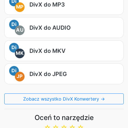
Di
DivX do MP3
MP
Di
DivX do AUDIO
AU
Di
DivX do MKV
MK
Di
DivX do JPEG
JP
Zobacz wszystko DivX Konwertery →
Oceń to narzędzie
☆
☆
☆
☆
☆