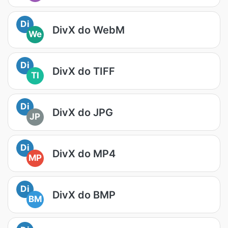
Di
DivX do WebM
We
Di
DivX do TIFF
TI
Di
DivX do JPG
JP
Di
DivX do MP4
MP
Di
DivX do BMP
BM