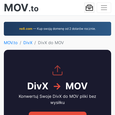
MOV
.to
ns6.com
— Kup swoją domenę od 2 dolarów rocznie.
MOV.to
DivX
DivX do MOV
DivX
→
MOV
Konwertuj Swoje DivX do MOV pliki bez
wysiłku