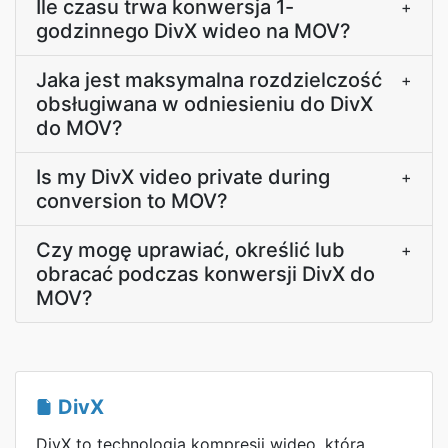
Ile czasu trwa konwersja 1-
+
godzinnego DivX wideo na MOV?
Jaka jest maksymalna rozdzielczość
+
obsługiwana w odniesieniu do DivX
do MOV?
Is my DivX video private during
+
conversion to MOV?
Czy mogę uprawiać, określić lub
+
obracać podczas konwersji DivX do
MOV?
DivX
DivX to technologia kompresji wideo, która