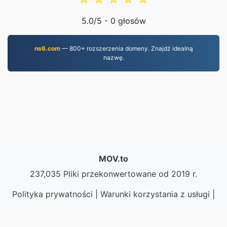
5.0
/5 -
0
głosów
ns6.com
— 800+ rozszerzenia domeny. Znajdź idealną
nazwę.
MOV.to
237,035 Pliki przekonwertowane od 2019 r.
Polityka prywatności
|
Warunki korzystania z usługi
|
O nas
|
Skontaktuj się z nami
|
API
|
Próbki
|
Zainstaluj aplikację