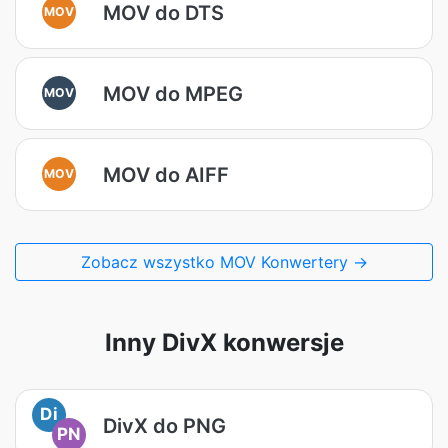
MOV do DTS
MOV
MOV do MPEG
MOV
MOV do AIFF
MOV
Zobacz wszystko MOV Konwertery →
Inny DivX konwersje
Di
DivX do PNG
PN