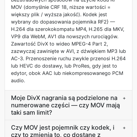
MOV (domyślnie CRF 18, niższe wartości =
większy plik / wyższa jakość). Kodek jest
wybrany do dopasowania pojemnika RF2} —
H.264 dla szerokokompatu MP4, H.265 dla MKV,
VP9 dla WebM, AV1 dla nowszych rurociągów.
Zawartość DivX to wideo MPEG-4 Part 2,
zazwyczaj zawinięte w AVI, z dźwiękiem MP3 lub
AC-3. Przenoszenie ruchu zwykle przenosi H.264
lub HEVC do dostawy, lub ProRes, gdy jest to
edytor, obok AAC lub niekompresowanego PCM
audio.
Moje DivX nagrania są podzielone na
+
numerowane części — czy MOV mają
taki sam limit?
Czy MOV jest pojemnik czy kodek, i
+
czy to zmienia to, co dostanę z