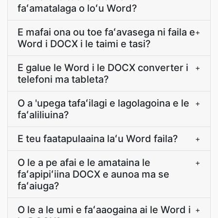
faʻamatalaga o loʻu Word?
E mafai ona ou toe faʻavasega ni faila e
+
Word i DOCX i le taimi e tasi?
E galue le Word i le DOCX converter i
+
telefoni ma tableta?
O a 'upega tafaʻilagi e lagolagoina e le
+
faʻaliliuina?
E teu faatapulaaina laʻu Word faila?
+
O le a pe afai e le amataina le
+
faʻapipiʻiina DOCX e aunoa ma se
faʻaiuga?
O le a le umi e faʻaaogaina ai le Word i
+