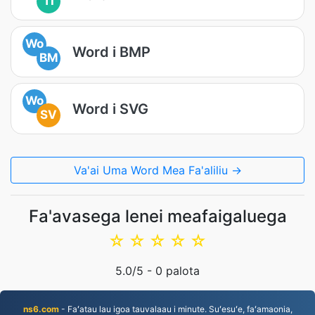
TI
Wo
Word i BMP
BM
Wo
Word i SVG
SV
Va'ai Uma Word Mea Fa'aliliu →
Fa'avasega lenei meafaigaluega
☆
☆
☆
☆
☆
5.0
/5 -
0
palota
ns6.com
- Faʻatau lau igoa tauvalaau i minute. Suʻesuʻe, faʻamaonia,