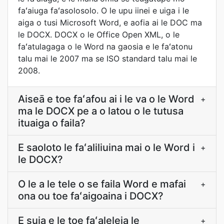
faʻaiuga faʻasolosolo. O le upu iinei e uiga i le
aiga o tusi Microsoft Word, e aofia ai le DOC ma
le DOCX. DOCX o le Office Open XML, o le
faʻatulagaga o le Word na gaosia e le faʻatonu
talu mai le 2007 ma se ISO standard talu mai le
2008.
Aiseā e toe faʻafou ai i le va o le Word
+
ma le DOCX pe a o latou o le tutusa
ituaiga o faila?
E saoloto le faʻaliliuina mai o le Word i
+
le DOCX?
O le a le tele o se faila Word e mafai
+
ona ou toe faʻaigoaina i DOCX?
E suia e le toe faʻaleleia le
+