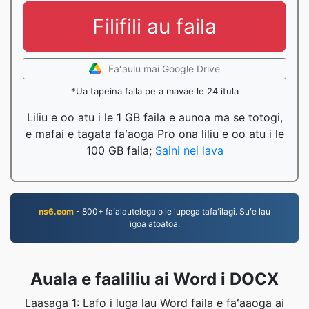
Filifili au faila
Faʻaulu mai Google Drive
*Ua tapeina faila pe a mavae le 24 itula
Liliu e oo atu i le 1 GB faila e aunoa ma se totogi,
e mafai e tagata faʻaoga Pro ona liliu e oo atu i le
100 GB faila;
Saini nei lava
ns6.com
- 800+ faʻalautelega o le 'upega tafaʻilagi. Suʻe lau
igoa atoatoa.
Auala e faaliliu ai Word i DOCX
Laasaga 1: Lafo i luga lau Word faila e faʻaaoga ai