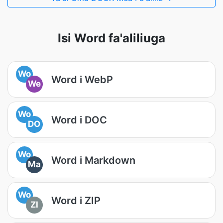
Isi Word fa'aliliuga
Wo
Word i WebP
We
Wo
Word i DOC
DO
Wo
Word i Markdown
Ma
Wo
Word i ZIP
ZI