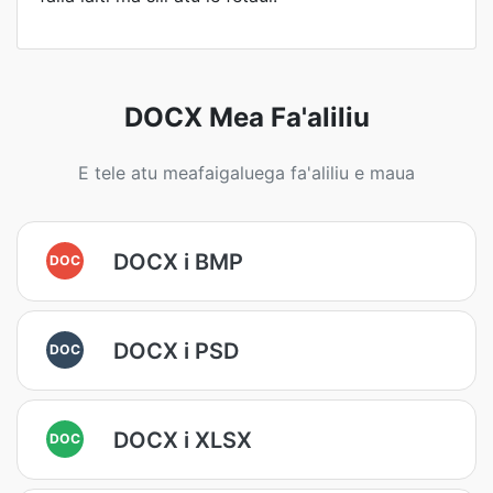
DOCX Mea Fa'aliliu
E tele atu meafaigaluega fa'aliliu e maua
DOCX i BMP
DOC
DOCX i PSD
DOC
DOCX i XLSX
DOC