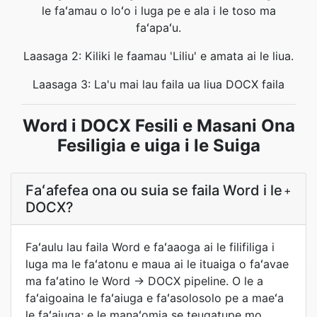
le faʻamau o loʻo i luga pe e ala i le toso ma
faʻapaʻu.
Laasaga 2: Kiliki le faamau 'Liliu' e amata ai le liua.
Laasaga 3: La'u mai lau faila ua liua DOCX faila
Word i DOCX Fesili e Masani Ona
Fesiligia e uiga i le Suiga
Faʻafefea ona ou suia se faila Word i le
+
DOCX?
Faʻaulu lau faila Word e faʻaaoga ai le filifiliga i
luga ma le faʻatonu e maua ai le ituaiga o faʻavae
ma faʻatino le Word → DOCX pipeline. O le a
faʻaigoaina le faʻaiuga e faʻasolosolo pe a maeʻa
le faʻaiuga; e le manaʻomia se teugatupe mo