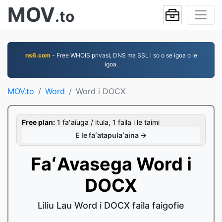
MOV
.to
ns6.com
- Free WHOIS privasi, DNS ma SSL i so o se igoa o le
igoa.
MOV.to
Word
Word i DOCX
Free plan:
1 faʻaiuga / itula, 1 faila i le taimi
E le faʻatapulaʻaina →
FaʻAvasega Word i
DOCX
Liliu Lau Word i DOCX faila faigofie