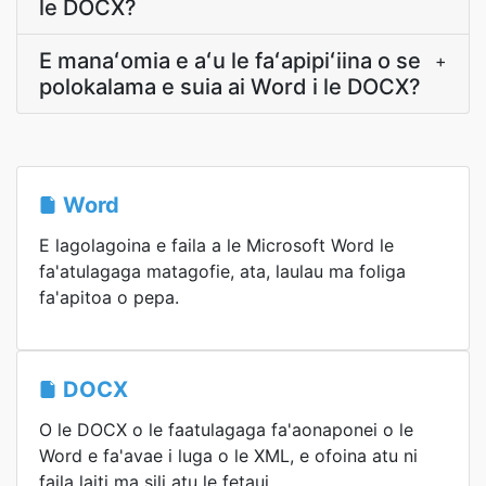
le DOCX?
E manaʻomia e aʻu le faʻapipiʻiina o se
+
polokalama e suia ai Word i le DOCX?
Word
E lagolagoina e faila a le Microsoft Word le
fa'atulagaga matagofie, ata, laulau ma foliga
fa'apitoa o pepa.
DOCX
O le DOCX o le faatulagaga fa'aonaponei o le
Word e fa'avae i luga o le XML, e ofoina atu ni
faila laiti ma sili atu le fetaui.