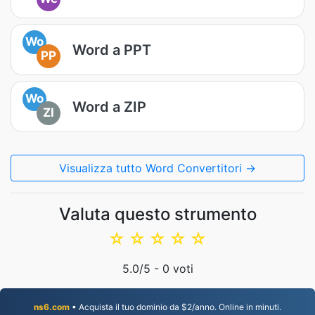
Wo
Word a PPT
PP
Wo
Word a ZIP
ZI
Visualizza tutto Word Convertitori →
Valuta questo strumento
☆
☆
☆
☆
☆
5.0
/5 -
0
voti
ns6.com
• Acquista il tuo dominio da $2/anno. Online in minuti.