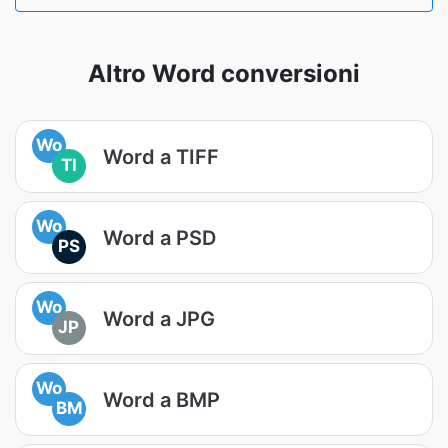
Altro Word conversioni
Wo
Word a TIFF
TI
Wo
Word a PSD
PS
Wo
Word a JPG
JP
Wo
Word a BMP
BM