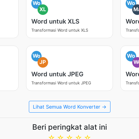
Wo
Wo
XL
M
Word untuk XLS
Wor
Transformasi Word untuk XLS
Transf
Wo
Wo
JP
W
Word untuk JPEG
Wor
Transformasi Word untuk JPEG
Transf
Lihat Semua Word Konverter →
Beri peringkat alat ini
☆
☆
☆
☆
☆