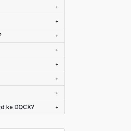
+
+
?
+
+
+
+
+
ord ke DOCX?
+