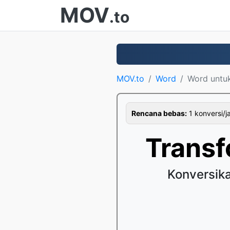
MOV
.to
MOV.to
Word
Word untu
Rencana bebas:
1 konversi/j
Trans
Konversik