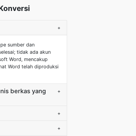
Konversi
+
ipe sumber dan
lesai; tidak ada akun
rosoft Word, mencakup
at Word telah diproduksi
nis berkas yang
+
+
+