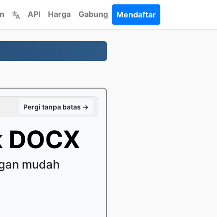
an
API
Harga
Gabung
Mendaftar
Pergi tanpa batas →
k DOCX
ngan mudah