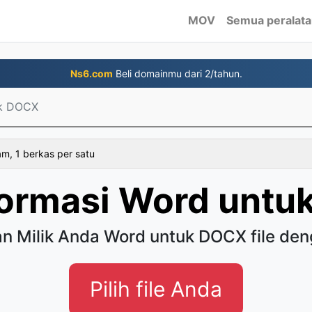
MOV
Semua peralat
Ns6.com
Beli domainmu dari 2/tahun.
k DOCX
am, 1 berkas per satu
formasi Word untu
an Milik Anda Word untuk DOCX file de
Pilih file Anda