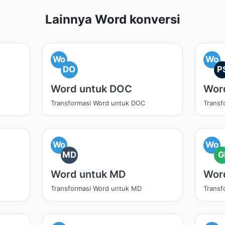
Lainnya Word konversi
Wo
Wo
DO
P
Word untuk DOC
Wor
Transformasi Word untuk DOC
Transf
Wo
Wo
MD
G
Word untuk MD
Wor
Transformasi Word untuk MD
Transf