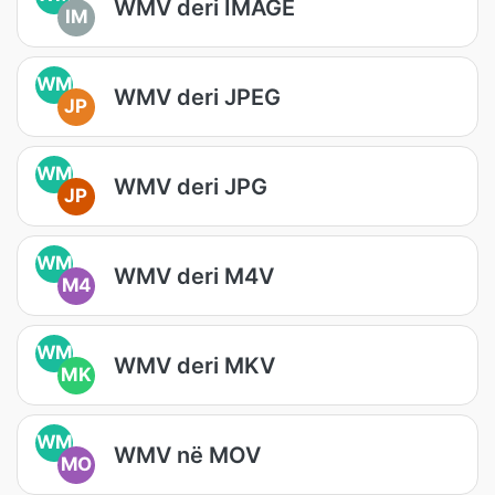
WMV deri IMAGE
IM
WM
WMV deri JPEG
JP
WM
WMV deri JPG
JP
WM
WMV deri M4V
M4
WM
WMV deri MKV
MK
WM
WMV në MOV
MO