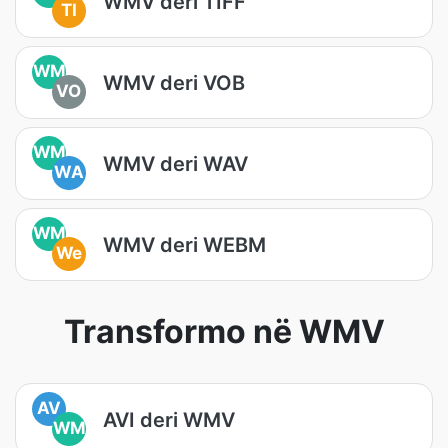
WMV deri TIFF
TI
WM
WMV deri VOB
VO
WM
WMV deri WAV
WA
WM
WMV deri WEBM
We
Transformo në WMV
AV
AVI deri WMV
WM