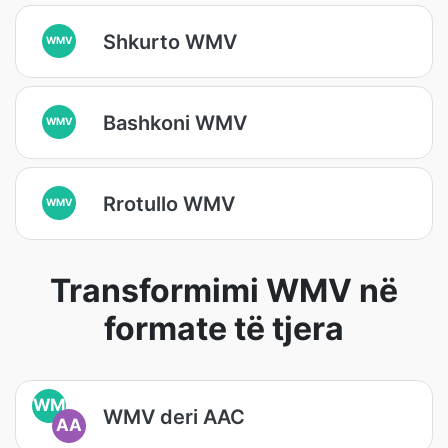
Shkurto WMV
WMV
Bashkoni WMV
WMV
Rrotullo WMV
WMV
Transformimi WMV në
formate të tjera
WM
WMV deri AAC
AA