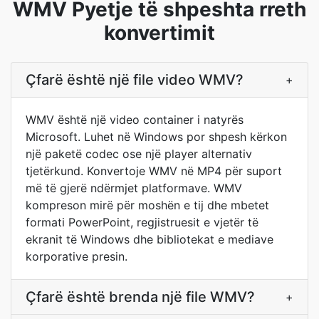
WMV Pyetje të shpeshta rreth
konvertimit
Çfarë është një file video WMV?
+
WMV është një video container i natyrës
Microsoft. Luhet në Windows por shpesh kërkon
një paketë codec ose një player alternativ
tjetërkund. Konvertoje WMV në MP4 për suport
më të gjerë ndërmjet platformave. WMV
kompreson mirë për moshën e tij dhe mbetet
formati PowerPoint, regjistruesit e vjetër të
ekranit të Windows dhe bibliotekat e mediave
korporative presin.
Çfarë është brenda një file WMV?
+