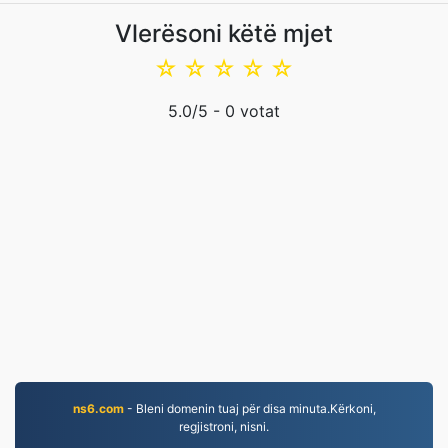
Vlerësoni këtë mjet
☆
☆
☆
☆
☆
5.0
/5 -
0
votat
ns6.com
- Bleni domenin tuaj për disa minuta.Kërkoni,
regjistroni, nisni.