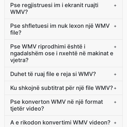
Pse regjistruesi im i ekranit ruajti
+
WMV?
Pse shfletuesi im nuk lexon një WMV
+
file?
Pse WMV riprodhimi është i
+
ngadalshëm ose i nxehtë në makinat e
vjetra?
Duhet të ruaj file e reja si WMV?
+
Ku shkojnë subtitrat për një file WMV?
+
Pse konverton WMV në një format
+
tjetër video?
A e rikodon konvertimi WMV videon?
+