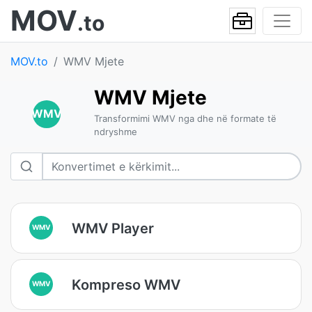
MOV
.to
MOV.to
WMV Mjete
WMV Mjete
WMV
Transformimi WMV nga dhe në formate të
ndryshme
WMV Player
WMV
Kompreso WMV
WMV