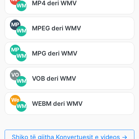
MP4 deri WMV
WM
MP
MPEG deri WMV
WM
MP
MPG deri WMV
WM
VO
VOB deri WMV
WM
We
WEBM deri WMV
WM
Shiko të gjitha Konvertuesit e videos →