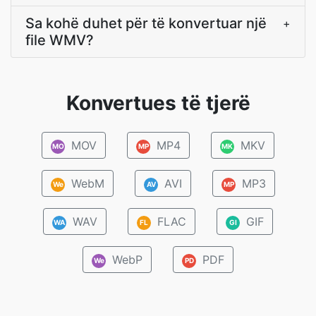
Sa kohë duhet për të konvertuar një
+
file WMV?
Konvertues të tjerë
MOV
MP4
MKV
MO
MP
MK
WebM
AVI
MP3
We
AV
MP
WAV
FLAC
GIF
WA
FL
GI
WebP
PDF
We
PD