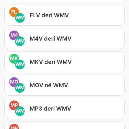
FL
FLV deri WMV
WM
M4
M4V deri WMV
WM
MK
MKV deri WMV
WM
MO
MOV në WMV
WM
MP
MP3 deri WMV
WM
MP