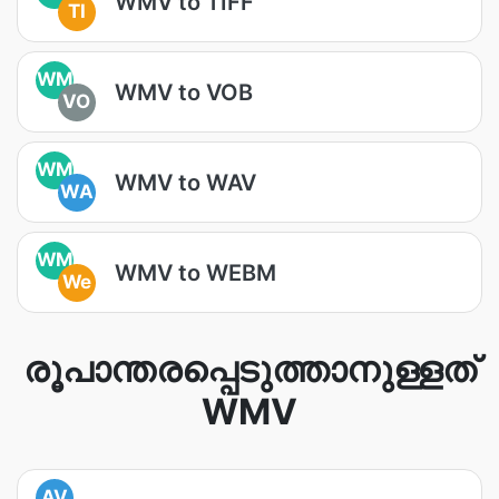
WMV to TIFF
TI
WM
WMV to VOB
VO
WM
WMV to WAV
WA
WM
WMV to WEBM
We
രൂപാന്തരപ്പെടുത്താനുള്ളത്
WMV
AV