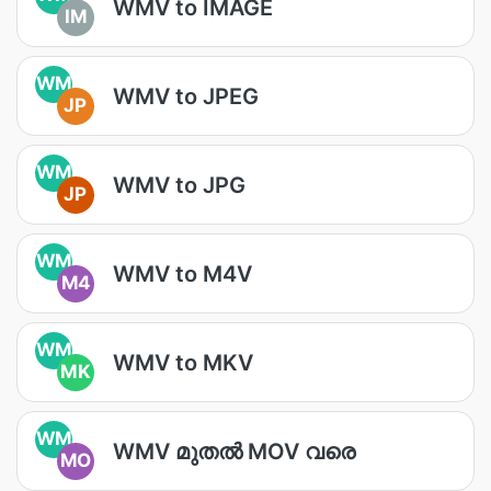
WMV to IMAGE
IM
WM
WMV to JPEG
JP
WM
WMV to JPG
JP
WM
WMV to M4V
M4
WM
WMV to MKV
MK
WM
WMV മുതൽ MOV വരെ
MO