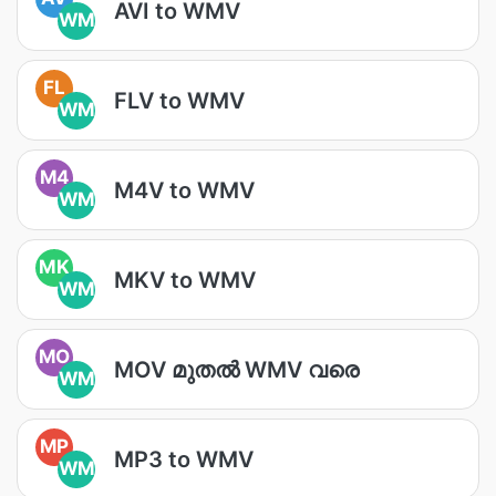
AVI to WMV
WM
FL
FLV to WMV
WM
M4
M4V to WMV
WM
MK
MKV to WMV
WM
MO
MOV മുതൽ WMV വരെ
WM
MP
MP3 to WMV
WM