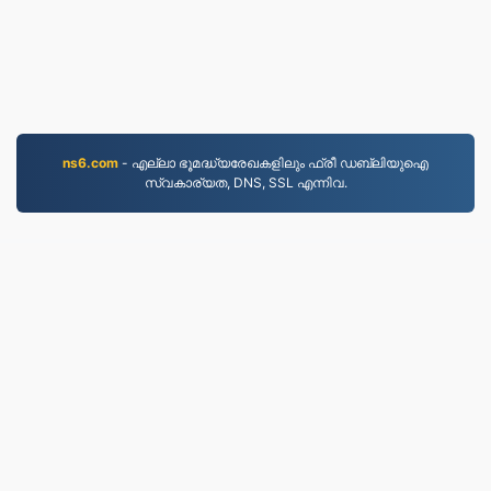
ns6.com
- എല്ലാ ഭൂമദ്ധ്യരേഖകളിലും ഫ്രീ ഡബ്ലിയുഐ
സ്വകാര്യത, DNS, SSL എന്നിവ.
MOV.to
237,018 2019 മുതൽ ഫയലുകൾ പരിവർത്തനം
ചെയ്‌തു
സ്വകാര്യതാ നയം
|
സേവന നിബന്ധനകൾ
|
ഞങ്ങളേക്കുറിച്ച്
|
ഞങ്ങളെ സമീപിക്കുക
|
API
|
മാതൃകകള്‍
|
App ഇന്‍സ്റ്റോള്‍ ചെയ്യുക
© 2026 MOV.to
|
VPS.org
LLC | നിർമ്മിച്ചത്
nadermx