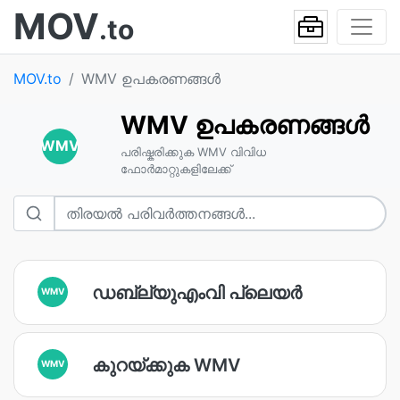
MOV
.to
MOV.to
WMV ഉപകരണങ്ങൾ
WMV ഉപകരണങ്ങൾ
WMV
പരിഷ്കരിക്കുക WMV വിവിധ
ഫോർമാറ്റുകളിലേക്ക്
ഡബ്ല്യുഎംവി പ്ലെയർ
WMV
കുറയ്ക്കുക WMV
WMV