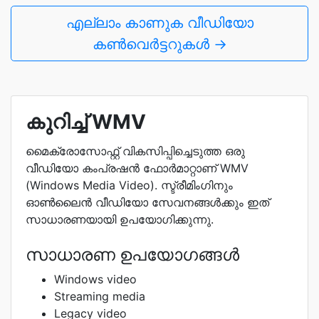
എല്ലാം കാണുക വീഡിയോ
കൺവെർട്ടറുകൾ →
കുറിച്ച് WMV
മൈക്രോസോഫ്റ്റ് വികസിപ്പിച്ചെടുത്ത ഒരു
വീഡിയോ കംപ്രഷൻ ഫോർമാറ്റാണ് WMV
(Windows Media Video). സ്ട്രീമിംഗിനും
ഓൺലൈൻ വീഡിയോ സേവനങ്ങൾക്കും ഇത്
സാധാരണയായി ഉപയോഗിക്കുന്നു.
സാധാരണ ഉപയോഗങ്ങൾ
Windows video
Streaming media
Legacy video