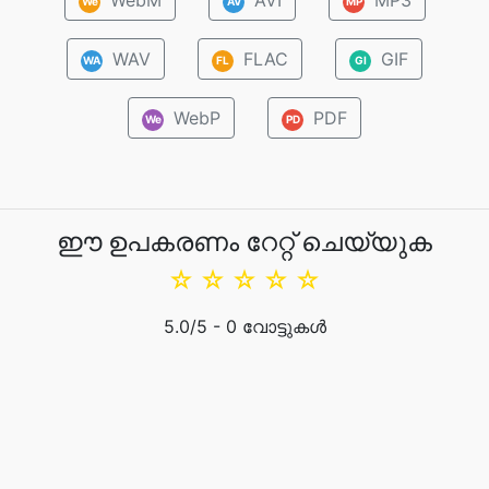
WebM
AVI
MP3
We
AV
MP
WAV
FLAC
GIF
WA
FL
GI
WebP
PDF
We
PD
ഈ ഉപകരണം റേറ്റ് ചെയ്യുക
☆
☆
☆
☆
☆
5.0
/5 -
0
വോട്ടുകൾ