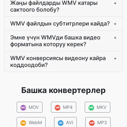
Жаңы файлдарды WMV катары
+
сактоого болобу?
WMV файлдын субтитрлери кайда?
+
Эмне үчүн WMVди башка видео
+
форматына которуу керек?
WMV конверсиясы видеону кайра
+
коддоодоби?
Башка конвертерлер
MOV
MP4
MKV
MO
MP
MK
WebM
AVI
MP3
We
AV
MP