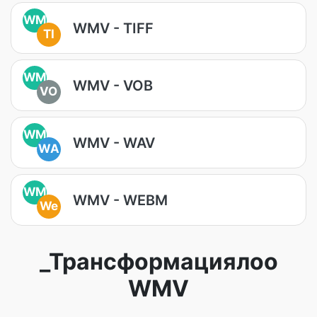
WM
WMV - TIFF
TI
WM
WMV - VOB
VO
WM
WMV - WAV
WA
WM
WMV - WEBM
We
_Трансформациялоо
WMV