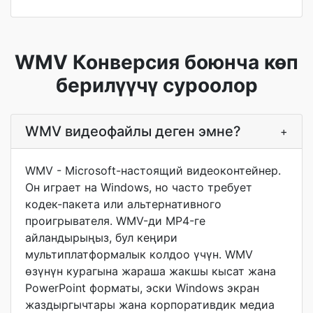
WMV Конверсия боюнча көп
берилүүчү суроолор
WMV видеофайлы деген эмне?
+
WMV - Microsoft-настоящий видеоконтейнер.
Он играет на Windows, но часто требует
кодек-пакета или альтернативного
проигрывателя. WMV-ди MP4-ге
айландырыңыз, бул кеңири
мультиплатформалык колдоо үчүн. WMV
өзүнүн курагына жараша жакшы кысат жана
PowerPoint форматы, эски Windows экран
жаздыргычтары жана корпоративдик медиа