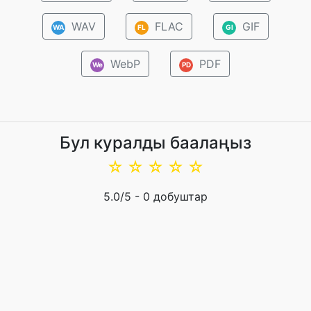
WAV
FLAC
GIF
WA
FL
GI
WebP
PDF
We
PD
Бул куралды баалаңыз
☆
☆
☆
☆
☆
5.0
/5 -
0
добуштар