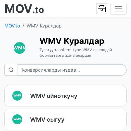
MOV
.to
MOV.to
WMV Куралдар
WMV Куралдар
WMV
Түзөтүүtransform-type WMV ар кандай
форматтарга жана алардан
WMV ойноткучу
WMV
WMV сыгуу
WMV