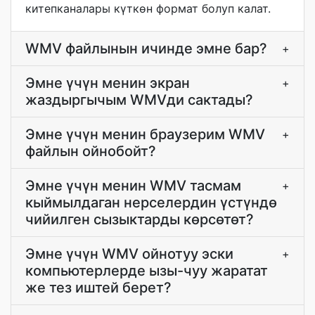
китепканалары күткөн формат болуп калат.
WMV файлынын ичинде эмне бар?
+
Эмне үчүн менин экран
+
жаздыргычым WMVди сактады?
Эмне үчүн менин браузерим WMV
+
файлын ойнобойт?
Эмне үчүн менин WMV тасмам
+
кыймылдаган нерселердин үстүндө
чийилген сызыктарды көрсөтөт?
Эмне үчүн WMV ойнотуу эски
+
компьютерлерде ызы-чуу жаратат
же тез иштей берет?