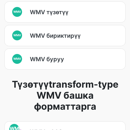
WMV түзөтүү
WMV
WMV бириктирүү
WMV
WMV буруу
WMV
Түзөтүүtransform-type
WMV башка
форматтарга
WM