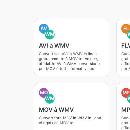
AV
FL
WM
AVI à WMV
FL
Cunvertisce AVI in WMV in linea
Cunv
gratuitamente à MOV.to. Veloce,
grat
affidabile AVI à WMV cunversione
affi
per MOV è tutti i formati video.
per M
MO
MP
WM
MOV à WMV
MP
Cunvertitore MOV in WMV in ligna
Cunv
di rigalu cù MOV.to
grat
affi