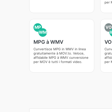
per M
MP
VO
WM
MPG à WMV
VO
Cunvertisce MPG in WMV in linea
Cunv
gratuitamente à MOV.to. Veloce,
grat
affidabile MPG à WMV cunversione
affi
per MOV è tutti i formati video.
per M