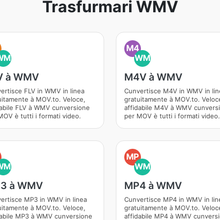
Trasfurmari WMV
M4
WM
WM
V à WMV
M4V à WMV
ertisce FLV in WMV in linea
Cunvertisce M4V in WMV in lin
uitamente à MOV.to. Veloce,
gratuitamente à MOV.to. Veloc
dabile FLV à WMV cunversione
affidabile M4V à WMV cunvers
OV è tutti i formati video.
per MOV è tutti i formati video.
MP
WM
WM
3 à WMV
MP4 à WMV
ertisce MP3 in WMV in linea
Cunvertisce MP4 in WMV in lin
uitamente à MOV.to. Veloce,
gratuitamente à MOV.to. Veloc
dabile MP3 à WMV cunversione
affidabile MP4 à WMV cunvers