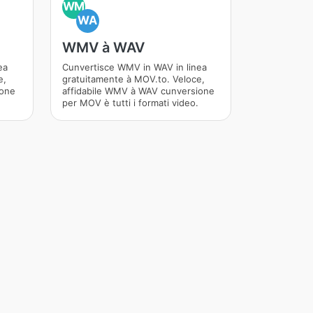
WM
WA
WMV à WAV
ea
Cunvertisce WMV in WAV in linea
e,
gratuitamente à MOV.to. Veloce,
ione
affidabile WMV à WAV cunversione
per MOV è tutti i formati video.