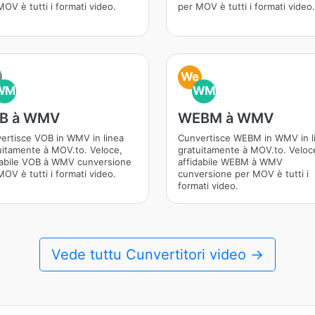
OV è tutti i formati video.
per MOV è tutti i formati video.
We
WM
WM
B à WMV
WEBM à WMV
ertisce VOB in WMV in linea
Cunvertisce WEBM in WMV in l
uitamente à MOV.to. Veloce,
gratuitamente à MOV.to. Veloc
dabile VOB à WMV cunversione
affidabile WEBM à WMV
OV è tutti i formati video.
cunversione per MOV è tutti i
formati video.
Vede tuttu Cunvertitori video →