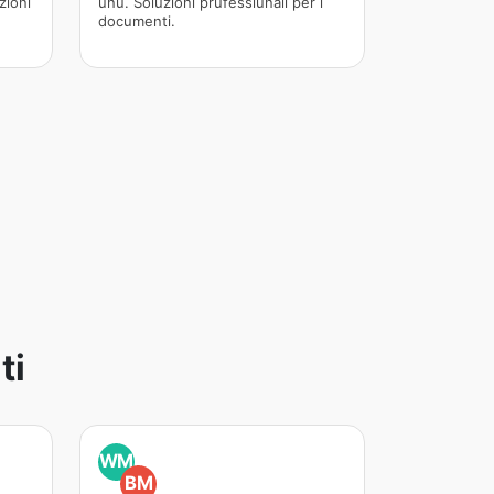
zioni
unu. Soluzioni prufessiunali per i
documenti.
ti
WM
BM