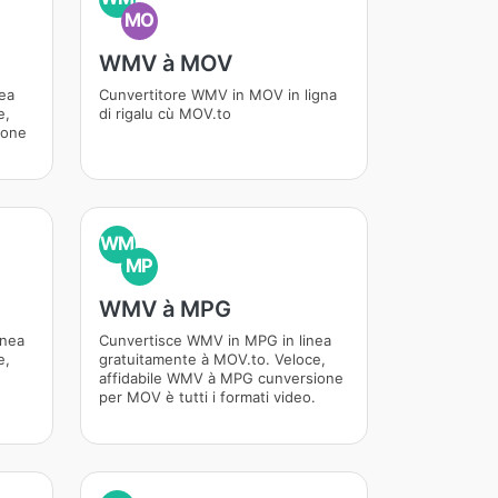
MO
WMV à MOV
ea
Cunvertitore WMV in MOV in ligna
e,
di rigalu cù MOV.to
ione
WM
MP
WMV à MPG
inea
Cunvertisce WMV in MPG in linea
e,
gratuitamente à MOV.to. Veloce,
affidabile WMV à MPG cunversione
per MOV è tutti i formati video.