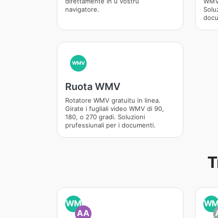
direttamente in u vostru
WMV 
navigatore.
Soluz
docu
WMV
Ruota WMV
Rotatore WMV gratuitu in linea.
Girate i fugliali video WMV di 90,
180, o 270 gradi. Soluzioni
prufessiunali per i documenti.
T
WM
W
AA