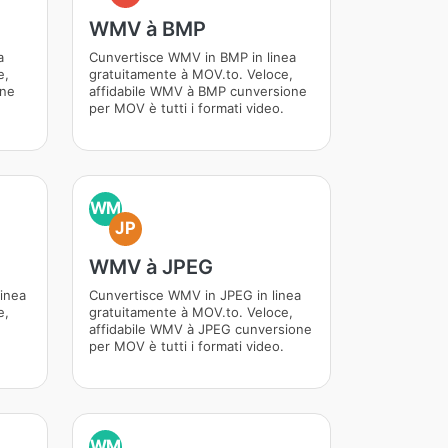
WMV à BMP
a
Cunvertisce WMV in BMP in linea
e,
gratuitamente à MOV.to. Veloce,
one
affidabile WMV à BMP cunversione
per MOV è tutti i formati video.
WM
JP
WMV à JPEG
inea
Cunvertisce WMV in JPEG in linea
e,
gratuitamente à MOV.to. Veloce,
affidabile WMV à JPEG cunversione
per MOV è tutti i formati video.
WM