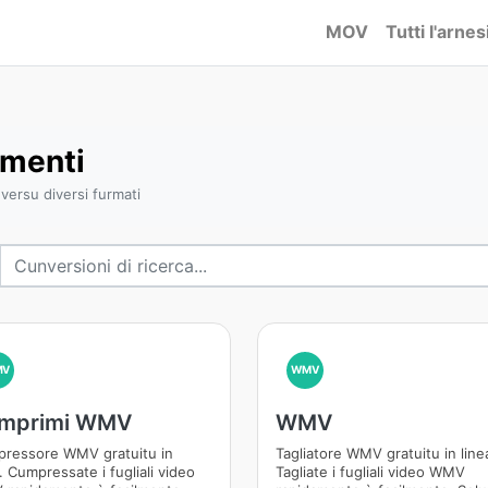
MOV
Tutti l'arnes
menti
versu diversi furmati
MV
WMV
mprimi WMV
WMV
ressore WMV gratuitu in
Tagliatore WMV gratuitu in line
. Cumpressate i fugliali video
Tagliate i fugliali video WMV