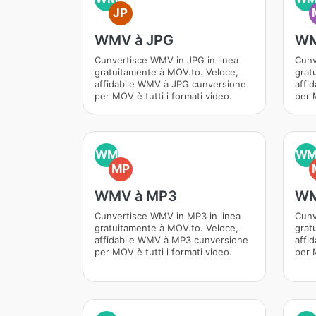
JP
WMV à JPG
WM
Cunvertisce WMV in JPG in linea
Cunv
gratuitamente à MOV.to. Veloce,
grat
affidabile WMV à JPG cunversione
affi
per MOV è tutti i formati video.
per M
WM
W
MP
WMV à MP3
WM
Cunvertisce WMV in MP3 in linea
Cunv
gratuitamente à MOV.to. Veloce,
grat
affidabile WMV à MP3 cunversione
affi
per MOV è tutti i formati video.
per M