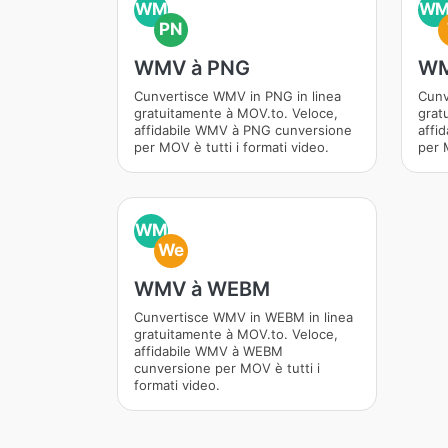
WM
W
PN
WMV à PNG
WM
Cunvertisce WMV in PNG in linea
Cunv
gratuitamente à MOV.to. Veloce,
grat
affidabile WMV à PNG cunversione
affi
per MOV è tutti i formati video.
per M
WM
We
WMV à WEBM
Cunvertisce WMV in WEBM in linea
gratuitamente à MOV.to. Veloce,
affidabile WMV à WEBM
cunversione per MOV è tutti i
formati video.