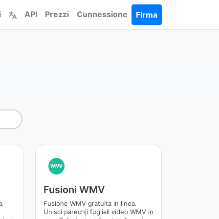
i
API
Prezzi
Cunnessione
Firma
WMV
Fusioni WMV
a.
Fusione WMV gratuita in linea.
Unisci parechji fugliali video WMV in