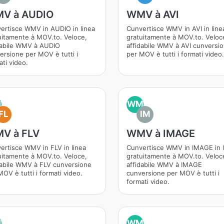
V à AUDIO
WMV à AVI
ertisce WMV in AUDIO in linea
Cunvertisce WMV in AVI in line
uitamente à MOV.to. Veloce,
gratuitamente à MOV.to. Veloc
dabile WMV à AUDIO
affidabile WMV à AVI cunversi
ersione per MOV è tutti i
per MOV è tutti i formati video.
ati video.
M
WM
FL
IM
V à FLV
WMV à IMAGE
ertisce WMV in FLV in linea
Cunvertisce WMV in IMAGE in l
uitamente à MOV.to. Veloce,
gratuitamente à MOV.to. Veloc
dabile WMV à FLV cunversione
affidabile WMV à IMAGE
OV è tutti i formati video.
cunversione per MOV è tutti i
formati video.
M
WM