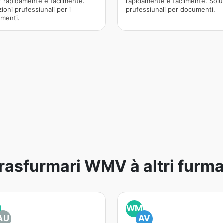
rapidamente è facilmente.
rapidamente è facilmente. Solu
ioni prufessiunali per i
prufessiunali per documenti.
menti.
rasfurmari WMV à altri furma
M
WM
AU
AV