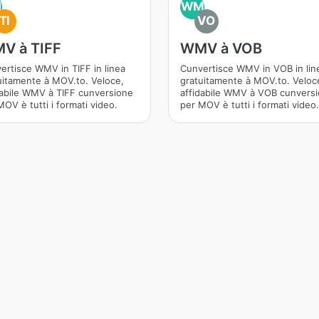
M
WM
TI
VO
V à TIFF
WMV à VOB
ertisce WMV in TIFF in linea
Cunvertisce WMV in VOB in lin
uitamente à MOV.to. Veloce,
gratuitamente à MOV.to. Veloc
dabile WMV à TIFF cunversione
affidabile WMV à VOB cunvers
OV è tutti i formati video.
per MOV è tutti i formati video.