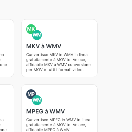
MK
WM
MKV à WMV
ea
Cunvertisce MKV in WMV in linea
e,
gratuitamente à MOV.to. Veloce,
ione
affidabile MKV à WMV cunversione
per MOV è tutti i formati video.
MP
WM
MPEG à WMV
ea
Cunvertisce MPEG in WMV in linea
e,
gratuitamente à MOV.to. Veloce,
ione
affidabile MPEG à WMV