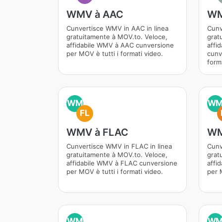
WMV à AAC
WM
Cunvertisce WMV in AAC in linea
Cunv
gratuitamente à MOV.to. Veloce,
grat
affidabile WMV à AAC cunversione
affi
per MOV è tutti i formati video.
cunv
form
WM
W
FL
WMV à FLAC
WM
Cunvertisce WMV in FLAC in linea
Cunv
gratuitamente à MOV.to. Veloce,
grat
affidabile WMV à FLAC cunversione
affi
per MOV è tutti i formati video.
per M
WM
W